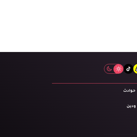
tiktok
snapcha
inst
حوادث
 ودين