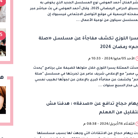
4
شر الفنان أحمد العوضي نوع المسلسل الجديد الذي يخوض به
السباق الدرامي الرمضاني 2025. وقال أحمد العوضي في بث مباشر عبر
فحته الرسمية في موقع التواصل الاجتماعي فيسبوك إن
لمسلسل سيكون من نوعية الأعمال ...
5
سرا اللوزي تكشف مفاجأة عن مسلسل «صلة
حم» رمضان 2024
الأحد 05/مايو/2024 - 10:33 م
دثت الممثلة يسرا اللوزي خلال حلولها كضيفة على برنامج "يحدث
ي مصر" مع الإعلامي شريف عامر عن تجربتها في مسلسل "صلة
هن
حم" وكشفت عن مفاجأة كبرى بالإعلان عن لجوئها لطبيب نفسي
ى مدار السبع سنوات ...
يهام حجاج تدافع عن «صدفة» : هدفنا مش
لتقليل من المعلم
الثلاثاء 16/أبريل/2024 - 08:38 م
دت ريهام حجاج عن الانتقادات التي وجهت لها بسبب مسلسلها