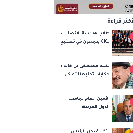
أكثر قراءة
طلاب هندسة الاتصالات
بـCIC ينجحون في تصنيع
أول «درون» جامعية
مصرية بالتعاون مع
بقلم مصطفى بن خالد :
وزارة الدفاع وتوظيف
حكايات تكتبها الأماكن
تقنيات 6G
الأمين العام لجامعة
الدول العربية:
الاعتداءات الإسرائيلية
تهدد أمن واستقرار
بتكليف من الرئيس
المنطقة