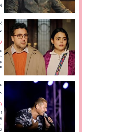
إم
م
حق
وق
ال
ع
ط
أح
عم
تف