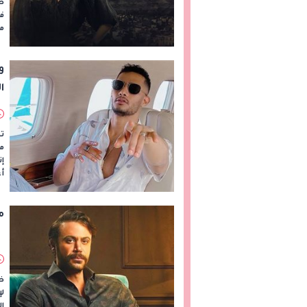
في
مد
و
ا
تف
م
إ
أغ
م
ظ
لإ
ا