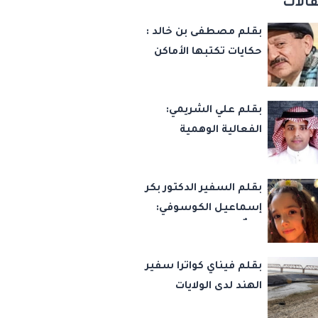
الات
بقلم مصطفى بن خالد :
حكايات تكتبها الأماكن
بقلم علي الشريمي:
الفعالية الوهمية
بقلم السفير الدكتور بكر
إسماعيل الكوسوفي:
زهرةٌ تكبر في بستان
العائلة
بقلم فيناي كواترا سفير
الهند لدى الولايات
المتحدة : معاهدة