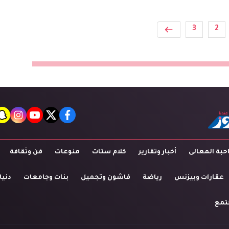
3
2
t
agram
youtube
twitter
facebook
بة المعالى
أخبار وتقارير
كلام ستات
منوعات
فن وثقافة
عقارات وبيزنس
رياضة
فاشون وتجميل
بنات وجامعات
دنيا
تمع