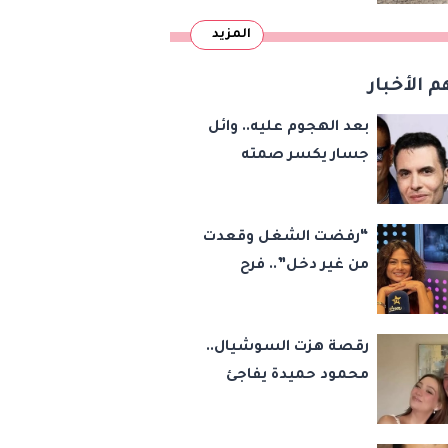
دمرتها باكستان قبل
المزيد
وقت طويل من تعليق
الهند العمل بها
م الأخبار
بعد الهجوم عليه.. وائل
جسار يكسر صمته
بشأن عمرو دياب وأمير
عيد
“رفضت الشغل وقعدت
من غير دخل”.. فرح
يوسف تكشف كواليس
أصعب قراراتها وسر
رقصة هزت السوشيال..
اختفائها
محمود حميدة يفاجئ
الجميع بزفاف ابنته
ويستعيد ذكرى من