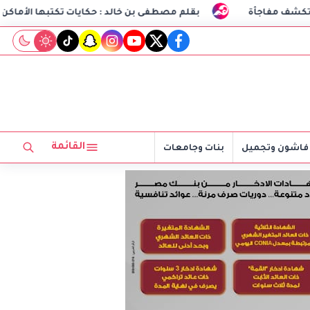
بقلم مصطفى بن خالد : حكايات تكتبها الأماكن
طلاب هندسة الاتصالات بـCIC ينجحون في تصنيع
tiktok
snapchat
instagram
youtube
twitter
facebook
القائمة
فاشون وتجميل
بنات وجامعات