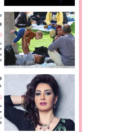
ص
و
شه
ال
ال
ال
و
خ
ظ
م
رأ
ل