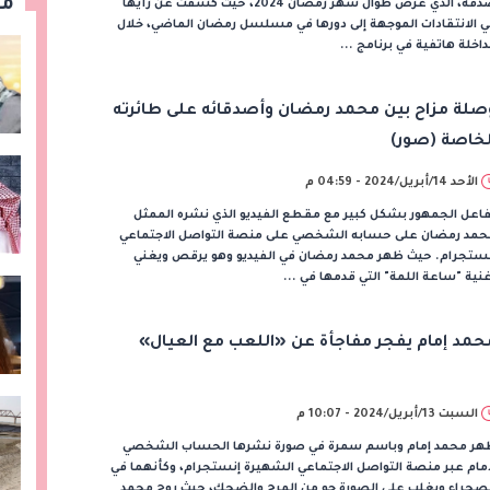
مق
صدفة، الذي عرض طوال شهر رمضان 2024، حيث كشفت عن رأيها
 الانتقادات الموجهة إلى دورها في مسلسل رمضان الماضي، خلال
اخلة هاتفية في برنامج ...
صلة مزاح بين محمد رمضان وأصدقائه على طائرته
لخاصة (صور)
الأحد 14/أبريل/2024 - 04:59 م
اعل الجمهور بشكل كبير مع مقطع الفيديو الذي نشره الممثل
حمد رمضان على حسابه الشخصي على منصة التواصل الاجتماعي
نستجرام. حيث ظهر محمد رمضان في الفيديو وهو يرقص ويغني
نية "ساعة اللمة" التي قدمها في ...
حمد إمام يفجر مفاجأة عن «اللعب مع العيال»
السبت 13/أبريل/2024 - 10:07 م
هر محمد إمام وباسم سمرة في صورة نشرها الحساب الشخصي
مام عبر منصة التواصل الاجتماعي الشهيرة إنستجرام، وكأنهما في
لصحراء ويغلب على الصورة جو من المرح والضحك، حيث روج محمد