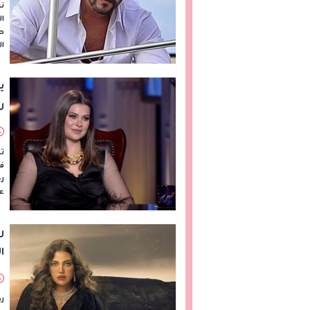
ن
ص
ا
ي
ر
تح
ف
ر
عل
ر
ا
ر