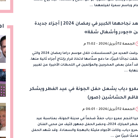
ام وباسم سمرة لفيلمهما ...
بعد نجاحهما الكبير في رمضان 2024 | أجزاء جديدة
اه
ن «جودر وأشغال شقة»
الجمعة 12/أبريل/2024 - 11:02 م
عرضت العديد من المسلسلات خلال موسم دراما رمضان 2024 والتي
قت نجاحًا كبيرًا، ما دفع صنّاعها لاتخاذ قرار بإنتاج أجزاء ثانية منها.
د أعلن بعض المخرجين والمؤلفين في اللحظات الأخيرة عن تغيير
نهاية ...
مرو دياب يشعل حفل الجونة في عيد الفطر ويشكر
اقم الحشاشين (صور)
الجمعة 12/أبريل/2024 - 06:01 م
يا النجم عمرو دياب حفلاً ضخماً في مدينة الجونة، بمناسبة عيد
الفطر المبارك 2024، وحضر الحفل جمهور كثيف من محبي الفنان
رو دياب، وكانت الأجواء مليئة بالبهجة والسعادة. وقد شهد الحفل
اعلًا كبيرًا من ...