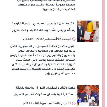
العسكرية والانتهاكات المتواصلة في قطاع غزة
والضفة الغربية المحتلة، وكذلك عبر الاعتداءات
المتكررة على لبنان وسوريا
بتكليف من الرئيس السيسي.. وزير الخارجية
يسلّم رئيس تشاد رسالة خطية لبحث تعزيز
الشراكة الاستراتيجية بين البلدين
الجمعة 07/أغسطس/2026 - 04:04 م
طتوجيهات من فخامة السيد رئيس الجمهورية، التقى
د. بدر عبد العاطي وزير الخارجية والتعاون الدولي
والمصريين بالخارج يوم الجمعة ٧ أغسطس، الرئيس
التشادي المشير محمد إدريس ديبي، لبحث سبل
تعزيز العلاقات الثنائية بحضور كل من السيد الدكتور
خالد عبد الغفار وزير الصحة والسكان، والسيد الفريق
مهندس كامل الوزير وزير
مصر وتشاد تعقدان الدورة الرابعة للجنة
المشتركة وتوقعان مذكرات تفاهم لتعزيز
التعاون في الصحة والنقل والتعليم والثقافة
الخميس 06/أغسطس/2026 - 11:45 م