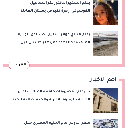
بقلم السفير الدكتور بكر إسماعيل
الكوسوفي: زهرةٌ تكبر في بستان العائلة
بقلم فيناي كواترا سفير الهند لدى الولايات
المتحدة : معاهدة دمرتها باكستان قبل
وقت طويل من تعليق الهند العمل بها
المزيد
اهم الأخبار
بالأرقام.. مصروفات جامعة الملك سلمان
الدولية بالرسوم الإدارية والخدمات التعليمية
سعر الدولار أمام الجنيه المصري خلال