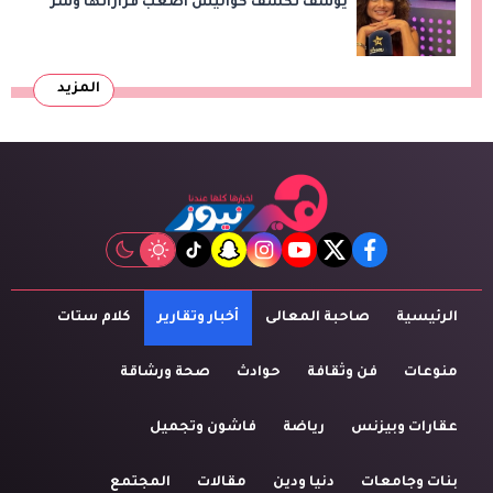
يوسف تكشف كواليس أصعب قراراتها وسر
اختفائها
المزيد
tiktok
snapchat
instagram
youtube
twitter
facebook
الرئيسية
صاحبة المعالى
أخبار وتقارير
كلام ستات
منوعات
فن وثقافة
حوادث
صحة ورشاقة
عقارات وبيزنس
رياضة
فاشون وتجميل
بنات وجامعات
دنيا ودين
مقالات
المجتمع