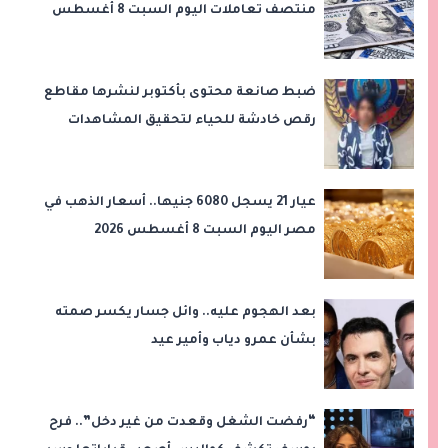
منتصف تعاملات اليوم السبت 8 أغسطس
2026
ضبط صانعة محتوى بأكتوبر لنشرها مقاطع
رقص خادشة للحياء لتحقيق المشاهدات
والأرباح
عيار 21 يسجل 6080 جنيها.. أسعار الذهب في
مصر اليوم السبت 8 أغسطس 2026
بعد الهجوم عليه.. وائل جسار يكسر صمته
بشأن عمرو دياب وأمير عيد
“رفضت الشغل وقعدت من غير دخل”.. فرح