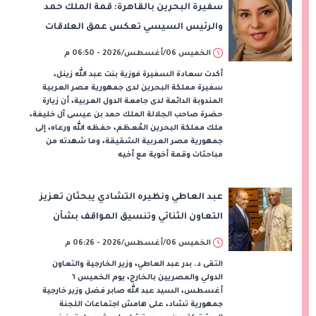
سفيرة البحرين بالقاهرة: قمة الملك حمد
والرئيس السيسي تعكس عمق العلاقات
وتدفع الشراكة الاستراتيجية إلى آفاق أرحب
الخميس 06/أغسطس/2026 - 06:50 م
أكدت سعادة السفيرة فوزية بنت عبد الله زينل،
سفيرة مملكة البحرين لدى جمهورية مصر العربية
المندوبة الدائمة لدى جامعة الدول العربية، أن زيارة
حضرة صاحب الجلالة الملك حمد بن عيسى آل خليفة،
ملك مملكة البحرين المُعظم، حفظه الله ورعاه، إلى
جمهورية مصر العربية الشقيقة، وما شهدته من
مباحثات وقمة أخوية مع أخيه
عبد العاطي ونظيره التشادي يبحثان تعزيز
التعاون الثنائي وتنسيق المواقف بشأن
قضايا الإقليم
الخميس 06/أغسطس/2026 - 06:26 م
التقى د. بدر عبد العاطي، وزير الخارجية والتعاون
الدولي والمصريين بالخارج، يوم الخميس ٦
أغسطس، السيد عبد الله صابر فضل وزير خارجية
جمهورية تشاد، على هامش اجتماعات اللجنة