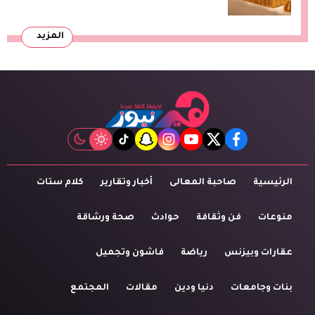
المزيد
tiktok
snapchat
instagram
youtube
twitter
facebook
الرئيسية
صاحبة المعالى
أخبار وتقارير
كلام ستات
منوعات
فن وثقافة
حوادث
صحة ورشاقة
عقارات وبيزنس
رياضة
فاشون وتجميل
بنات وجامعات
دنيا ودين
مقالات
المجتمع