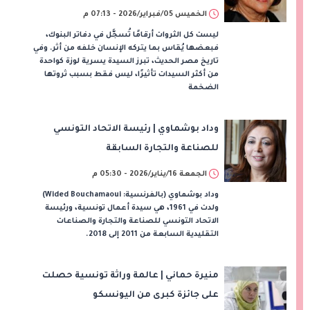
الخميس 05/فبراير/2026 - 07:13 م
ليست كل الثروات أرقامًا تُسجَّل في دفاتر البنوك،
فبعضها يُقاس بما يتركه الإنسان خلفه من أثر. وفي
تاريخ مصر الحديث، تبرز السيدة يسرية لوزة كواحدة
من أكثر السيدات تأثيرًا، ليس فقط بسبب ثروتها
الضخمة
وداد بوشماوي | رئيسة الاتحاد التونسي
للصناعة والتجارة السابقة
الجمعة 16/يناير/2026 - 05:30 م
وداد بوشماوي (بالفرنسية: Wided Bouchamaoui)
ولدت في 1961، هي سيدة أعمال تونسية، ورئيسة
الاتحاد التونسي للصناعة والتجارة والصناعات
التقليدية السابعة من 2011 إلى 2018.
منيرة حماني | عالمة وراثة تونسية حصلت
على جائزة كبرى من اليونسكو