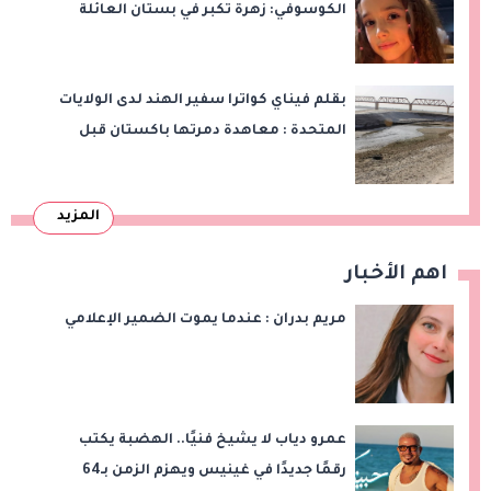
الكوسوفي: زهرةٌ تكبر في بستان العائلة
بقلم فيناي كواترا سفير الهند لدى الولايات
المتحدة : معاهدة دمرتها باكستان قبل
وقت طويل من تعليق الهند العمل بها
المزيد
اهم الأخبار
مريم بدران : عندما يموت الضمير الإعلامي
عمرو دياب لا يشيخ فنيًا.. الهضبة يكتب
رقمًا جديدًا في غينيس ويهزم الزمن بـ64