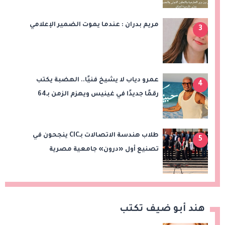
مريم بدران : عندما يموت الضمير الإعلامي
3
عمرو دياب لا يشيخ فنيًا.. الهضبة يكتب
4
رقمًا جديدًا في غينيس ويهزم الزمن بـ64
أسبوعًا في القمة!
طلاب هندسة الاتصالات بـCIC ينجحون في
5
تصنيع أول «درون» جامعية مصرية
بالتعاون مع وزارة الدفاع وتوظيف تقنيات 6G
هند أبو ضيف تكتب