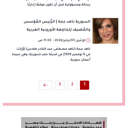
رسالة ومسؤولية قبل أن تكون موقعًا إداريًا
السورية ناهد عجة | الرَّئيس المُؤسس
والمُضيف لِلجامِعة الأوروبية العربية
الإثنين 05/يناير/2026 - 11:30 ص
ناهد عجة (ناهد مصطفى عبد القادر طلاس) (وُلِدَت
في 6 نوفمبر 1959) في مَدينَة حلب (سوريا)، وهي سيدة
أعمال سورية.
3
2
1