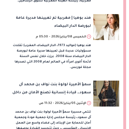
مغربية، رئيسة الهيئة المغربية لسوق الرساميل.
هند بوهيا | مغربية تم تعيينها مديرة عامة
لبورصة الدار البيضاء
الخميس 08/يناير/2026 - 05:30 م
هند بوهيا (مواليد 1973، الدار البيضاء، المغرب) تقلدت
مسؤوليات عديدة قبل تعيينها مديرة عامة لبورصة
الدار البيضاء سنة 2008. برزت خلال نفس السنة
لائحة أقوى امرأة في العالم لعام 2008 التي تصدرها
مجلة فوربس.
سموّ الأميرة لولوة بنت نواف بن محمد آل
سعود… قيادة إنسانية تصنع الأمان من داخل
الأسرة
الإثنين 05/يناير/2026 - 11:32 ص
تنتمي مسيرة سموّ الأميرة لولوة بنت نواف بن محمد
آل سعود، رئيسة مجلس إدارة جمعية مودة وجمعية
أمان للحماية من الإيذاء، إلى فضاء واسع من العمل
الإنساني المؤسسي، حيث تتجسد القيادة بوصفها