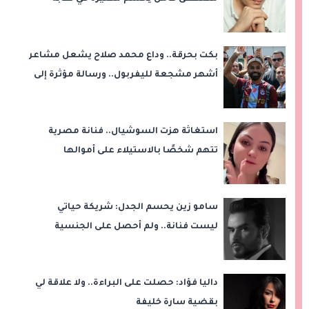
الموسيقيين
بكت بحرقة.. وداع محمد صلاح يشعل مشاعر
أشهر مشجعة لليفربول.. ورسالة مؤثرة إلى
ناديه الجديد
استغاثة هزت السوشيال.. فنانة مصرية
تتهم شخصًا بالاستيلاء على أموالها
وتكشف مفاجأة
سامو زين يحسم الجدل: شريكة حياتي
ليست فنانة.. ولم أحصل على الجنسية
المصرية
داليا فؤاد: حصلت على البراءة.. ولا علاقة لي
بقضية سارة خليفة