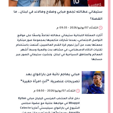
ستيفاني عطالله تجمع مبابي وصلاح وهالاند في لبنان.. ما
القصة؟
الثلاثاء 07/يوليو/2026 - 09:35 م
أثارت الممثلة اللبنانية ستيفاني عطالله تفاعلاً واسعًا على مواقع
التواصل الاجتماعي، بعدما شاركت متابعيها بمجموعة صور مبتكرة
جمعتها بعدد من أبرز نجوم كرة القدم العالميين، صُنعت باستخدام
تقنيات الذكاء الاصطناعي، في مشاهد بدت واقعية وسط أشهر
المعالم والمناطق السياحية في لبنان. ونشرت ستيفاني الصور عبر
حسابها
مبابي يهاجم نائبة من باراغواي بعد
تصريحات عنصرية: “أنتِ امرأة حقيرة”
الثلاثاء 07/يوليو/2026 - 08:50 م
دخل قائد المنتخب الفرنسي كيليان مبابي Kylian
Mbappé في مواجهة علنية مع عضوة مجلس
الشيوخ في باراغواي سيليستي أماريا Celeste
Amarilla، بعدما وجّهت إليه تصريحات وصفت