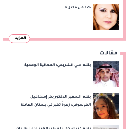
«بفعل فاعل»
المزيد
مقالات
بقلم علي الشريمي: الفعالية الوهمية
بقلم السفير الدكتور بكر إسماعيل
الكوسوفي: زهرةٌ تكبر في بستان العائلة
بقلم فيناي كواترا سفير الهند لدى الولايات