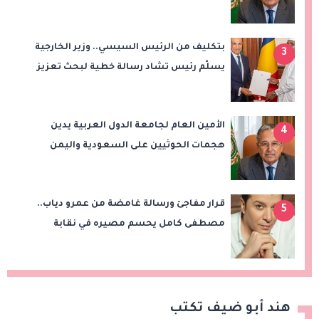
المنطقة
بتكليف من الرئيس السيسي.. وزير الخارجية
3
يسلّم رئيس تشاد رسالة خطية لبحث تعزيز
الشراكة الاستراتيجية بين البلدين
الأمين العام لجامعة الدول العربية يدين
4
هجمات الحوثيين على السعودية واليمن
ويدعو لوقف التصعيد
قرار مفاجئ ورسالة غامضة من عمرو دياب..
5
مصطفى كامل يحسم مصيره في نقابة
الموسيقيين
هند أبو ضيف تكتب