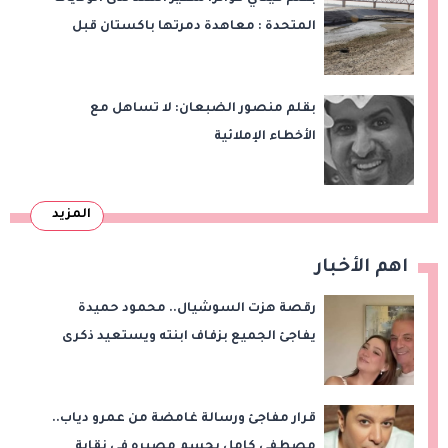
المتحدة : معاهدة دمرتها باكستان قبل
وقت طويل من تعليق الهند العمل بها
بقلم منصور الضبعان: لا تساهل مع
الأخطاء الإملائية
المزيد
اهم الأخبار
رقصة هزت السوشيال.. محمود حميدة
يفاجئ الجميع بزفاف ابنته ويستعيد ذكرى
من «حرب الفراولة»
قرار مفاجئ ورسالة غامضة من عمرو دياب..
مصطفى كامل يحسم مصيره في نقابة