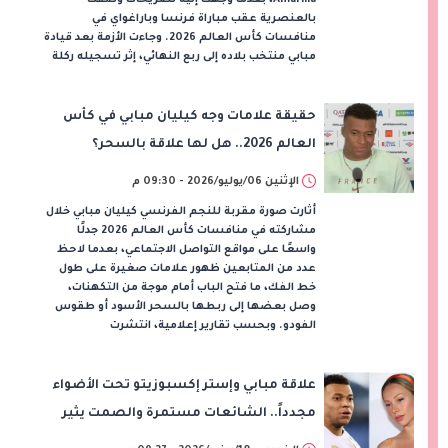
بالعنصرية عقب مباراة فرنسا وباراغواي في
منافسات كأس العالم 2026. وجاءت الأزمة بعد قيادة
مبابي منتخب بلاده إلى ربع النهائي، إثر تسجيله ركلة
حقيقة علامات وجه كيليان مبابي في كأس
العالم 2026.. هل لها علاقة بالسحر؟
الإثنين 06/يوليو/2026 - 09:30 م
أثارت صورة مقربة للنجم الفرنسي كيليان مبابي خلال
مشاركته في منافسات كأس العالم 2026 جدلًا
واسعًا على مواقع التواصل الاجتماعي، بعدما لاحظ
عدد من المتابعين ظهور علامات صغيرة على طول
خط الفك، ما فتح الباب أمام موجة من التكهنات،
وصل بعضها إلى ربطها بالسحر الأسود أو طقوس
الفودو. وبحسب تقارير إعلامية، انتشرت
علاقة مبابي وإستر إكسبوزيتو تحت الأضواء
مجدداً.. الشائعات مستمرة والصمت يثير
التساؤلات