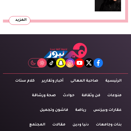
المزيد
tiktok
snapchat
instagram
youtube
twitter
facebook
الرئيسية
صاحبة المعالى
أخبار وتقارير
كلام ستات
منوعات
فن وثقافة
حوادث
صحة ورشاقة
عقارات وبيزنس
رياضة
فاشون وتجميل
بنات وجامعات
دنيا ودين
مقالات
المجتمع