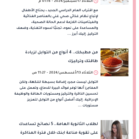
الثلاثاء 17/سبتمبر/2024 - 01:16 م
مع اقتراب العام الدراسي الجديد ، يحتاج الأطفال
لإتباع نظام غذائي صحي غني بالعناصر الغذائية
والفيتامينات اللازمة لدعم الحالة الصحية،
والمساعدة على نموه، تجنبًا لسوء التغذية، وضعف
التركيز. إليك أبرز ...
من مطبخك.. 4 أنواع من التوابل لزيادة
طاقتك وتركيزك
الثلاثاء 13/أغسطس/2024 - 11:27 ص
التوابل ليست مجرد إضافة بسيطة للنكهة، ولكن
المفاجئ أنها توفر فوائد كبيرة للدماغ، وتعمل على
تحسين الذاكرة والتركيز ومستويات الطاقة والوظيفة
الإدراكية. إليك أفضل أنواع من التوابل لتعزيز
مستويات ...
لطلاب الثانوية العامة.. 5 نصائح تساعدك
على تقوية مناعة ابنك خلال فترة المذاكرة