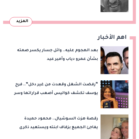
المزيد
اهم الأخبار
بعد الهجوم عليه.. وائل جسار يكسر صمته
بشأن عمرو دياب وأمير عيد
“رفضت الشغل وقعدت من غير دخل”.. فرح
يوسف تكشف كواليس أصعب قراراتها وسر
اختفائها
رقصة هزت السوشيال.. محمود حميدة
يفاجئ الجميع بزفاف ابنته ويستعيد ذكرى
من «حرب الفراولة»