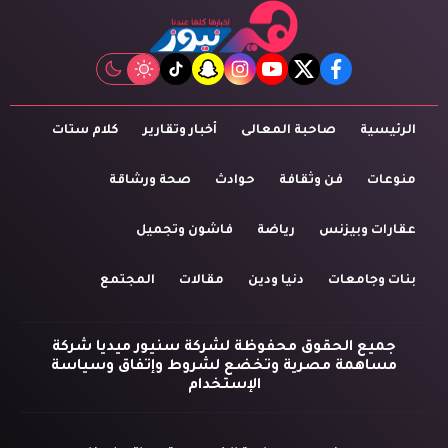
tiktok
snapchat
instagram
youtube
twitter
facebook
الرئيسية
صاحبة المعالى
أخبار وتقارير
كلام ستات
منوعات
فن وثقافة
حوادث
صحة ورشاقة
عقارات وبيزنس
رياضة
فاشون وتجميل
بنات وجامعات
دنيا ودين
مقالات
المجتمع
جميع الحقوق محفوظة لشركة سنيور ميديا شركة
مساهمة مصرية وتخضع لشروط وإتفاق وسياسة
الإستخدام