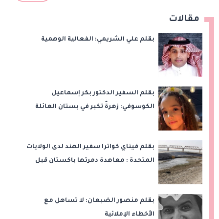
مقالات
بقلم علي الشريمي: الفعالية الوهمية
بقلم السفير الدكتور بكر إسماعيل
الكوسوفي: زهرةٌ تكبر في بستان العائلة
بقلم فيناي كواترا سفير الهند لدى الولايات
المتحدة : معاهدة دمرتها باكستان قبل
وقت طويل من تعليق الهند العمل بها
بقلم منصور الضبعان: لا تساهل مع
الأخطاء الإملائية