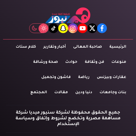
tiktok
snapchat
instagram
youtube
twitter
facebook
الرئيسية
صاحبة المعالى
أخبار وتقارير
كلام ستات
منوعات
فن وثقافة
حوادث
صحة ورشاقة
عقارات وبيزنس
رياضة
فاشون وتجميل
بنات وجامعات
دنيا ودين
مقالات
المجتمع
جميع الحقوق محفوظة لشركة سنيور ميديا شركة
مساهمة مصرية وتخضع لشروط وإتفاق وسياسة
الإستخدام