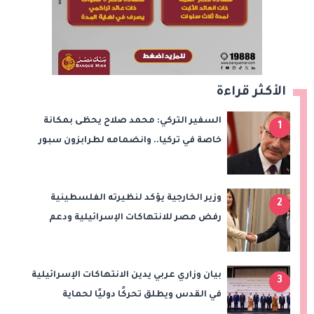
الأكثر قراءة
السفير التركي: محمد صلاح يحظى بمكانة
1
خاصة في تركيا.. وانضمامه لطرابزون سبور
سيعزز طموحات النادي
وزير الخارجية يؤكد لنظيرته الفلسطينية
2
رفض مصر للانتهاكات الإسرائيلية ودعم
إقامة الدولة الفلسطينية
بيان وزاري عربي يدين الانتهاكات الإسرائيلية
3
في القدس ويطلق تحركًا دوليًا لحماية