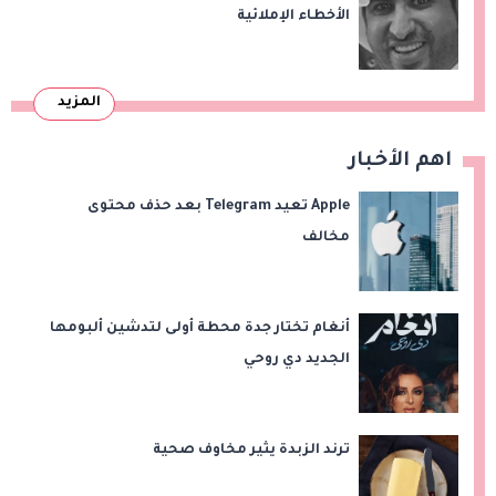
الأخطاء الإملائية
المزيد
اهم الأخبار
Apple تعيد Telegram بعد حذف محتوى
مخالف
أنغام تختار جدة محطة أولى لتدشين ألبومها
الجديد دي روحي
ترند الزبدة يثير مخاوف صحية