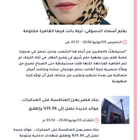
بقلم أسماء الدسوقى:​ ليلة باتت فيها القاهرة مكلومة
الخميس 09/يوليو/2026 - 01:17 ص
​"استيقظتُ كالملايين من أبناء هذا الشعب، ونحن نحمل في صدورنا
غصة ظلم بين، وقهرة حلم سُرق في وضح النهار. في تلك الليلة، لم
تنم القاهرة كعادتها، لكنها ظلت مستيقظة حتى الصباح تصيح من
وطأة عنصرية فجة أطاحت بحلم مونديالي عشنا وعاشت أجيال
متعاقبة من بعدنا ننتظره ونقترب من عتباته، قبل أن توجّه إلينا
صهيونية
بنك مصر يعزز المنافسة على المدخرات..
عوائد جديدة تصل إلى 19.96% وإطلاق
شهادات ادخارية متنوعة
الثلاثاء 23/يونيو/2026 - 05:10 م
بنك مصر يعزز المنافسة على المدخرات.. عوائد جديدة
تصل إلى 19.96% وإطلاق شهادات ادخارية متنوعة