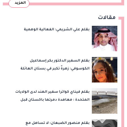
المزيد
مقالات
بقلم علي الشريمي: الفعالية الوهمية
بقلم السفير الدكتور بكر إسماعيل
الكوسوفي: زهرةٌ تكبر في بستان العائلة
بقلم فيناي كواترا سفير الهند لدى الولايات
المتحدة : معاهدة دمرتها باكستان قبل
وقت طويل من تعليق الهند العمل بها
بقلم منصور الضبعان: لا تساهل مع