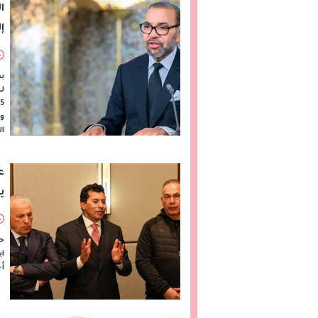
ا
إ
بع
لك
ول
ال
ع
ي
ح
اب
أح