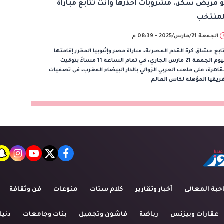
و مريض سكر.. مشروبات احذرها وأنت تتابع مباراة
لمنتخب
الجمعة 21/مارس/2025 - 08:39 م
ابع عشاق كرة القدم المصرية، مباراة مصر وإثيوبيا المقرر إقامتها
اليوم الجمعة 21 مارس الجاري، في تمام الساعة 11 مساءً بتوقيت
قاهرة، على ملعب العربي الزوالي بالدار البيضاء المغرب، فى تصفيات
ريقيا المؤهلة لكاس العالم
t
agram
youtube
twitter
facebook
بة المعالى
أخبار وتقارير
كلام ستات
منوعات
فن وثقافة
عقارات وبيزنس
رياضة
فاشون وتجميل
بنات وجامعات
دنيا