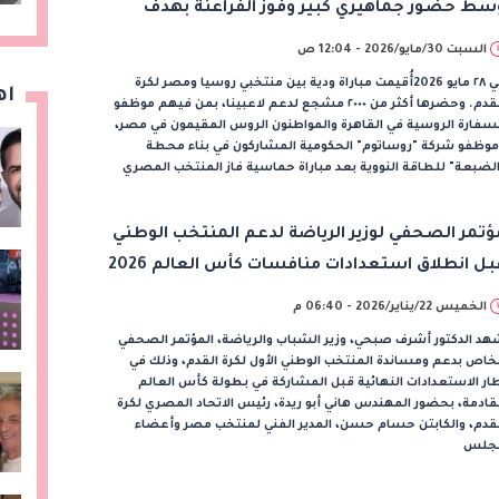
سط حضور جماهيري كبير وفوز الفراعنة بهدف
ظيف
السبت 30/مايو/2026 - 12:04 ص
في ٢٨ مايو 2026أُقيمت مباراة ودية بين منتخبي روسيا ومصر لكرة
اه
القدم. وحضرها أكثر من ٢٠٠٠ مشجع لدعم لاعبينا، بمن فيهم موظفو
سفارة الروسية في القاهرة والمواطنون الروس المقيمون في مصر،
موظفو شركة "روساتوم" الحكومية المشاركون في بناء محطة
لضبعة" للطاقة النووية بعد مباراة حماسية فاز المنتخب المصري
ؤتمر الصحفي لوزير الرياضة لدعم المنتخب الوطني
بل انطلاق استعدادات منافسات كأس العالم 2026
الخميس 22/يناير/2026 - 06:40 م
د الدكتور أشرف صبحي، وزير الشباب والرياضة، المؤتمر الصحفي
خاص بدعم ومساندة المنتخب الوطني الأول لكرة القدم، وذلك في
ار الاستعدادات النهائية قبل المشاركة في بطولة كأس العالم
قادمة، بحضور المهندس هاني أبو ريدة، رئيس الاتحاد المصري لكرة
قدم، والكابتن حسام حسن، المدير الفني لمنتخب مصر وأعضاء
جلس