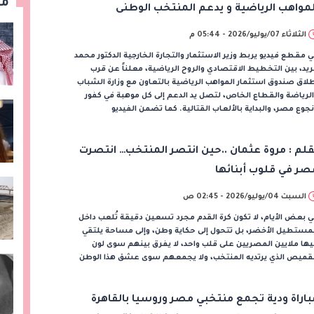
مق
لمواهب الرياضية و يدعم المنتخب الوطنى
الثلاثاء 07/يوليو/2026 - 05:44 م
ي مقطع فيديو يربط وزير الاستثمار والتجارة الخارجية الدكتور محمد
يد، بين التخطيط الاقتصادي والروح الرياضية، معلناً عن قرب
لاق صندوق استثمار المواهب الرياضية بالتعاون مع وزارة الشباب
لرياضة والقطاع الخاص، لتصل يد الدعم إلى كل موهبة في كفور
جوع مصر، والبداية بالألعاب القتالية. ​كما تضمن الفيديو
قلم : مروة عثمان ..حين انتصر المنتخب… انتصرت
صر في قلوب أبنائها
السبت 04/يوليو/2026 - 02:45 ص
 بعض الأيام، لا تكون كرة القدم مجرد تسعين دقيقة تُلعب داخل
مستطيل الأخضر، بل تتحول إلى حكاية وطن، وإلى مساحة يلتقي
ها ملايين المصريين على قلب واحد، لا يفرق بينهم سوى لون
لقميص الذي يرتديه المنتخب، ولا يجمعهم سوى عشق هذا الوطن
باراة ودية تجمع منتخبي مصر وروسيا بالقاهرة