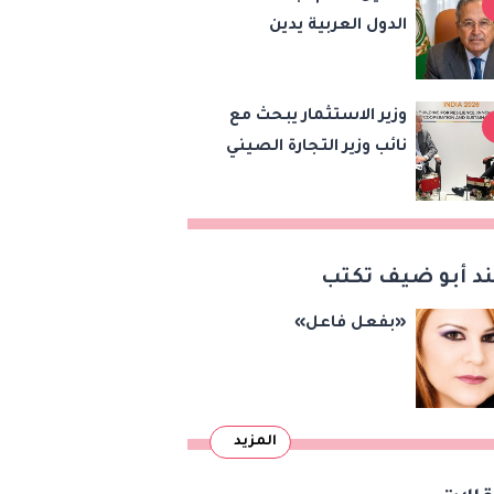
الدول العربية يدين
الاستراتيجية بين
هجمات الحوثيين على
البلدين
السعودية واليمن ويدعو
وزير الاستثمار يبحث مع
لوقف التصعيد
نائب وزير التجارة الصيني
تعزيز الشراكة
الاقتصادية وزيادة
الصادرات المصرية على
هامش اجتماعات
د أبو ضيف تكتب
«بريكس»
«بفعل فاعل»
المزيد