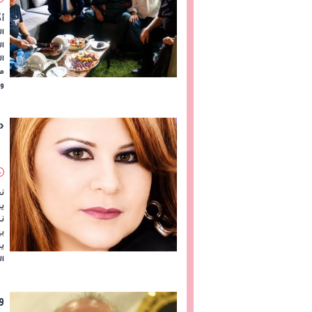
أك
ال
ال
مخ
وا
«
ن
ير
نك
ب
يش
ال
و