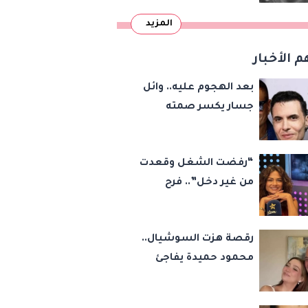
المزيد
م الأخبار
بعد الهجوم عليه.. وائل
جسار يكسر صمته
بشأن عمرو دياب وأمير
عيد
“رفضت الشغل وقعدت
من غير دخل”.. فرح
يوسف تكشف كواليس
أصعب قراراتها وسر
رقصة هزت السوشيال..
اختفائها
محمود حميدة يفاجئ
الجميع بزفاف ابنته
ويستعيد ذكرى من