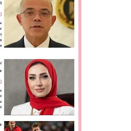
ا
​ف
فر
إط
وا
ون
ب
م
في
ال
في
ا
م