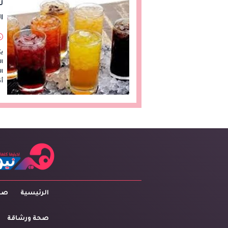
ل
ا
يت
ال
أف
الرئيسية
صاح
صحة ورشاقة