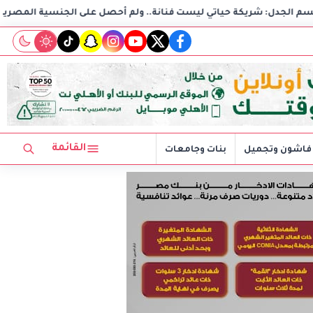
ليست فنانة.. ولم أحصل على الجنسية المصرية
استغاثة هزت 
tiktok
snapchat
instagram
youtube
twitter
facebook
القائمة
فاشون وتجميل
بنات وجامعات