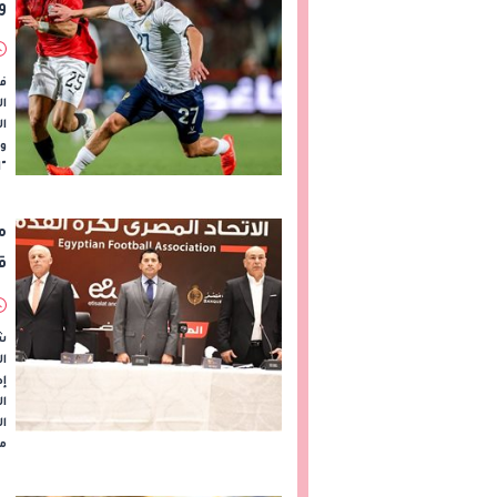
و
ن
ال
و
"ا
م
ق
شه
ال
إط
ال
ال
م