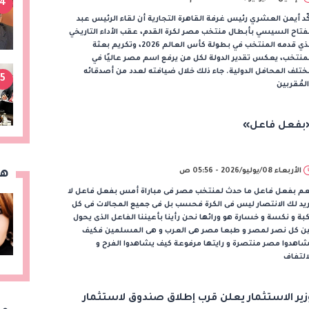
4
ّد أيمن العشري رئيس غرفة القاهرة التجارية أن لقاء الرئيس عبد
فتاح السيسي بأبطال منتخب مصر لكرة القدم، عقب الأداء التاريخي
الذي قدمه المنتخب في بطولة كأس العالم 2026، وتكريم بعثة
منتخب، يعكس تقدير الدولة لكل من يرفع اسم مصر عاليًا في
تلف المحافل الدولية. جاء ذلك خلال ضيافته لعدد من أصدقائه
5
لمُقربين
بفعل فاعل»
الأربعاء 08/يوليو/2026 - 05:56 ص
هن
عم بفعل فاعل ما حدث لمنتخب مصر فى مباراة أمس بفعل فاعل لا
يد لك الانتصار ليس فى الكرة فحسب بل فى جميع المجالات فى كل
بة و نكسة و خسارة هو ورائها نحن رأينا بأعيننا الفاعل الذى يحول
ين كل نصر لمصر و طبعا مصر هى العرب و هى المسلمين فكيف
اهدوا مصر منتصرة و رايتها مرفوعة كيف يشاهدوا الفرح و
التفاف
زير الاستثمار يعلن قرب إطلاق صندوق لاستثمار