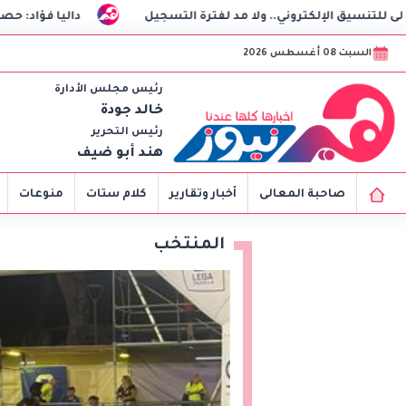
ولا مد لفترة التسجيل
داليا فؤاد: حصلت على البراءة.. ولا علا
السبت 08 أغسطس 2026
رئيس مجلس الأدارة
خالد جودة
رئيس التحرير
هند أبو ضيف
صاحبة المعالى
أخبار وتقارير
كلام ستات
منوعات
المنتخب