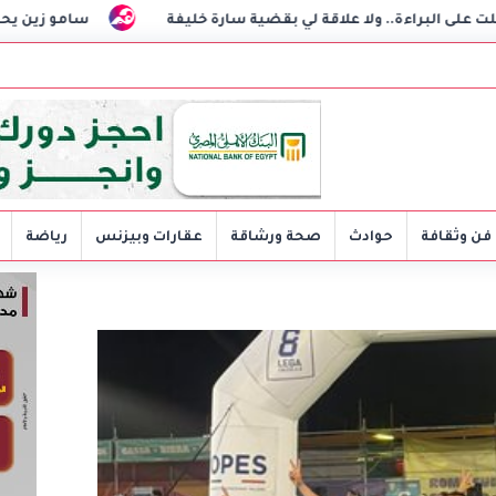
قة لي بقضية سارة خليفة
سامو زين يحسم الجدل: شريكة حياتي 
فن وثقافة
حوادث
صحة ورشاقة
عقارات وبيزنس
رياضة