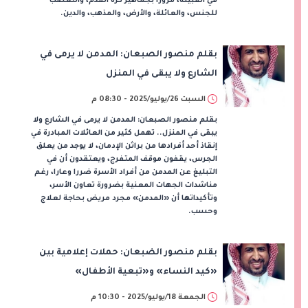
في القبيلة، مرورا بجماهير كرة القدم، والتعصب
للجنس، والعائلة، والأرض، والمذهب، والدين.
بقلم منصور الصبعان: المدمن لا يرمى في
الشارع ولا يبقى في المنزل
السبت 26/يوليو/2025 - 08:30 م
بقلم منصور الصبعان: المدمن لا يرمى في الشارع ولا
يبقى في المنزل.. تهمل كثير من العائلات المبادرة في
إنقاذ أحد أفرادها من براثن الإدمان، لا يوجد من يعلق
الجرس، يقفون موقف المتفرج، ويعتقدون أن في
التبليغ عن المدمن من أفراد الأسرة ضررا وعارا، رغم
مناشدات الجهات المعنية بضرورة تعاون الأسر،
وتأكيداتها أن «المدمن» مجرد مريض بحاجة لعلاج
وحسب.
بقلم منصور الضبعان: حملات إعلامية بين
«كيد النساء» و«تبعية الأطفال»
الجمعة 18/يوليو/2025 - 10:30 م