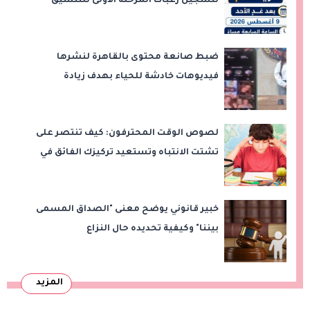
لتسجيل رغبات المرحلة الأولى للتنسيق
الإلكتروني.. ولا مد لفترة التسجيل
ضبط صانعة محتوى بالقاهرة لنشرها
فيديوهات خادشة للحياء بهدف زيادة
المشاهدات
لصوص الوقت المحترفون: كيف تنتصر على
تشتت الانتباه وتستعيد تركيزك الفائق في
المذاكرة؟
خبير قانوني يوضح معنى "الصداق المسمى
بيننا" وكيفية تحديده حال النزاع
المزيد