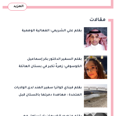
المزيد
مقالات
بقلم علي الشريمي: الفعالية الوهمية
بقلم السفير الدكتور بكر إسماعيل
الكوسوفي: زهرةٌ تكبر في بستان العائلة
بقلم فيناي كواترا سفير الهند لدى الولايات
المتحدة : معاهدة دمرتها باكستان قبل
وقت طويل من تعليق الهند العمل بها