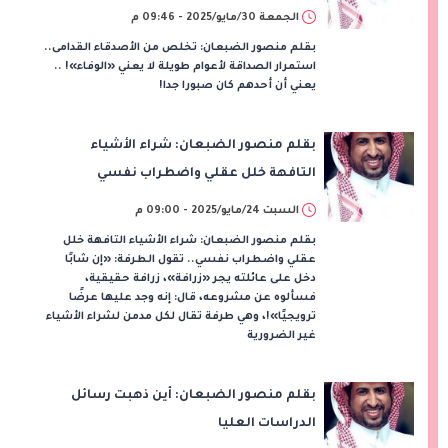
الجمعة 30/مايو/2025 - 09:46 م
بقلم منصور الضبعان: تخلص من الأصدقاء القدامى..
استمرار الصداقة لأعوام طويلة لا يعني «الوفاء»! ..
يعني أن أحدهم كان صبورا جدا!
بقلم منصور الضبعان: شراء الأشياء
التافهة خلل عقلي واضطراب نفسي
السبت 24/مايو/2025 - 09:00 م
بقلم منصور الضبعان: شراء الأشياء التافهة خلل
عقلي واضطراب نفسي.. تقول الطرفة: «إن شابًا
دخل على عائلته يجر «زرافة»، زرافة حقيقية،
فسألوه عن مشروعه، قال: إنه وجد عليها عرضًا
ترويجيًا»!، وهي طرفة تقال لكل مدمن لشراء الأشياء
غير الضرورية
بقلم منصور الضبعان: أين ذهبت رسائل
الدراسات العليا