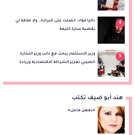
الشراكة الاستراتيجية بين البلدين
داليا فؤاد: حصلت على البراءة.. ولا علاقة لي
4
بقضية سارة خليفة
وزير الاستثمار يبحث مع نائب وزير التجارة
5
الصيني تعزيز الشراكة الاقتصادية وزيادة
الصادرات المصرية على هامش اجتماعات
«بريكس»
هند أبو ضيف تكتب
«بفعل فاعل»