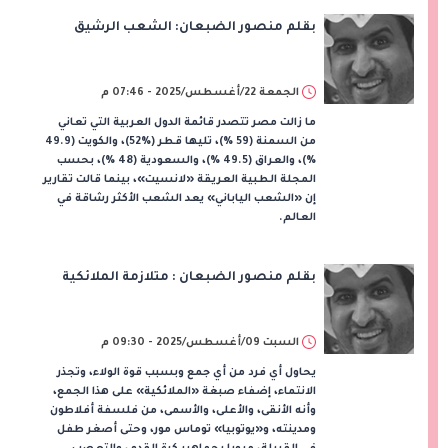
بقلم منصور الضبعان: الشعب الرشيق
الجمعة 22/أغسطس/2025 - 07:46 م
ما زالت مصر تتصدر قائمة الدول العربية التي تعاني
من السمنة (59 %)، تليها قطر (%52)، والكويت (49.9
%)، والعراق (49.5 %)، والسعودية (48 %)، بحسب
المجلة الطبية العريقة «لانسيت»، بينما قالت تقارير
إن «الشعب الياباني» يعد الشعب الأكثر رشاقة في
العالم.
بقلم منصور الضبعان : متلازمة الملائكية
السبت 09/أغسطس/2025 - 09:30 م
يحاول أي فرد من أي جمع وبسبب قوة الولاء، وتجذر
الانتماء، إضفاء صبغة «الملائكية» على هذا الجمع،
وأنه الأنقى، والأعلى، والأسمى، من فلسفة أفلاطون
ومدينته، و«يوتوبيا» توماس مور، وحتى أصغر طفل