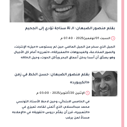
بقلم منصور الضبعان: الـ Ai سذاجة تؤدي إلى الجحيم
السبت 01/نوفمبر/2025 - 07:40 م
الجيل الذي سخر من الجيل الماضي حين لم يستوعب «حيل» الإنترنت،
والصور المخادعة، والفيديوهات «المفبركة»، «تعرى» أمام كل الأجيال
وهو يصدّق أن أسدا يدخل أعماق البحر ويأكل الحوت، وحيل الـ«Ai»
بقلم منصور الضبعان: حسن الخط في زمن
«الكيبورد»
الإثنين 20/أكتوبر/2025 - 03:00 م
في الخامس الابتدائي، وحين لاحظ الأستاذ التونسي
محمد عبدالسلام، الذي أتمنى لقاءه، تميزي في
«التعبير»، قرر أن يقدّم دروس «تقوية» في «الإملاء»
مساءً لمن يرغب