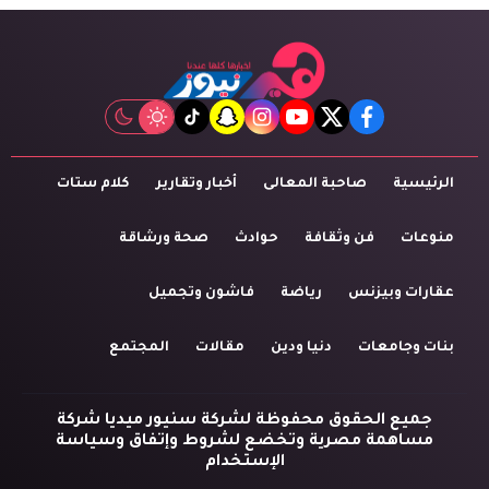
tiktok
snapchat
instagram
youtube
twitter
facebook
الرئيسية
صاحبة المعالى
أخبار وتقارير
كلام ستات
منوعات
فن وثقافة
حوادث
صحة ورشاقة
عقارات وبيزنس
رياضة
فاشون وتجميل
بنات وجامعات
دنيا ودين
مقالات
المجتمع
جميع الحقوق محفوظة لشركة سنيور ميديا شركة
مساهمة مصرية وتخضع لشروط وإتفاق وسياسة
الإستخدام