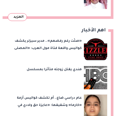
المزيد
اهم الأخبار
«صلّت رغم رفضهم».. مدير سيزلر يكشف
كواليس واقعة فتاة مول العرب: «المصلى
على بُعد 50 متر»
هندي يقتل زوجته متأثرا بمسلسل
عام دراسي ضاع.. أم تكشف كواليس أزمة
«كارما» وشقيقها: «عايزة حق ولادي في
التعليم»