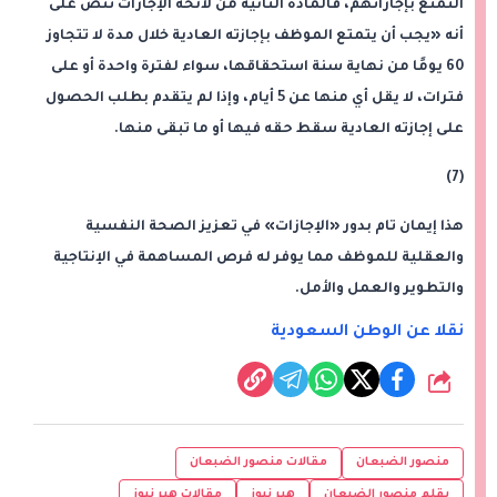
التمتع بإجازاتهم، فالمادة الثانية من لائحة الإجازات تنص على
أنه «يجب أن يتمتع الموظف بإجازته العادية خلال مدة لا تتجاوز
60 يومًا من نهاية سنة استحقاقها، سواء لفترة واحدة أو على
فترات، لا يقل أي منها عن 5 أيام، وإذا لم يتقدم بطلب الحصول
على إجازته العادية سقط حقه فيها أو ما تبقى منها.
(7)
هذا إيمان تام بدور «الإجازات» في تعزيز الصحة النفسية
والعقلية للموظف مما يوفر له فرص المساهمة في الإنتاجية
والتطوير والعمل والأمل.
نقلا عن الوطن السعودية
شارك
منصور الضبعان
مقالات منصور الضبعان
بقلم منصور الضبعان
هير نيوز
مقالات هير نيوز