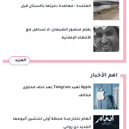
المتحدة : معاهدة دمرتها باكستان قبل
وقت طويل من تعليق الهند العمل بها
بقلم منصور الضبعان: لا تساهل مع
الأخطاء الإملائية
المزيد
اهم الأخبار
Apple تعيد Telegram بعد حذف محتوى
مخالف
أنغام تختار جدة محطة أولى لتدشين ألبومها
الجديد دي روحي