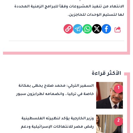
الانتهاء من تنفيذ المشروعات وفقآ للبرامج الزمنية المحددة
لها لتسليم الوحدات للحاجزين.
شارك
الأكثر قراءة
السفير التركي: محمد صلاح يحظى بمكانة
1
خاصة في تركيا.. وانضمامه لطرابزون سبور
سيعزز طموحات النادي
وزير الخارجية يؤكد لنظيرته الفلسطينية
2
رفض مصر للانتهاكات الإسرائيلية ودعم