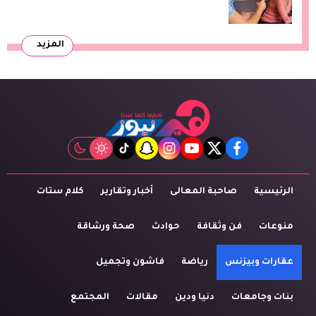
المزيد
tiktok
snapchat
instagram
youtube
twitter
facebook
الرئيسية
صاحبة المعالى
أخبار وتقارير
كلام ستات
منوعات
فن وثقافة
حوادث
صحة ورشاقة
عقارات وبيزنس
رياضة
فاشون وتجميل
بنات وجامعات
دنيا ودين
مقالات
المجتمع