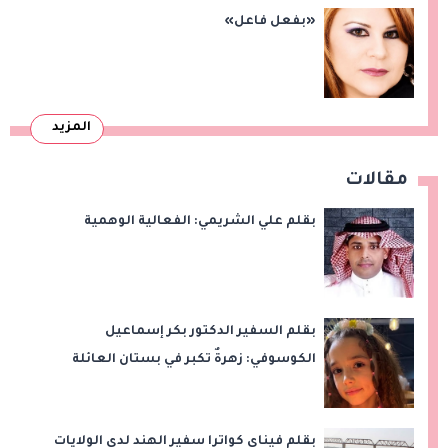
«بفعل فاعل»
المزيد
مقالات
بقلم علي الشريمي: الفعالية الوهمية
بقلم السفير الدكتور بكر إسماعيل
الكوسوفي: زهرةٌ تكبر في بستان العائلة
بقلم فيناي كواترا سفير الهند لدى الولايات