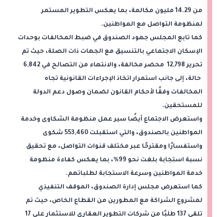
من 14.29 مليون مكالمة، بما يعكس التطوير المستمر
لمنظومة التواصل مع المواطنين.
كما تابع المجلس جهود الصندوق في ضبط المخالفات بوحدات
الإسكان الاجتماعي بالتنسيق مع الجهات ذات الصلة، حيث تم
تحرير 12,798 محضر مخالفة، والانتهاء من التصالح في 6,842
حالة، إلى جانب استمرار اتخاذ الإجراءات القانونية تجاه
المخالفات وفقًا لأحكام القانون لضمان وصول دعم الدولة
للمستحقين.
واستعرض الاجتماع أيضًا سير عمل منظومة الشكاوى وخدمة
المواطنين بالصندوق، والتي استقبلت 553,460 شكوى
واستفسارًا ومقترحًا عبر مختلف قنوات التواصل، مع تحقيق
نسبة استجابة بلغت نحو 99%، بما يعكس كفاءة منظومة
خدمة المواطنين وسرعة الاستجابة لطلباتهم.
كما استعرض مجلس إدارة الصندوق، الموقف التنفيذي
لمشروع الشراكة مع المطورين من القطاع الخاص، حيث تم
تلقي 137 طلبًا من شركات التطوير العقاري للاستثمار على 17