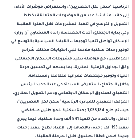
الرئاسية "سكن لكل المصريين"، واستعراض مؤشرات الأداء،
إلى جانب مناقشة عدد من الموضوعات المتعلقة بخطط
التمويل والتوسع في تنفيذ المشروعات خلال الفترة المقبلة.
وفي بداية الاجتماع، أكدت المهندسة راندة المنشاوي أن وزارة
الإسكان تواصل تنفيذ توجيهات القيادة السياسية بالتوسع في
توفير وحدات سكنية ملائمة تلبي احتياجات مختلف شرائح
المواطنين، مع مواصلة تنفيذ مشروعات الإسكان الاجتماعي
وفق الجداول الزمنية المقررة، بما يسهم في تحسين جودة
الحياة وتوفير مجتمعات عمرانية متكاملة ومستدامة.
وخلال الاجتماع، استعرض السيدة/ مي عبدالحميد الرئيس
التنفيذي لصندوق الإسكان الاجتماعي ودعم التمويل العقاري،
الموقف التنفيذي للمبادرة الرئاسية "سكن لكل المصريين"،
حيث تم طرح 1,035,184 وحدة سكنية للمواطنين منخفضي
الدخل، والانتهاء من تنفيذ 841 ألف وحدة سكنية، فيما يجري
تنفيذ 193 ألف وحدة، بالإضافة إلى الإعداد لطرح تنفيذ وحدات
جديدة ضمن خطة الصندوق خلال المرحلة المقبلة.