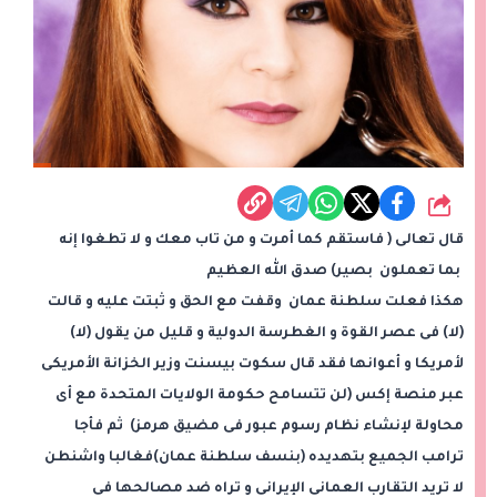
شارك
قال تعالى ( فاستقم كما أمرت و من تاب معك و لا تطغوا إنه
بما تعملون بصير) صدق الله العظيم
هكذا فعلت سلطنة عمان وقفت مع الحق و ثبتت عليه و قالت
(لا) فى عصر القوة و الغطرسة الدولية و قليل من يقول (لا)
لأمريكا و أعوانها فقد قال سكوت بيسنت وزير الخزانة الأمريكى
عبر منصة إكس (لن تتسامح حكومة الولايات المتحدة مع أى
محاولة لإنشاء نظام رسوم عبور فى مضيق هرمز) ثم فأجا
ترامب الجميع بتهديده (بنسف سلطنة عمان)فغالبا واشنطن
لا تريد التقارب العمانى الإيرانى و تراه ضد مصالحها فى