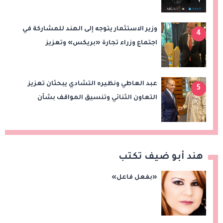
الجديدة
وزير الاستثمار يتوجه إلى الهند للمشاركة في
4
اجتماع وزراء تجارة «بريكس» وتعزيز
التعاون التجاري والاستثماري
عبد العاطي ونظيره التشادي يبحثان تعزيز
5
التعاون الثنائي وتنسيق المواقف بشأن
قضايا الإقليم
هند أبو ضيف تكتب
«بفعل فاعل»