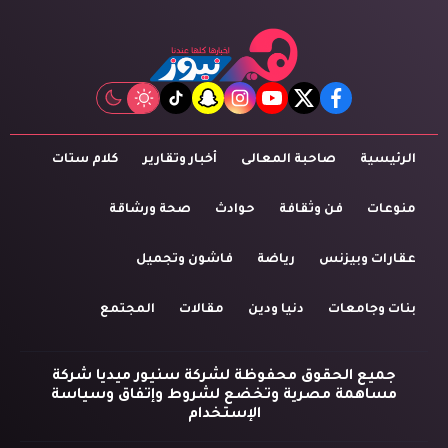
tiktok
snapchat
instagram
youtube
twitter
facebook
الرئيسية
صاحبة المعالى
أخبار وتقارير
كلام ستات
منوعات
فن وثقافة
حوادث
صحة ورشاقة
عقارات وبيزنس
رياضة
فاشون وتجميل
بنات وجامعات
دنيا ودين
مقالات
المجتمع
جميع الحقوق محفوظة لشركة سنيور ميديا شركة
مساهمة مصرية وتخضع لشروط وإتفاق وسياسة
الإستخدام