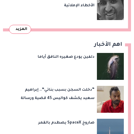
الأخطاء الإملائية
المزيد
اهم الأخبار
دلفين يودع صغيره النافق أياما
“دخلت السجن بسبب بناتي”.. إبراهيم
سعيد يكشف كواليس 45 قضية ورسالة
مؤثرة لابنتيه
صاروخ SpaceX يصطدم بالقمر