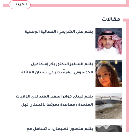
المزيد
مقالات
بقلم علي الشريمي: الفعالية الوهمية
بقلم السفير الدكتور بكر إسماعيل
الكوسوفي: زهرةٌ تكبر في بستان العائلة
بقلم فيناي كواترا سفير الهند لدى الولايات
المتحدة : معاهدة دمرتها باكستان قبل
وقت طويل من تعليق الهند العمل بها
بقلم منصور الضبعان: لا تساهل مع