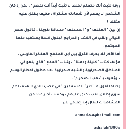
ورقة تثبت أنك متعلم لكنها لا تثبت أبداً أنك تفهم " ، لكن إذ كان
الشخص لا يفهم لأن شهادته مشتراة ، فكيف يطلق عليه
مثقف ؟
إن بين " المثقف " و " المسقف " مسافة طويلة ، فالأول سهر
الليالي ونقب في الكتب والمراجع ليقول كلمة يستفيد منها
المجتمع .
أما الآخر فلا يعرف الفرق بين ابن المقفع المفكر الفارسي ،
مؤلف كتاب " كليلة ودمنة " ، ونبات " الفقع " الذي ينمو في
المناطق الصحراوية والشبه صحراوية بعد هطول أمطار الوسم
، ويُعرف بـ "ذهب الصحراء" .
وختاما أقول ما أكثر " المسقفين " في عصرنا الذي لا هدف لهم
سوى إطلاق لقب دكتور عليهم ، وكسب أكبر عدد من
المشاهدات ليقال إنه إعلامي بارز .
ahmad.s.a@hotmail.com
@ashalabi1380