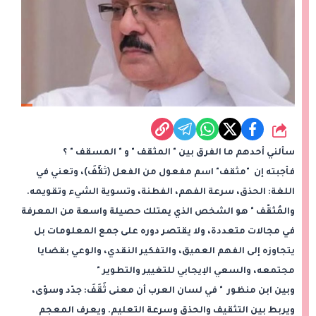
شارك
سألني أحدهم ما الفرق بين " المثقف " و " المسقف " ؟
فأجبته إن "مثقف" اسم مفعول من الفعل (ثقَّفَ)، وتعني في
اللغة: الحذق، سرعة الفهم، الفطنة، وتسوية الشيء وتقويمه.
والمُثقّف " هو الشخص الذي يمتلك حصيلة واسعة من المعرفة
في مجالات متعددة، ولا يقتصر دوره على جمع المعلومات بل
يتجاوزه إلى الفهم العميق، والتفكير النقدي، والوعي بقضايا
مجتمعه، والسعي الإيجابي للتغيير والتطوير "
وبين ابن منظور " في لسان العرب أن معنى ثَقَفَ: جدّد وسوّى،
ويربط بين التثقيف والحذق وسرعة التعليم. ويعرف المعجم