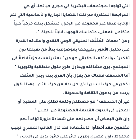
التي تواجه المجتمعات البشرية في مجرى حياتها، أي هي
المواجهة المتكررة مع تلك القضايا الجذرية والأساسية التي تتم
الإجابة عنها عبر مجموعة من الرموز، فتشكل بذلك مركباً كلياً
متكامل المعنى، متماسك الوجود، قابلاً للحياة " .
ومن " صفات المُثقّف الحقيقي الوعي النقدي وامتلاكه القدرة
على تحليل الأمور وتقييمها بموضوعية بدلاً من تقبلها دون
تفكير " ، والمثقف الحقيقي هو من " يعتبر نفسه جزءاً فاعلاً في
المجتمع، يرى مشاكله ويحاول طرح حلول منطقية وتنويرية "
أما المسقف فهناك من يقول بأن الفرق بينه وبين المثقف
يكمن في حرف السين الذي حل بدلا من حرف الثاء ، وهذا القول
يردده من يدعون الثقافة والمعرفة .
غير أن المسقف " هو مصطلح وكلمة تطلق على المطبخ أو
المخزن في البيوت القديمة المصنوعة من الطين "
وإن ظن البعض أن حصولهم على شهادة مزورة تؤكد أنهم
مثقفون فقد أخطأوا فالشهادة كما قال الكاتب المصري نجيب
محفوظ ، أول مصري وعربي حائز على جائزة نوبل في الأدب ، "