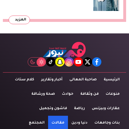
المزيد
tiktok
snapchat
instagram
youtube
twitter
facebook
الرئيسية
صاحبة المعالى
أخبار وتقارير
كلام ستات
منوعات
فن وثقافة
حوادث
صحة ورشاقة
عقارات وبيزنس
رياضة
فاشون وتجميل
بنات وجامعات
دنيا ودين
مقالات
المجتمع