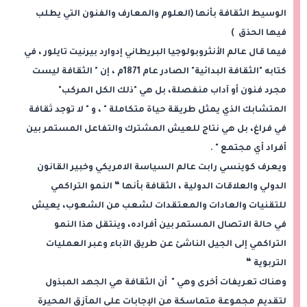
الوسيط الثقافة بأنها (العلوم والمعارف والفنون التي يطلب
فيها الحذق )
فيما قال عالم الأنثروبولوجيا البريطاني إدوارد بيرنيت تايلور ، في
كتابه "الثقافة البدائية" الصادر عام 1871م ، إن " الثقافة ليست
مجرد فنون أو آداب منفصلة، بل هي "ذلك الكل المركب"
المتشابك الذي يمثل طريقة حياة متكاملة " ، و " لا توجد ثقافة
في فراغ، بل هي نتاج للعيش المشترك والتفاعل المستمر بين
أفراد أي مجتمع " .
ويعرف كوينسي رابت عالم السياسة الامريكي وخبير القانون
الدولي والعلاقات الدولية ، الثقافة بأنها “ النمو التراكمي
للتقنيات والعادات والمعتقدات لشعب من الشعوب، يعيش
في حالة الاتصال المستمر بين أفراده، وينتقل هذا النمو
التراكمي إلى الجيل الناشئ عن طريق الآباء وعبر العمليات
التربوية “
وهناك تعريفات أخرى وهي " أن الثقافة هي الجهد المبذول
لتقديم مجموعة متماسكة من الإجابات على المآزق المحيرة