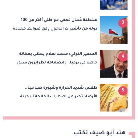
(TAVI)
سلطنة عُمان تعفي مواطني أكثر من 100
3
دولة من تأشيرات الدخول وفق ضوابط محددة
السفير التركي: محمد صلاح يحظى بمكانة
4
خاصة في تركيا.. وانضمامه لطرابزون سبور
سيعزز طموحات النادي
طقس شديد الحرارة وشبورة صباحية..
5
الأرصاد تحذر من اضطراب الملاحة البحرية
اليوم الخميس
هند أبو ضيف تكتب