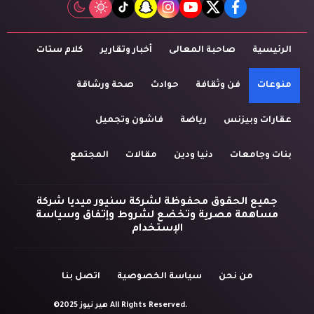
tiktok
snapchat
instagram
youtube
twitter
facebook
الرئيسية
صاحبة المعالى
أخبار وتقارير
كلام ستات
منوعات
فن وثقافة
حوادث
صحة ورشاقة
عقارات وبيزنس
رياضة
فاشون وتجميل
بنات وجامعات
دنيا ودين
مقالات
المجتمع
جميع الحقوق محفوظة لشركة سنيور ميديا شركة
مساهمة مصرية وتخضع لشروط وإتفاق وسياسة
الإستخدام
من نحن
سياسة الخصوصية
اتصل بنا
©2025 هير نيوز All Rights Reserved.