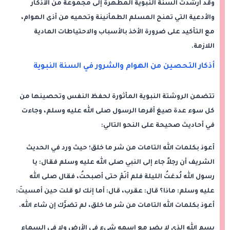
وقد أرشدت السنة النبوية المطهرة إلى مجموعة من الأذكار
والأدعية التي تمنح المسلم الطمأنينة وتحميه من أذى الهوام،
مع التأكيد على ضرورة الأخذ بالأسباب والاحتياطات المادية
اللازمة.
أذكار التحصين من الهوام والشرور في السنة النبوية
تتضمن الروشتة النبوية المأثورة لحفظ النفس وتحصينها من
كل سوء عدة صيغ أقرها الرسول صلى الله عليه وسلم، وجاءت
في أحاديث صحيحة على النحو التالي:
أعوذ بكلمات الله التامات من شر ما خلق؛ حيث ورد في الحديث
الشريف أن رجلاً جاء إلى النبي صلى الله عليه وسلم فقال: يا
رسول الله لُدغتُ الليلة فلم أنَمْ حتى أصبحتُ، فقال صلى الله
عليه وسلم: ماذا؟ قال: عقرب، قال: أما إنك لو قلت حين أمسيتَ:
أعوذ بكلمات الله التامات من شر ما خلق، لم تضرَّك إن شاء الله.
بسم الله الذي لا يضر مع اسمه شيء في الأرض ولا في السماء