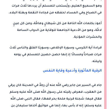
وهو السميع العليم، ويُستحب للمسلم أن يرددها ثلاث مرات
في الصباح وفي المساء لحفظه من فجاءة النقمة وبغتة البلاء.
أعوذ بكلمات الله التامة من كل شيطانٍ وهامَّة، ومن كل عينٍ
لامَّة، وهو من الأدعية الجامعة للوقاية من الدواب السامة
والحشرات المؤذية.
قراءة آية الكرسي، وسورة الإخلاص، وسورتا الفلق والناس ثلاث
مرات صباحاً ومساءً؛ إذ إنها حصن حصين للمسلم في يومه
وليلته.
الرقية المأثورة وأدعية وقاية النفس
جاء في السير عن جابر رضي الله عنه أن رجلاً في المدينة كان يرقي
من العقرب، فعرض رقيته على رسول الله صلى الله عليه وسلم
فقال فيها: شجنة قرنية ملحة بحر قفطا، فقال النبي صلى الله
عليه وسلم: إنه لا بأس بها، إنما هي مواثيق أخذها سليمان بن