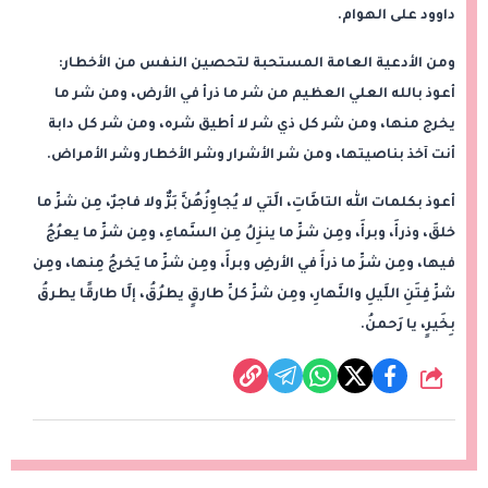
داوود على الهوام.
ومن الأدعية العامة المستحبة لتحصين النفس من الأخطار:
أعوذ بالله العلي العظيم من شر ما ذرأ في الأرض، ومن شر ما
يخرج منها، ومن شر كل ذي شر لا أطيق شره، ومن شر كل دابة
أنت آخذ بناصيتها، ومن شر الأشرار وشر الأخطار وشر الأمراض.
أعوذ بكلمات الله التامَّاتِ، الَّتي لا يُجاوِزُهُنَّ بَرٌّ ولا فاجرٌ، مِن شرِّ ما
خلقَ، وذرأَ، وبرأَ، ومِن شرِّ ما ينزِلُ مِن السَّماءِ، ومِن شرِّ ما يعرُجُ
فيها، ومِن شرِّ ما ذرأَ في الأرضِ وبرأَ، ومِن شرِّ ما يَخرجُ مِنها، ومِن
شرِّ فِتَنِ اللَّيلِ والنَّهارِ، ومِن شرِّ كلِّ طارقٍ يطرُقُ، إلَّا طارقًا يطرقُ
بِخَيرٍ، يا رَحمنُ.
شارك