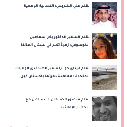
بقلم علي الشريمي: الفعالية الوهمية
بقلم السفير الدكتور بكر إسماعيل
الكوسوفي: زهرةٌ تكبر في بستان العائلة
بقلم فيناي كواترا سفير الهند لدى الولايات
المتحدة : معاهدة دمرتها باكستان قبل
وقت طويل من تعليق الهند العمل بها
بقلم منصور الضبعان: لا تساهل مع
الأخطاء الإملائية