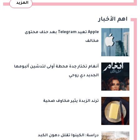
المزيد
اهم الأخبار
Apple تعيد Telegram بعد حذف محتوى
مخالف
أنغام تختار جدة محطة أولى لتدشين ألبومها
الجديد دي روحي
ترند الزبدة يثير مخاوف صحية
دراسة: الكينوا تقلل دهون الكبد