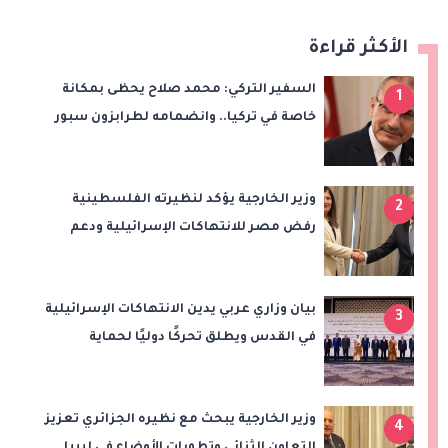
الأكثر قراءة
السفير التركي: محمد صلاح يحظى بمكانة
1
خاصة في تركيا.. وانضمامه لطرابزون سبور
سيعزز طموحات النادي
وزير الخارجية يؤكد لنظيرته الفلسطينية
2
رفض مصر للانتهاكات الإسرائيلية ودعم
إقامة الدولة الفلسطينية
بيان وزاري عربي يدين الانتهاكات الإسرائيلية
3
في القدس ويطلق تحركًا دوليًا لحماية
المقدسات ودعم الدولة الفلسطينية
وزير الخارجية يبحث مع نظيره الجزائري تعزيز
4
التعاون الثنائي وتطورات الأوضاع في ليبيا