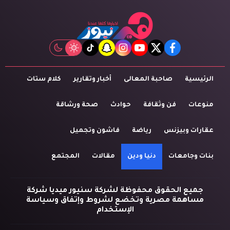
tiktok
snapchat
instagram
youtube
twitter
facebook
الرئيسية
صاحبة المعالى
أخبار وتقارير
كلام ستات
منوعات
فن وثقافة
حوادث
صحة ورشاقة
عقارات وبيزنس
رياضة
فاشون وتجميل
بنات وجامعات
دنيا ودين
مقالات
المجتمع
جميع الحقوق محفوظة لشركة سنيور ميديا شركة
مساهمة مصرية وتخضع لشروط وإتفاق وسياسة
الإستخدام