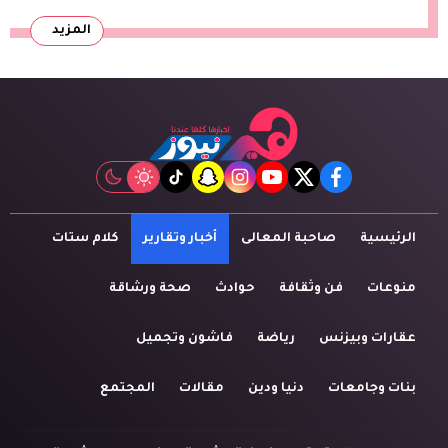
المزيد
tiktok
snapchat
instagram
youtube
twitter
facebook
الرئيسية
صاحبة المعالى
أخبار وتقارير
كلام ستات
منوعات
فن وثقافة
حوادث
صحة ورشاقة
عقارات وبيزنس
رياضة
فاشون وتجميل
بنات وجامعات
دنيا ودين
مقالات
المجتمع