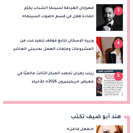
مهرجان الغردقة لسينما الشباب يكرّم
3
حمادة هلال في قسم «صوت السينما»
وزيرة الإسكان تتابع موقف تنفيذ عدد من
4
المشروعات وملفات العمل بمدينتي العاشر
من رمضان وحدائق العاشر من رمضان
زينب زهران تحصد المركز الثالث عالميًا في
5
معرض «ريجينيرون 2026» للأحياء
الحاسوبية
هند أبو ضيف تكتب
«بفعل فاعل»