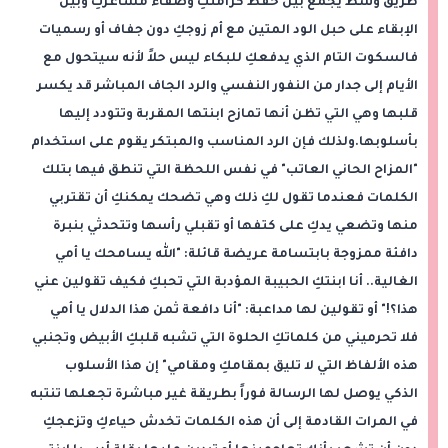
طريق وسط يجمع بين حفظ كرامتكِ وصفاء مشاعركِ وبين
الإبقاء على حبل الود المتين مع أم زوجكِ دون جفاف أو رسميات
فالسكوت التام الذي يدفعكِ للبكاء ليس حلاً لأنه سيتحول مع
الأيام إلى جدار من النفور النفسي والرد الجاف المباشر قد يكسر
قلبها وهي التي تظن أنها تمازح ابنتها المقربة وتتودد إليها
بأسلوبها.ولذلك فإن الرد المناسب والمبتكر يقوم على استخدام
"المزاح الحاني العاتب" في نفس اللحظة التي تنطق فيها بتلك
الكلمات فعندما تقول لكِ ذلك وهي تضحك يمكنكِ أن تقتربي
منها وتضعي يدكِ على كتفها أو تقبلي رأسها وتتحدثي بنبرة
دافئة ممزوجة بابتسامة عريضة قائلة: "الله يسامحك يا أمي
الغالية.. أنا ابنتكِ الحبيبة المؤدبة التي تحبكِ فكيف تقولين عني
هذا؟!" أو تقولين لها مداعبة: "أنا دافعة ثمن هذا الدلال يا أمي
فلا تحرميني من كلماتكِ الحلوة التي تشبه قلبكِ الأبيض وتجنبي
هذه الألفاظ التي لا تليق بمقامكِ ومقامي" إن هذا الأسلوب
الذكي يوصل لها الرسالة فوراً بطريقة غير مباشرة تجعلها تنتبه
في المرات القادمة إلى أن هذه الكلمات تخدش حياءكِ وتزعجكِ