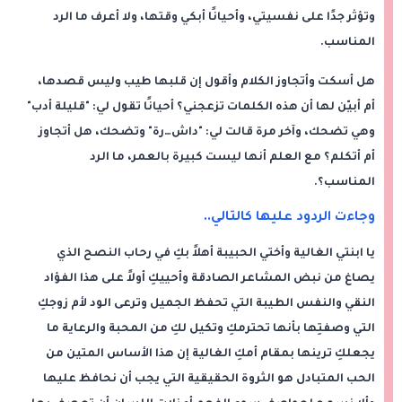
وتؤثر جدًا على نفسيتي، وأحيانًا أبكي وقتها، ولا أعرف ما الرد
المناسب.
هل أسكت وأتجاوز الكلام وأقول إن قلبها طيب وليس قصدها،
أم أبيّن لها أن هذه الكلمات تزعجني؟ أحيانًا تقول لي: "قليلة أدب"
وهي تضحك، وآخر مرة قالت لي: "داش…رة" وتضحك، هل أتجاوز
أم أتكلم؟ مع العلم أنها ليست كبيرة بالعمر، ما الرد
المناسب؟.
وجاءت الردود عليها كالتالي..
يا ابنتي الغالية وأختي الحبيبة أهلاً بكِ في رحاب النصح الذي
يصاغ من نبض المشاعر الصادقة وأحييكِ أولاً على هذا الفؤاد
النقي والنفس الطيبة التي تحفظ الجميل وترعى الود لأم زوجكِ
التي وصفتِها بأنها تحترمكِ وتكيل لكِ من المحبة والرعاية ما
يجعلكِ ترينها بمقام أمكِ الغالية إن هذا الأساس المتين من
الحب المتبادل هو الثروة الحقيقية التي يجب أن نحافظ عليها