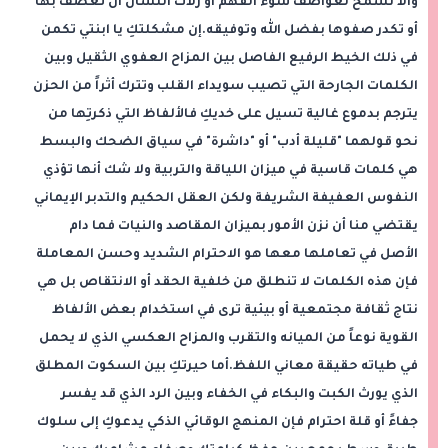
وألا نسمح لعواصف سوء الفهم أو زلات اللسان أن تعصف بها
أو تكدر صفوها بفضل الله وتوفيقه.إن مشكلتكِ يا ابنتي تكمن
في ذلك الخيط الرفيع الفاصل بين المزاح العفوي الثقيل وبين
الكلمات الجارحة التي تصيب سويداء القلب وتترك أثراً من الحزن
يترجم بدموع غالية تسيل على خديكِ فالألفاظ التي ذكرتِها من
نحو قولهما "قليلة أدب" أو "داشرة" في سياق الضحك والبسط
هي كلمات قاسية في ميزان اللياقة والتربية ولا شك أنها تؤذي
النفوس العفيفة الشريفة ولكن العقل الحكيم والتدبر الإيماني
يقتضي منا أن نزن الأمور بميزان المقاصد والنيات فما دام
الأصل في تعاملها معها هو الاحترام الشديد وحسن المعاملة
فإن هذه الكلمات لا تنطلق من خلفية الحقد أو الانتقاص بل هي
نتاج ثقافة مجتمعية أو بيئية ترى في استخدام بعض الألفاظ
القوية نوعاً من الميانه والتقرب والمزاح العكسي الذي لا يحمل
في طياته حقيقة معاني اللفظ.أما حيرتكِ بين السكوت المطلق
الذي يورث الكبت والبكاء في الخفاء وبين الرد الذي قد يفسر
جفاءً أو قلة احترام فإن المنهج الوقائي الذكي يدعوكِ إلى سلوك