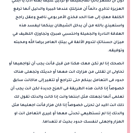
دون أن تشعر بأنكِ تهاجمينها أو تردين عليها بقلة أدب.يا ابنتي
العزيزة تذكري دائماً أن منزلتكِ عندها كبيرة والدليل أنها ترفع
الكلفة معكِ إلى هذا الحد فخذي الأمر بوعي ناضج وعقل راجح
واستعيذي بالله من أن يدخل الشيطان بينكما ليفسد هذه
العلاقة النادرة والجميلة واحتسبي صبركِ وتجاوزكِ اللطيف في
ميزان حسناتكِ لتدوم الألفة في بيتكِ العامر برضا الله ومحبته
وتوفيقه.
انصحك إذا لم تكن معك هكذا من قبل فأنت يجب أن تواجهيها أو
تحاولى ان تقللى من هزارك انت معها أو حديثك وتجعلى هناك
حدود فى التعامل بينكم حتى تتراجع أو تتغير إلى ماكانت سابق
خصوصاً إذا كانت هذه الطريقة فى المزح جديدة لكن انت يجب أن
تعلمى أنها تجعلك مثل ابنتها وانت إذا كانت والدتك تقول لك
ذلك انت اكيد لن تحزنى خصوصاً إذا كان هزار فأنت اجعليها مثل
والدتك إذا لم تستطيعي تحدثى معها أو غيرى التعامل انت او
الهزار واجعلى لنفسك حدود بحيث لا تتعداها.