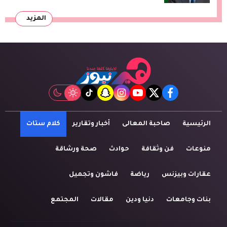
المزيد
tiktok
snapchat
instagram
youtube
twitter
facebook
الرئيسية
صاحبة المعالى
أخبار وتقارير
كلام ستات
منوعات
فن وثقافة
حوادث
صحة ورشاقة
عقارات وبيزنس
رياضة
فاشون وتجميل
بنات وجامعات
دنيا ودين
مقالات
المجتمع