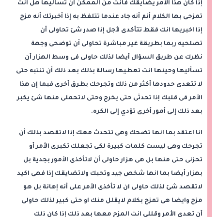
إذا كان هذا الأمر يضايقك فأنت من الممكن أن تسأليها هل انت
تمزحى بها الكلام أنم أنه جاد عندما تتلفظ به إذا أخبرتك أنه مزح
إذا اخبريها انك فقط تتأكدى لأجل إذا صدر شئ تحاولى أن
تصلحيه ربما بطريقة غير مباشرة تحاولى أن توضحى وجهة
نظرك عن طريق السؤال أيضا لذلك حاولى فى وسط الهزار أن
تسأليها وحينها انت تعطيها رسالة بذلك بعد ذلك أن تنتبه حتى
لا تتعدى حدودها أكثر من ذلك وتجرحك بطرق أخرى فبما إن هذا
الأمر فى قلبك إذا تحدثى حتى يخرج وحتى لاتحملى منها شئ يكبر
بعد ذلك إلى أمور أخرى تؤدي إلى الكره.
انا اعتقد بما انها تضحك وهى تتحدث معك إذا لاتقصد بذلك أن
تجرحك وهى ليست كلمات كبيرة لكى تجعلك تكبرى الأمر أو
تحزنى حتى منها بل هى هزار حاولى أن لاتأخذى الأمور بجدية بل
بهزار أيضا بما انها شخص جيد وتحبك ولاتضايقك إذا فهى اكيد
لاتقصد شئ لذلك حاولى ان لا تأخذى الأمر على أنه إهانة بل هو
مزح وايضا هى تمزح بكلام لايقلل منك او حتى كبير لذلك حاولى
أن تعدى الأمر وقللى انت المزح معها بعد ذلك إذا كان ذلك