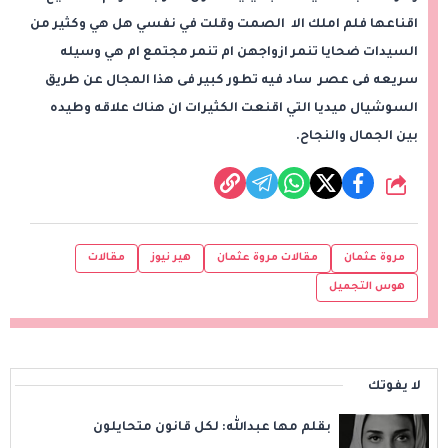
اقناعها فلم املك الا الصمت وقلت في نفسي هل هي وكثير من
السيدات ضحايا تنمر ازواجهن ام تنمر مجتمع ام هي وسيله
سريعه فى عصر ساد فيه تطور كبير فى هذا المجال عن طريق
السوشيال ميديا التي اقنعت الكثيرات ان هناك علاقه وطيده
بين الجمال والنجاح.
شارك
مروة عثمان
مقالات مروة عثمان
هير نيوز
مقالات
هوس التجميل
لا يفوتك
بقلم مها عبدالله: لكل قانون متحايلون