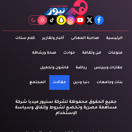
tiktok
snapchat
instagram
youtube
twitter
facebook
الرئيسية
صاحبة المعالى
أخبار وتقارير
كلام ستات
منوعات
فن وثقافة
حوادث
صحة ورشاقة
عقارات وبيزنس
رياضة
فاشون وتجميل
بنات وجامعات
دنيا ودين
مقالات
المجتمع
جميع الحقوق محفوظة لشركة سنيور ميديا شركة
مساهمة مصرية وتخضع لشروط وإتفاق وسياسة
الإستخدام