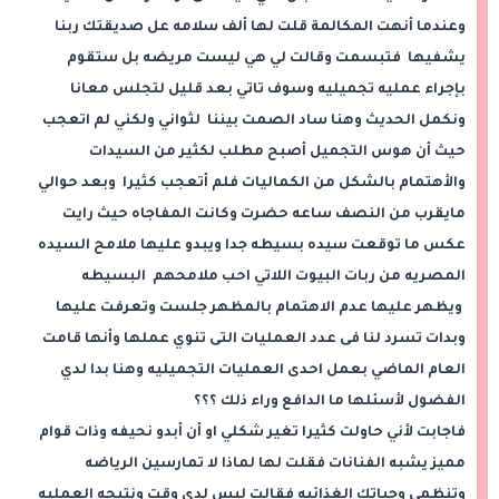
وعندما أنهت المكالمة قلت لها ألف سلامه عل صديقتك ربنا
يشفيها فتبسمت وقالت لي هي ليست مريضه بل ستقوم
بإجراء عمليه تجميليه وسوف تاتي بعد قليل لتجلس معانا
ونكمل الحديث وهنا ساد الصمت بيننا لثواني ولكني لم اتعجب
حيث أن هوس التجميل أصبح مطلب لكثير من السيدات
والأهتمام بالشكل من الكماليات فلم أتعجب كثيرا وبعد حوالي
مايقرب من النصف ساعه حضرت وكانت المفاجاه حيث رايت
عكس ما توقعت سيده بسيطه جدا ويبدو عليها ملامح السيده
المصريه من ربات البيوت اللاتي احب ملامحهم البسيطه
ويظهر عليها عدم الاهتمام بالمظهر جلست وتعرفت عليها
وبدات تسرد لنا فى عدد العمليات التى تنوي عملها وأنها قامت
العام الماضي بعمل احدى العمليات التجميليه وهنا بدا لدي
الفضول لأسئلها ما الدافع وراء ذلك ؟؟؟
فاجابت لأني حاولت كثيرا تغير شكلي او أن أبدو نحيفه وذات قوام
مميز يشبه الفنانات فقلت لها لماذا لا تمارسين الرياضه
وتنظمى وجباتك الغذائيه فقالت ليس لدي وقت ونتيجه العمليه