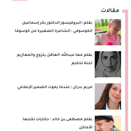
مقالات
بقلم: البروفيسور الدكتور بكر إسماعيل
الكوسوفي : الشاعرة الصغيرة من كوسوفا
بقلم مها عبدالله: العاقل يتزوج والمعازيم
لجنة تحكيم
مريم بدران : عندما يموت الضمير الإعلامي
بقلم مصطفى بن خالد : حكايات تكتبها
الأماكن