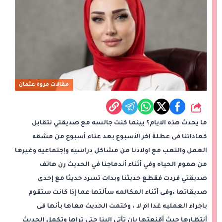
مقالات مروة عثمان
شارك
ما يحدث هذه الايام؟ بينما كنت جالسه مع صديقتي نتقابل
كعاداتنا فى عطلة آخر الأسبوع بعد عناء أسبوع من مشقه
العمل والتعب مع اولادنا من مشاكل دراسيه وإجتماعيه وغيرها
من هموم الحياه وفي أثناء أندماجنا في الحديث رن هاتف
صديقتي فردت فقطع حديثنا وبدات تسرد حديثا مع إحدى
صديقاتها ،وفى أثناء المكالمه سألتها عما إذا كانت ستقوم
باجراء العمليه غدا ام لا ، وختمت الحديث معاها بأنها فى
أنتظارها حيث أقنعتها بان تأتي الينا حتى تراها وتكمل الحديث