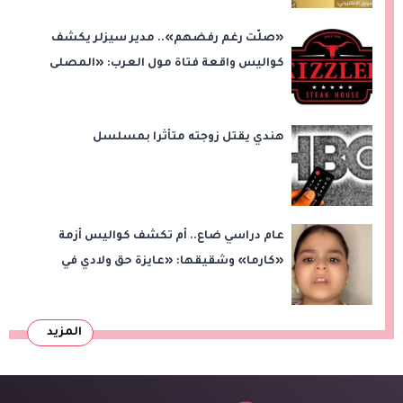
«صلّت رغم رفضهم».. مدير سيزلر يكشف
كواليس واقعة فتاة مول العرب: «المصلى
على بُعد 50 متر»
هندي يقتل زوجته متأثرا بمسلسل
عام دراسي ضاع.. أم تكشف كواليس أزمة
«كارما» وشقيقها: «عايزة حق ولادي في
التعليم»
المزيد