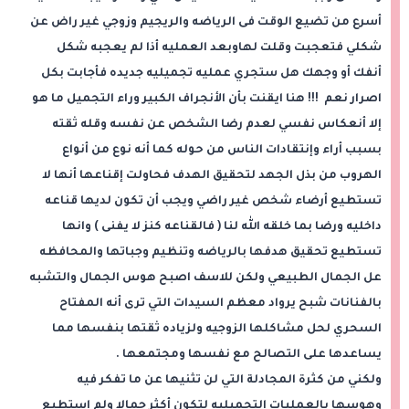
أسرع من تضيع الوقت فى الرياضه والريجيم وزوجي غير راض عن
شكلي فتعجبت وقلت لهاوبعد العمليه أذا لم يعجبه شكل
أنفك أو وجهك هل ستجري عمليه تجميليه جديده فأجابت بكل
اصرار نعم !!! هنا ايقنت بأن الأنجراف الكبير وراء التجميل ما هو
إلا أنعكاس نفسي لعدم رضا الشخص عن نفسه وقله ثقته
بسبب أراء وإنتقادات الناس من حوله كما أنه نوع من أنواع
الهروب من بذل الجهد لتحقيق الهدف فحاولت إقناعها أنها لا
تستطيع أرضاء شخص غير راضي ويجب أن تكون لديها قناعه
داخليه ورضا بما خلقه الله لنا ( فالقناعه كنز لا يفنى ) وانها
تستطيع تحقيق هدفها بالرياضه وتنظيم وجباتها والمحافظه
عل الجمال الطبيعي ولكن للاسف اصبح هوس الجمال والتشبه
بالفنانات شبح يرواد معظم السيدات التي ترى أنه المفتاح
السحري لحل مشاكلها الزوجيه ولزياده ثقتها بنفسها مما
يساعدها على التصالح مع نفسها ومجتمعها .
ولكني من كثرة المجادلة التي لن تثنيها عن ما تفكر فيه
وهوسها بالعمليات التجميليه لتكون أكثر جمالا ولم استطيع