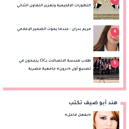
3
التطورات الإقليمية وتعزيز التعاون الثنائي
مريم بدران : عندما يموت الضمير الإعلامي
4
طلاب هندسة الاتصالات بـCIC ينجحون في
5
تصنيع أول «درون» جامعية مصرية
بالتعاون مع وزارة الدفاع وتوظيف تقنيات 6G
هند أبو ضيف تكتب
«بفعل فاعل»