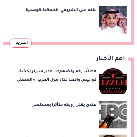
بقلم علي الشريمي: الفعالية الوهمية
المزيد
اهم الأخبار
«صلّت رغم رفضهم».. مدير سيزلر يكشف
كواليس واقعة فتاة مول العرب: «المصلى
على بُعد 50 متر»
هندي يقتل زوجته متأثرا بمسلسل