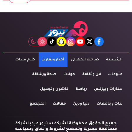
tiktok
snapchat
instagram
youtube
twitter
facebook
الرئيسية
صاحبة المعالى
أخبار وتقارير
كلام ستات
منوعات
فن وثقافة
حوادث
صحة ورشاقة
عقارات وبيزنس
رياضة
فاشون وتجميل
بنات وجامعات
دنيا ودين
مقالات
المجتمع
جميع الحقوق محفوظة لشركة سنيور ميديا شركة
مساهمة مصرية وتخضع لشروط وإتفاق وسياسة