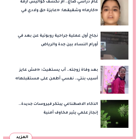
عام دراسي ضاع.. أم تكشف كواليس أزمة
«كارما» وشقيقها: «عايزة حق ولادي في
التعليم»
نجاح أول عملية جراحية روبوتية عن بعد في
أورام النساء بين جدة والرياض
بعد وفاة زوجته.. أب يستغيث: «مش عايز
أسيب بنتي.. نفسي أطمن على مستقبلها»
الذكاء الاصطناعي يبتكر فيروسات جديدة..
إنجاز علمي يثير مخاوف أمنية
المزيد