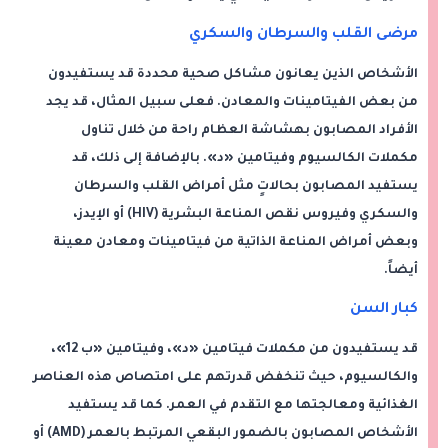
مرضى القلب والسرطان والسكري
الأشخاص الذين يعانون مشاكل صحية محددة قد يستفيدون
من بعض الفيتامينات والمعادن. فعلى سبيل المثال، قد يجد
الأفراد المصابون بهشاشة العظام راحة من خلال تناول
مكملات الكالسيوم وفيتامين «د». بالإضافة إلى ذلك، قد
يستفيد المصابون بحالاتٍ مثل أمراض القلب والسرطان
والسكري وفيروس نقص المناعة البشرية (HIV) أو الإيدز،
وبعض أمراض المناعة الذاتية من فيتامينات ومعادن معينة
أيضاً.
كبار السن
قد يستفيدون من مكملات فيتامين «د»، وفيتامين «ب 12»،
والكالسيوم، حيث تنخفض قدرتهم على امتصاص هذه العناصر
الغذائية ومعالجتها مع التقدم في العمر. كما قد يستفيد
الأشخاص المصابون بالضمور البقعي المرتبط بالعمر (AMD) أو