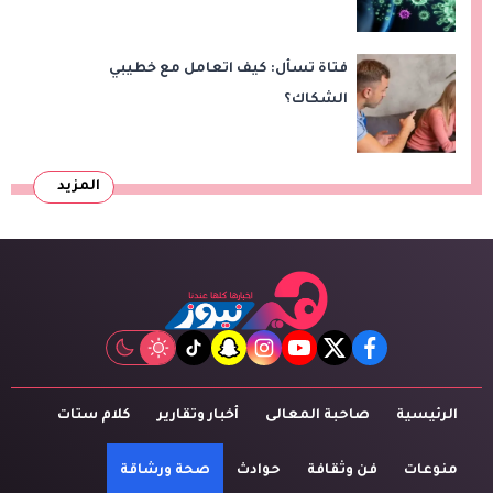
فتاة تسأل: كيف اتعامل مع خطيبي
الشكاك؟
المزيد
tiktok
snapchat
instagram
youtube
twitter
facebook
الرئيسية
صاحبة المعالى
أخبار وتقارير
كلام ستات
منوعات
فن وثقافة
حوادث
صحة ورشاقة