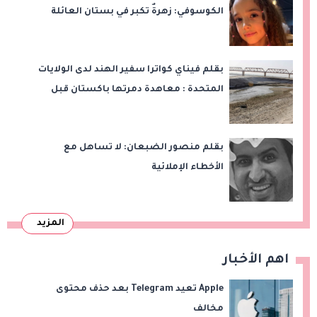
الكوسوفي: زهرةٌ تكبر في بستان العائلة
بقلم فيناي كواترا سفير الهند لدى الولايات
المتحدة : معاهدة دمرتها باكستان قبل
وقت طويل من تعليق الهند العمل بها
بقلم منصور الضبعان: لا تساهل مع
الأخطاء الإملائية
المزيد
اهم الأخبار
Apple تعيد Telegram بعد حذف محتوى
مخالف