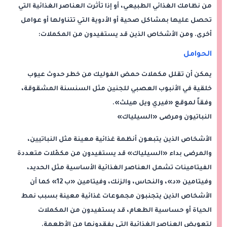
من نظامك الغذائي الطبيعي، أو إذا تأثرت العناصر الغذائية التي
تحصل عليها بمشاكل صحية أو الأدوية التي تتناولها أو عوامل
أخرى. ومن الأشخاص الذين قد يستفيدون من المكملات:
الحوامل
يمكن أن تقلل مكملات حمض الفوليك من خطر حدوث عيوب
خلقية في الأنبوب العصبي للجنين مثل السنسنة المشقوقة،
وفقاً لموقع «فيري ويل هيلث».
النباتيون ومرضى «السيلياك»
الأشخاص الذين يتبعون أنظمة غذائية معينة مثل النباتيين،
والمرضى بداء «السيلياك» قد يستفيدون من مكمّلات متعددة
الفيتامينات تشمل العناصر الغذائية الأساسية مثل الحديد،
وفيتامين «د»، والنحاس، والزنك، وفيتامين «ب 12» كما أن
الأشخاص الذين يتجنبون مجموعات غذائية معينة بسبب نمط
الحياة أو حساسية الطعام، قد يستفيدون من المكملات
لتعويض العناصر الغذائية التي يفقدونها من الأطعمة.