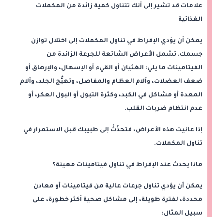
علامات قد تشير إلى أنك تتناول كمية زائدة من المكملات
الغذائية
يمكن أن يؤدي الإفراط في تناول المكملات إلى اختلال توازن
جسمك. تشمل الأعراض الشائعة للجرعة الزائدة من
الفيتامينات ما يلي: الغثيان أو القيء أو الإسهال، والإرهاق أو
ضعف العضلات، وآلام العظام والمفاصل، وتهيُّج الجلد، وآلام
المعدة أو مشاكل في الكبد، وكثرة التبول أو البول العكر، أو
عدم انتظام ضربات القلب.
إذا عانيت هذه الأعراض، فتحدَّثْ إلى طبيبك قبل الاستمرار في
تناول المكملات.
ماذا يحدث عند الإفراط في تناول فيتامينات معينة؟
يمكن أن يؤدي تناول جرعات عالية من فيتامينات أو معادن
محددة، لفترة طويلة، إلى مشاكل صحية أكثر خطورة، على
سبيل المثال: