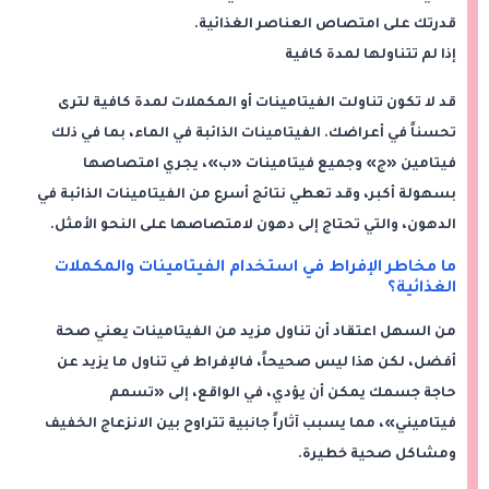
قدرتك على امتصاص العناصر الغذائية.
إذا لم تتناولها لمدة كافية
قد لا تكون تناولت الفيتامينات أو المكملات لمدة كافية لترى
تحسناً في أعراضك. الفيتامينات الذائبة في الماء، بما في ذلك
فيتامين «ج» وجميع فيتامينات «ب»، يجري امتصاصها
بسهولة أكبر، وقد تعطي نتائج أسرع من الفيتامينات الذائبة في
الدهون، والتي تحتاج إلى دهون لامتصاصها على النحو الأمثل.
ما مخاطر الإفراط في استخدام الفيتامينات والمكملات
الغذائية؟
من السهل اعتقاد أن تناول مزيد من الفيتامينات يعني صحة
أفضل، لكن هذا ليس صحيحاً، فالإفراط في تناول ما يزيد عن
حاجة جسمك يمكن أن يؤدي، في الواقع، إلى «تسمم
فيتاميني»، مما يسبب آثاراً جانبية تتراوح بين الانزعاج الخفيف
ومشاكل صحية خطيرة.