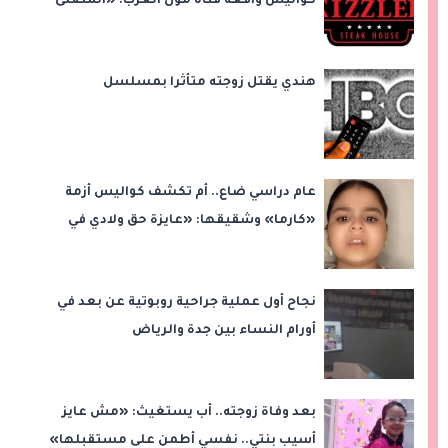
كواليس واقعة فتاة مول العرب: «المصلى
على بُعد 50 متر»
هندي يقتل زوجته متأثرا بمسلسل
عام دراسي ضاع.. أم تكشف كواليس أزمة
«كارما» وشقيقها: «عايزة حق ولادي في
التعليم»
نجاح أول عملية جراحية روبوتية عن بعد في
أورام النساء بين جدة والرياض
بعد وفاة زوجته.. أب يستغيث: «مش عايز
أسيب بنتي.. نفسي أطمن على مستقبلها»