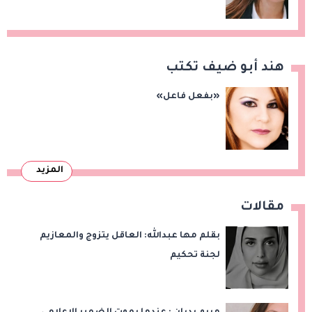
هند أبو ضيف تكتب
«بفعل فاعل»
المزيد
مقالات
بقلم مها عبدالله: العاقل يتزوج والمعازيم
لجنة تحكيم