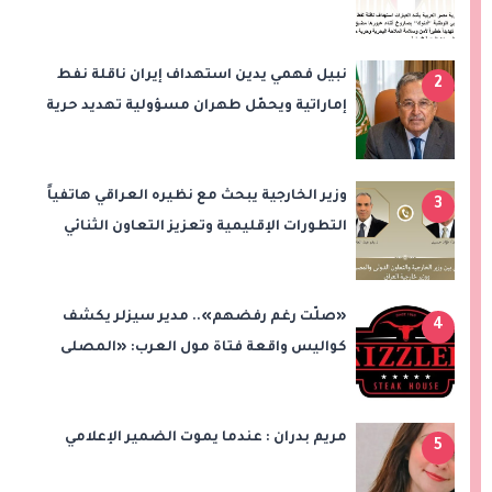
نبيل فهمي يدين استهداف إيران ناقلة نفط
2
إماراتية ويحمّل طهران مسؤولية تهديد حرية
الملاحة بمضيق هرمز
وزير الخارجية يبحث مع نظيره العراقي هاتفياً
3
التطورات الإقليمية وتعزيز التعاون الثنائي
«صلّت رغم رفضهم».. مدير سيزلر يكشف
4
كواليس واقعة فتاة مول العرب: «المصلى
على بُعد 50 متر»
مريم بدران : عندما يموت الضمير الإعلامي
5