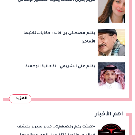
مريم بدران : عندما يموت الضمير الإعلامي
بقلم مصطفى بن خالد : حكايات تكتبها
الأماكن
بقلم علي الشريمي: الفعالية الوهمية
المزيد
اهم الأخبار
«صلّت رغم رفضهم».. مدير سيزلر يكشف