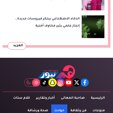
الذكاء الاصطناعي يبتكر فيروسات جديدة..
إنجاز علمي يثير مخاوف أمنية
المزيد
tiktok
snapchat
instagram
youtube
twitter
facebook
الرئيسية
صاحبة المعالى
أخبار وتقارير
كلام ستات
منوعات
فن وثقافة
حوادث
صحة ورشاقة