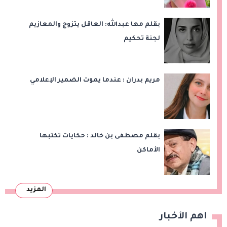
بقلم مها عبدالله: العاقل يتزوج والمعازيم
لجنة تحكيم
مريم بدران : عندما يموت الضمير الإعلامي
بقلم مصطفى بن خالد : حكايات تكتبها
الأماكن
المزيد
اهم الأخبار