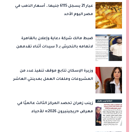
عيار 21 يسجل 6115 جنيها.. أسعار الذهب في
مصر اليوم الأحد
ضبط مالك شركة دعاية وإعلان بالقاهرة
لاتهامه بالتحرش بـ 3 سيدات أثناء تقدمهن
للعمل
وزيرة الإسكان تتابع موقف تنفيذ عدد من
المشروعات وملفات العمل بمدينتي العاشر
من رمضان وحدائق العاشر من رمضان
زينب زهران تحصد المركز الثالث عالميًا في
معرض «ريجينيرون 2026» للأحياء
الحاسوبية