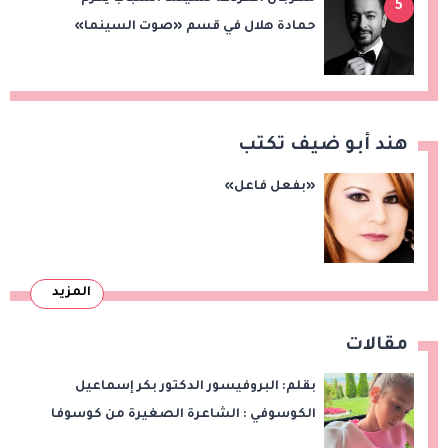
5
حمادة هلال في قسم «صوت السينما»
هند أبو ضيف تكتب
«بفعل فاعل»
المزيد
مقالات
بقلم: البروفيسور الدكتور بكر إسماعيل
الكوسوفي : الشاعرة الصغيرة من كوسوفا