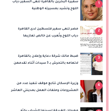
سفيرة البحرين بالقاهرة تنعى السفير دياب
1
اللوح وتشيد بمسيرته الوطنية
والدبلوماسية
مصر تنعى سفير فلسطين لدى القاهرة
2
دياب اللوح وتُعرب عن خالص تعازيها
للشعب الفلسطيني
ضبط مالك شركة دعاية وإعلان بالقاهرة
3
لاتهامه بالتحرش بـ 3 سيدات أثناء تقدمهن
للعمل
وزيرة الإسكان تتابع موقف تنفيذ عدد من
4
المشروعات وملفات العمل بمدينتي العاشر
من رمضان وحدائق العاشر من رمضان
مهرجان الغردقة لسينما الشباب يكرّم