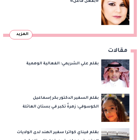
«بفعل فاعل»
المزيد
مقالات
بقلم علي الشريمي: الفعالية الوهمية
بقلم السفير الدكتور بكر إسماعيل
الكوسوفي: زهرةٌ تكبر في بستان العائلة
بقلم فيناي كواترا سفير الهند لدى الولايات