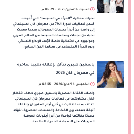
السبت 16/مايو/2026 - 06:29 م
تحولت فعالية “المرأة في السينما” التي أُقيمت
ضمن فعاليات الدورة الـ79 من مهرجان كان السينمائي
إلى واحدة من أبرز أمسيات المهرجان، بعدما جمعت
نخبة من نجمات وصانعات السينما من العالم العربي
وهوليوود في احتفالية خاصة كرّمت الإبداع النسائي
ودور المرأة المتصاعد في صناعة الفن السابع.
ياسمين صبري تتألق بإطلالة ذهبية ساحرة
في مهرجان كان 2026
الخميس 14/مايو/2026 - 08:55 م
واصلت الفنانة المصرية ياسمين صبري خطف الأنظار
خلال مشاركتها في فعاليات مهرجان كان السينمائي
2026، بعدما ظهرت في ثاني أيام المهرجان بإطلالة
أنيقة جمعت بين الفخامة واللمسات العصرية، لتؤكد
مجددًا مكانتها كواحدة من أبرز أيقونات الموضة
العربيات على السجادة الحمراء العالمية.