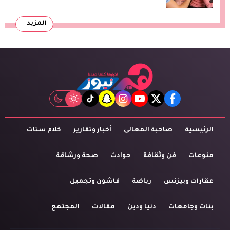
المزيد
tiktok
snapchat
instagram
youtube
twitter
facebook
الرئيسية
صاحبة المعالى
أخبار وتقارير
كلام ستات
منوعات
فن وثقافة
حوادث
صحة ورشاقة
عقارات وبيزنس
رياضة
فاشون وتجميل
بنات وجامعات
دنيا ودين
مقالات
المجتمع