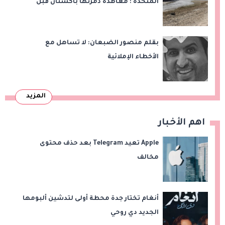
المتحدة : معاهدة دمرتها باكستان قبل
وقت طويل من تعليق الهند العمل بها
بقلم منصور الضبعان: لا تساهل مع
الأخطاء الإملائية
المزيد
اهم الأخبار
Apple تعيد Telegram بعد حذف محتوى
مخالف
أنغام تختار جدة محطة أولى لتدشين ألبومها
الجديد دي روحي