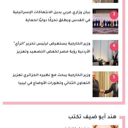
بيان وزاري عربي يدين الانتهاكات الإسرائيلية
3
في القدس ويطلق تحركًا دوليًا لحماية
المقدسات ودعم الدولة الفلسطينية
وزير الخارجية يستعرض لرئيس تحرير "الرأي"
4
الأردنية رؤية مصر لخفض التصعيد وتعزيز
الاستقرار الإقليمي
وزير الخارجية يبحث مع نظيره الجزائري تعزيز
5
التعاون الثنائي وتطورات الأوضاع في ليبيا
هند أبو ضيف تكتب