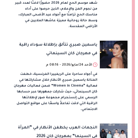
شهد موسم الحج لعام 2026 حضورًا لافتًا لعدد كبير
من نجوم الفن والإعلام، الذين حرصوا على أداء
مناسك الحج تزامنًا مع أجواء عيد الأضحى المبارك،
وسط حالة روحانية مميزة عاشها الملايين في
الأراضي المقدسة.
ياسمين صبري تتألق بإطلالة سوداء راقية
في مهرجان كان السينمائي
الأحد 24/مايو/2026 - 08:16 م
في أجواء ساحرة على الريفييرا الفرنسية، خطفت
الفنانة ياسمين صبري الأنظار خلال مشاركتها في
فعالية “Women in Cinema” ضمن فعاليات مهرجان
كان السينمائي، حيث شاركت جمهورها عبر حسابها
الرسمي على إنستجرام مجموعة صور لإطلالتها
الراقية التي لاقت تفاعلاً واسعًا على مواقع التواصل
الاجتماعي.
النجمات العرب يخطفن الأنظار في “المرأة
في السينما” بمهرجان كان 2026