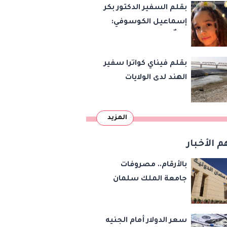
بقلم السفير الدكتور بكر
إسماعيل الكوسوفي:
زهرةٌ تكبر في بستان
العائلة
بقلم فيناي كواترا سفير
الهند لدى الولايات
المتحدة : معاهدة
دمرتها باكستان قبل
المزيد
وقت طويل من تعليق
الهند العمل بها
م الأخبار
بالأرقام.. مصروفات
جامعة الملك سلمان
الدولية بالرسوم الإدارية
والخدمات التعليمية
سعر الدولار أمام الجنيه