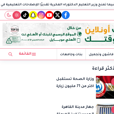
يم الدكتوراه الفخرية تقديرًا للإصلاحات التعليمية في مصر
وزارة ا
tiktok
snapchat
instagram
youtube
twitter
facebook
القائمة
فاشون وتجميل
بنات وجامعات
أكثر قراءة
وزارة الصحة تستقبل
اكتر من 71 مليون زيارة
للسيدات ضمن مبادرة
رئيس الجمهورية لدعم
جهاز مدينة القاهرة
صحة المرأة