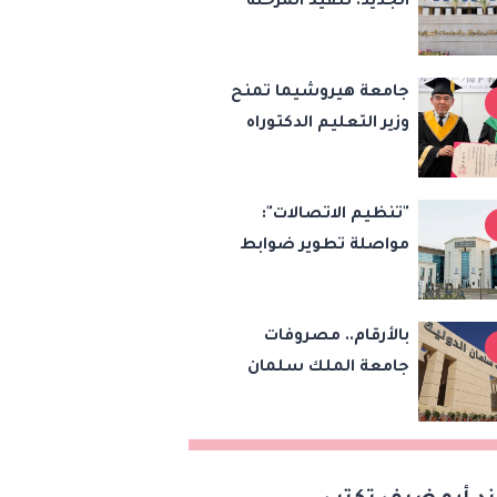
الجديد: تنفيذ المرحلة
التاسعة لتوصيل التيار
الكهربائي الدائم بامتداد
جامعة هيروشيما تمنح
النرجس بمشروع "بيت
وزير التعليم الدكتوراه
الوطن"
الفخرية تقديرًا
للإصلاحات التعليمية
"تنظيم الاتصالات":
في مصر
مواصلة تطوير ضوابط
تسجيل وتفعيل
خطوط المحمول في
بالأرقام.. مصروفات
مصر
جامعة الملك سلمان
الدولية بالرسوم الإدارية
والخدمات التعليمية