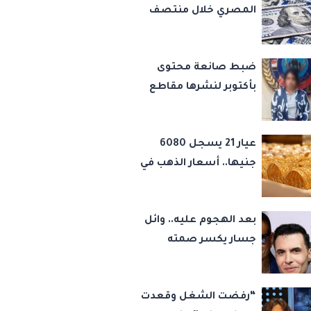
المصري خلال منتصف
تعاملات اليوم السبت 8
أغسطس 2026
ضبط صانعة محتوى
بأكتوبر لنشرها مقاطع
رقص خادشة للحياء
لتحقيق المشاهدات
عيار 21 يسجل 6080
والأرباح
جنيها.. أسعار الذهب في
مصر اليوم السبت 8
أغسطس 2026
بعد الهجوم عليه.. وائل
جسار يكسر صمته
بشأن عمرو دياب وأمير
عيد
“رفضت الشغل وقعدت