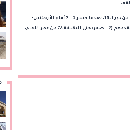
ة».
وكان منتخب مصر ودع كأس العالم من دور الـ16، بعدما خسر 2 - 3 أمام الأرجنتين؛
حيث أخفق لاعبوه في الحفاظ على تقدمهم (2 - صفر) حتى الدقيقة 78 من عمر اللقاء،
اه