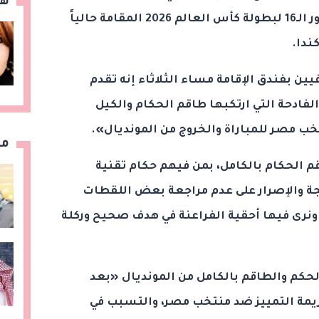
هن
الذي أدار مباراة مصر والأرجنتين بدور الـ16 لبطولة كأس العالم 2026 المقامة حالياً
ندا.
ن بفندق الإقامة مساء الثلاثاء إنه تقدم
فادحة التي ارتكبها طاقم الحكام والكيل
ب مصر للمباراة والخروج من المونديال».
مق
 الحكام بالكامل، بمن فيهم حكام تقنية
جة والإصرار على عدم مراجعة بعض اللقطات
ونرى فيها أحقية الفراعنة في هدف صحيح وركلة
لحكم والطاقم بالكامل من المونديال «بعد
ريمة التمييز ضد منتخب مصر، والتسبب في