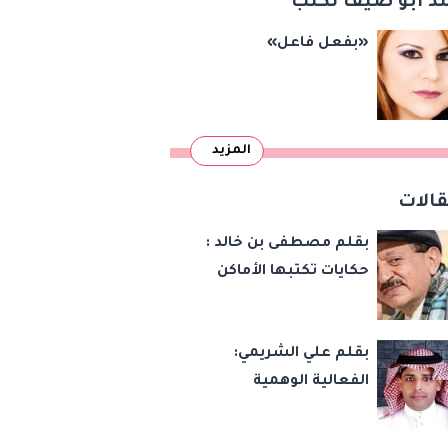
د أبو ضيف تكتب
«بفعل فاعل»
المزيد
الات
بقلم مصطفى بن خالد :
حكايات تكتبها الأماكن
بقلم علي الشريمي:
الفعالية الوهمية