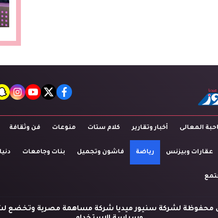
t
agram
youtube
twitter
facebook
بة المعالى
أخبار وتقارير
كلام ستات
منوعات
فن وثقافة
عقارات وبيزنس
رياضة
فاشون وتجميل
بنات وجامعات
دنيا
تمع
 محفوظة لشركة سنيور ميديا شركة مساهمة مصرية وتخضع لش