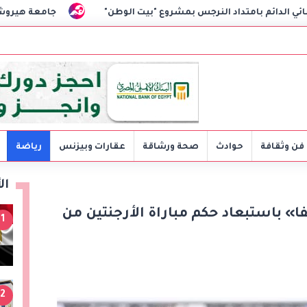
اد النرجس بمشروع "بيت الوطن"
جامعة هيروشيما تمنح وزير التعل
فن وثقافة
حوادث
صحة ورشاقة
عقارات وبيزنس
رياضة
ال
» باستبعاد حكم مباراة الأرجنتين من
1
2