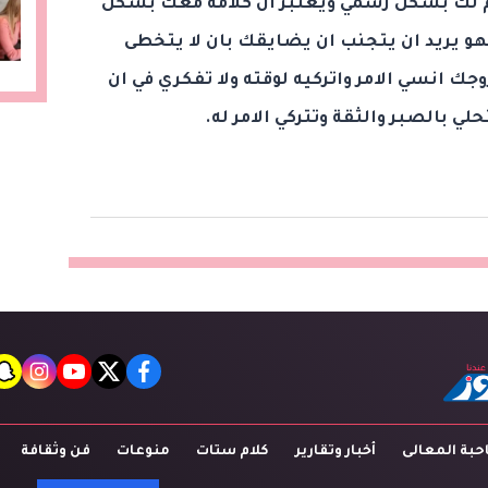
قدم لك بشكل رسمي ويعتبر ان كلامه معك بشكل
 يريد ان يتجنب ان يضايقك بان لا يتخطى
جك انسي الامر واتركيه لوقته ولا تفكري في ان
ي بالصبر والثقة وتتركي الامر له.
t
agram
youtube
twitter
facebook
بة المعالى
أخبار وتقارير
كلام ستات
منوعات
فن وثقافة