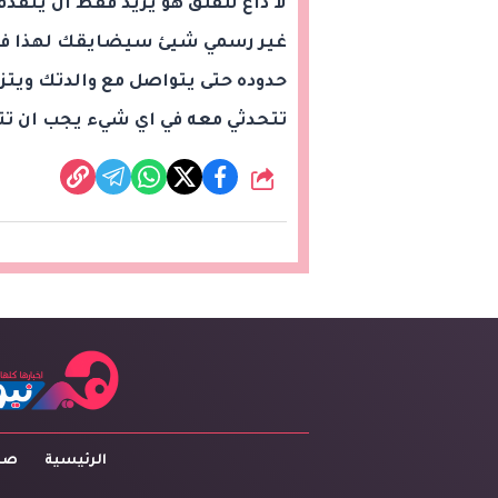
لا داع للقلق هو يريد فقط ان يت
غير رسمي شيئ سيضايقك لهذا فهو
حدوده حتى يتواصل مع والدتك ويتزو
تتحدثي معه في اي شيء يجب ان تتحل
شارك
الرئيسية
صاح