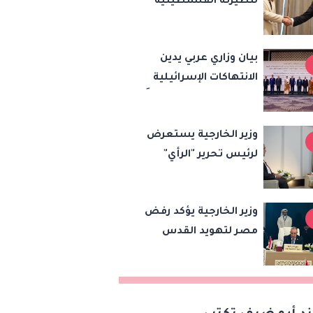
لنظيرته الفلسطينية
النادي
رفض مصر للانتهاكات
الإسرائيلية ودعم إقامة
بيان وزاري عربي يدين
الدولة الفلسطينية
الانتهاكات الإسرائيلية
في القدس ويطلق تحركًا
دوليًا لحماية المقدسات
وزير الخارجية يستعرض
ودعم الدولة
لرئيس تحرير "الرأي"
الفلسطينية
الأردنية رؤية مصر
لخفض التصعيد وتعزيز
وزير الخارجية يؤكد رفض
الاستقرار الإقليمي
مصر لتهويد القدس
ويدعو لتكثيف الجهود
الدولية لإقامة الدولة
الفلسطينية