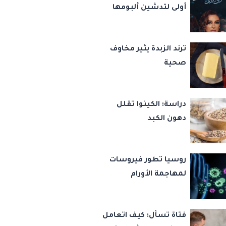
أولى لتدشين ألبومها
الجديد دي روحي
ترند الزبدة يثير مخاوف
صحية
دراسة: الكينوا تقلل
دهون الكبد
روسيا تطور فيروسات
لمهاجمة الأورام
فتاة تسأل: كيف اتعامل