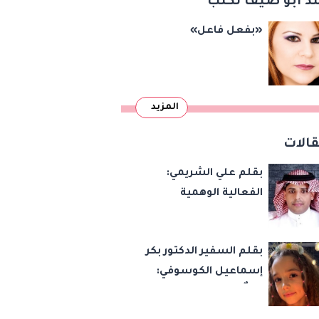
د أبو ضيف تكتب
«بفعل فاعل»
المزيد
الات
بقلم علي الشريمي:
الفعالية الوهمية
بقلم السفير الدكتور بكر
إسماعيل الكوسوفي:
زهرةٌ تكبر في بستان
العائلة