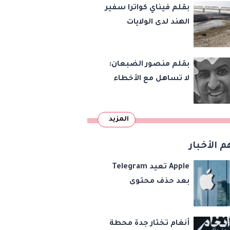
بقلم فيناي كواترا سفير
الهند لدى الولايات
المتحدة : معاهدة
دمرتها باكستان قبل
بقلم منصور الضبعان:
وقت طويل من تعليق
لا تساهل مع الأخطاء
الهند العمل بها
الإملائية
المزيد
م الأخبار
Apple تعيد Telegram
بعد حذف محتوى
مخالف
أنغام تختار جدة محطة