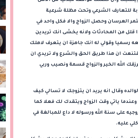
 ويطلبك وان حصلت موافقة مبدئيا من الاهل
بة للتعارف الشرعي وتحت مظلة شرعية
ر العرسان وحصل الزواج والا فكل واحد في
ذا قلل من المحادثات ولانه يخشى انك تريدين
عه رسميا وقولي له انك جاهزة ان يتعرف لاهلك
نعت ان هذا طريق الحق والشرع ولا تريدي ان
رزقك الله الخير والزواج قسمة ونصيب وربي
والده وقال انه يريد ان يتزوجك لا تسالي كيف
عندما ياتي وقت الزواج ويتقدك لك فعلا كما
جيه على سنة الله ورسوله لا داع للمبالغة في
لي عليه.