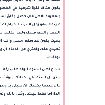
للتعارف وهي ان يأتي الرجل للبيت
يكون هناك فترة شرعية هي الخطو
وبمعرفة الاهل فان حصل وفاق استم
طريقه، وهو رجل لا يريد الحرام له
اللعب واللهو فقط، ولهذا تكلمي م
بحيث يكون تعارفكم رسمي وانك اقت
تحيدي عنه، واكثري من الدعاء ان ي
يوفقك.
لا داع لظن السوء الولد طلب رقم ال
واين بل استمتعي بحياتك وبوقتك و
قال عندها يكمنك ان تقبلي به وتتزو
الداراما فقط عيشي وثقي بالله وتوك