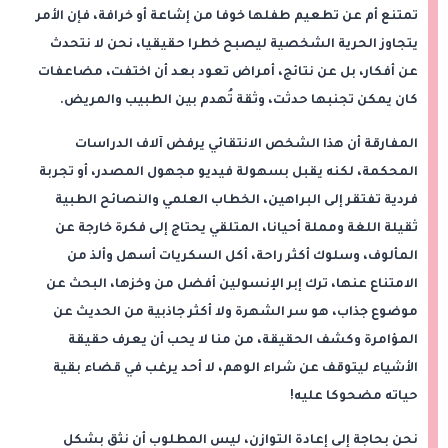
تمتنع أم عن تطعيم طفلها خوفا من إشاعة أو خرافة، فإن الأمر
يتجاوز الحرية الشخصية ليصبح خطرا حقيقيا، نحن لا نتحدث
عن أفكار، بل عن نتائج، أمراض تعود بعد أن اختفت، مضاعفات
كان يمكن تجنبها حدثت، وثقة تُهدم بين الطبيب والمريض.
المفارقة أن هذا الشخص الانتقائي يرفض آلاف الدراسات
المحكمة، لكنه يقبل بسهولة فيديو مجهول المصدر، أو تجربة
فردية تفتقر إلى البراهين، الخطاب العلمي والنصائح الطبية
ثقيلة اللغة ومملة أحيانا، المتلقي يحتاج إلى فكرة خارجة عن
المألوف، وسلوك أكثر راحة، أكل السكريات أسهل وألذ من
الامتناع عنها، ترك إبر الإنسولين أفضل من وخزها، البحث عن
موضوع جذاب، هو سر الشهرة ولا أكثر جاذبية من الحديث عن
المؤامرة وكشف الحقيقة، من منا لا يحب أن يعرف حقيقة
الأشياء ليتوقف عن شراء الوهم، لا أحد يرغب في قضاء بقية
حياته مضحوكا عليه!
نحن بحاجة إلى إعادة التوازن، ليس المطلوب أن نثق بشكل