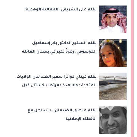
بقلم علي الشريمي: الفعالية الوهمية
بقلم السفير الدكتور بكر إسماعيل
الكوسوفي: زهرةٌ تكبر في بستان العائلة
بقلم فيناي كواترا سفير الهند لدى الولايات
المتحدة : معاهدة دمرتها باكستان قبل
وقت طويل من تعليق الهند العمل بها
بقلم منصور الضبعان: لا تساهل مع
الأخطاء الإملائية