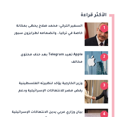
الأكثر قراءة
السفير التركي: محمد صلاح يحظى بمكانة
1
خاصة في تركيا.. وانضمامه لطرابزون سبور
سيعزز طموحات النادي
Apple تعيد Telegram بعد حذف محتوى
2
مخالف
وزير الخارجية يؤكد لنظيرته الفلسطينية
3
رفض مصر للانتهاكات الإسرائيلية ودعم
إقامة الدولة الفلسطينية
بيان وزاري عربي يدين الانتهاكات الإسرائيلية
4