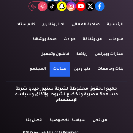
tiktok
snapchat
instagram
youtube
twitter
facebook
الرئيسية
صاحبة المعالى
أخبار وتقارير
كلام ستات
منوعات
فن وثقافة
حوادث
صحة ورشاقة
عقارات وبيزنس
رياضة
فاشون وتجميل
بنات وجامعات
دنيا ودين
مقالات
المجتمع
جميع الحقوق محفوظة لشركة سنيور ميديا شركة
مساهمة مصرية وتخضع لشروط وإتفاق وسياسة
الإستخدام
من نحن
سياسة الخصوصية
اتصل بنا
©2025 هير نيوز All Rights Reserved.