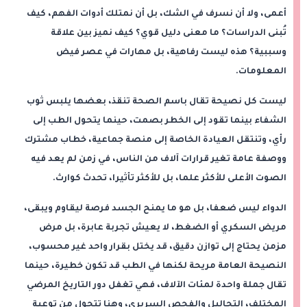
أعمى، ولا أن نسرف في الشك، بل أن نمتلك أدوات الفهم، كيف
تُبنى الدراسات؟ ما معنى دليل قوي؟ كيف نميز بين علاقة
وسببية؟ هذه ليست رفاهية، بل مهارات في عصر فيض
المعلومات.
ليست كل نصيحة تقال باسم الصحة تنقذ، بعضها يلبس ثوب
الشفاء بينما تقود إلى الخطر بصمت، حينما يتحول الطب إلى
رأي، وتنتقل العيادة الخاصة إلى منصة جماعية، خطاب مشترك
ووصفة عامة تغير قرارات آلاف من الناس، في زمن لم يعد فيه
الصوت الأعلى للأكثر علما، بل للأكثر تأثيرا، تحدث كوارث.
الدواء ليس ضعفا، بل هو ما يمنح الجسد فرصة ليقاوم ويبقى،
مريض السكري أو الضغط، لا يعيش تجربة عابرة، بل مرض
مزمن يحتاج إلى توازن دقيق، قد يختل بقرار واحد غير محسوب،
النصيحة العامة مريحة لكنها في الطب قد تكون خطيرة، حينما
تقال جملة واحدة لمئات الآلاف، فهي تغفل دور التاريخ المرضي
المختلف، التحاليل والفحص السريري، وهنا تتحول من توعية