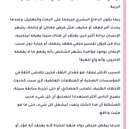
الريبة.
ربما يكون الدماغ البشري مبرمجا على البحث والتعليل، وعندما
يحدث أمر معقد أو مخيف، مثل مرض مفاجئ أو جائحة، يشعر
الإنسان براحة أكبر حين يعتقد أن هناك سببا يعرفه ليتجنبه،
بدلا من قبول تفسير علمي معقد يجهله، أو عبارة دون سبب.
الإيمان بوجود مؤامرة تشعر الشخص بأنه يفهم ما لا يفهمه
الآخرون، وأنه واع للعبة!
السبب الأكثر عمقا، هو فقدان الثقة، فحين تتلاشى الثقة في
المؤسسات الصحية أو المنظمات العلمية، لأي سبب كحدوث
الأخطاء الطبية، تضارب المصالح، أو حتى تجربة سابقة سيئة،
يصبح الناس أكثر استعدادا لتصديق أن كل شيء مدبر،
المشكلة أن هذا الشك يتمدد ليشمل كل شيء، حتى ما هو
مثبت ونافع.
عندما يرفض مريض دواء منقذا للحياة لأنه يعتقد أنه مؤذ، أو