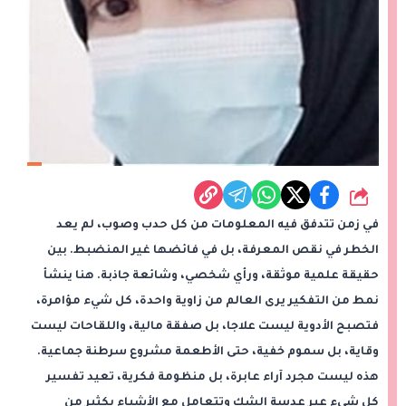
شارك
في زمن تتدفق فيه المعلومات من كل حدب وصوب، لم يعد
الخطر في نقص المعرفة، بل في فائضها غير المنضبط. بين
حقيقة علمية موثقة، ورأي شخصي، وشائعة جاذبة. هنا ينشأ
نمط من التفكير يرى العالم من زاوية واحدة، كل شيء مؤامرة،
فتصبح الأدوية ليست علاجا، بل صفقة مالية، واللقاحات ليست
وقاية، بل سموم خفية، حتى الأطعمة مشروع سرطنة جماعية.
هذه ليست مجرد آراء عابرة، بل منظومة فكرية، تعيد تفسير
كل شيء عبر عدسة الشك وتتعامل مع الأشياء بكثير من