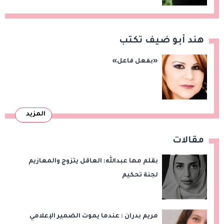
هند أبو ضيف تكتب
«بفعل فاعل»
المزيد
مقالات
بقلم مها عبدالله: العاقل يتزوج والمعازيم
لجنة تحكيم
مريم بدران : عندما يموت الضمير الإعلامي