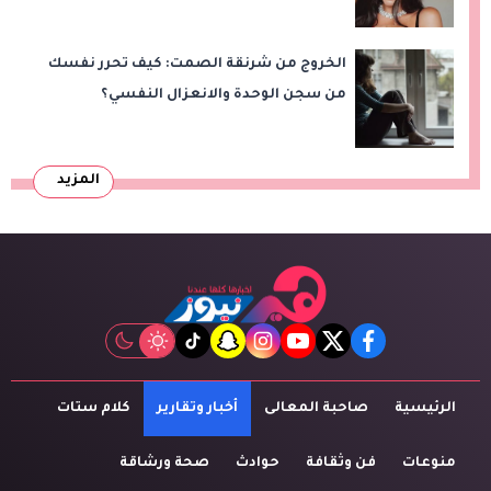
مع سامح عبد العزيز
الخروج من شرنقة الصمت: كيف تحرر نفسك
من سجن الوحدة والانعزال النفسي؟
المزيد
tiktok
snapchat
instagram
youtube
twitter
facebook
الرئيسية
صاحبة المعالى
أخبار وتقارير
كلام ستات
منوعات
فن وثقافة
حوادث
صحة ورشاقة