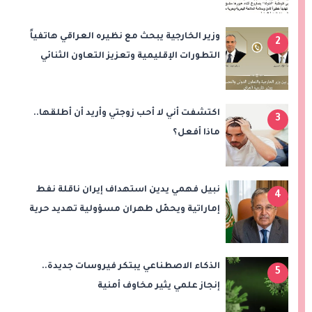
وزير الخارجية يبحث مع نظيره العراقي هاتفياً
2
التطورات الإقليمية وتعزيز التعاون الثنائي
اكتشفت أني لا أحب زوجتي وأريد أن أطلقها..
3
ماذا أفعل؟
نبيل فهمي يدين استهداف إيران ناقلة نفط
4
إماراتية ويحمّل طهران مسؤولية تهديد حرية
الملاحة بمضيق هرمز
الذكاء الاصطناعي يبتكر فيروسات جديدة..
5
إنجاز علمي يثير مخاوف أمنية