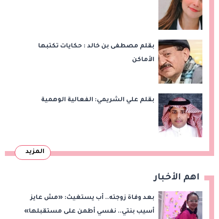
بقلم مصطفى بن خالد : حكايات تكتبها
الأماكن
بقلم علي الشريمي: الفعالية الوهمية
المزيد
اهم الأخبار
بعد وفاة زوجته.. أب يستغيث: «مش عايز
أسيب بنتي.. نفسي أطمن على مستقبلها»