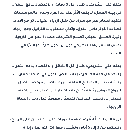
بقلم علي الشريمي: طلاق كل 9 دقائق والاقتصاد يدفع الثمن..
في بيئة العمل، لا يقف الأثر عند حد الفرد وحده؛ فالمؤسسات
تتكبد خسائر غير مباشرة، من خلال ازدياد الغياب، تراجع الأداء،
تصاعد التوتر داخل الفرق، وتدني مستويات التركيز، ومع ازدياد
وتيرة الطلاق المبكر، تصبح الشركات مهددة بعوامل خارجية
تمس استقرارها التنظيمي دون أن تكون طرفًا مباشرًا في
السبب.
بقلم علي الشريمي: طلاق كل 9 دقائق والاقتصاد يدفع الثمن..
وللحد من هذه الظاهرة، بدأت بعض الدول في اعتماد مقاربات
وقائية تتجاوز النصائح العامة، أبرزها: إصدار «رخصة تأهيل
للزواج»، وهي وثيقة تُمنح بعد اجتياز دورات تدريبية إلزامية،
تهدف إلى تجهيز الطرفين نفسيًا ومعرفيًا قبل دخول الحياة
الزوجية.
في ماليزيا، مثلًا، فُرضت هذه الدورات على المقبلين على الزواج،
وتستمر من 3 إلى 5 أيام، وتشمل مهارات التواصل، إدارة