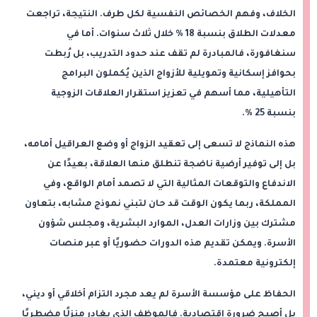
الخلاف، وفهم الخصائص النفسية لكل طرف. النتيجة، تراجعت
معدلات الطلاق بنسبة 18 % خلال ثلاث سنوات. أما في
سنغافورة، فالمبادرة لم تقف عند حدود التدريب، بل رُبطت
بحوافز إسكانية وتمويلية للأزواج الذين يُكملون البرامج
التأهيلية، مما أسهم في تعزيز استقرار العلاقات الزوجية
بنسبة 25 %.
هذه النماذج لا تسعى إلى تعقيد الزواج أو وضع العراقيل أمامه،
بل إلى توفير أرضية ناضجة تنطلق منها العلاقة، بعيدًا عن
الاندفاع والتوقعات المثالية التي لا تصمد أمام الواقع، وفي
المملكة، ربما يكون الوقت قد حان لتبني نموذج مشابه، بتعاون
مشترك بين وزارات العدل، الموارد البشرية، ومجلس شؤون
الأسرة. ويمكن تقديم هذه الدورات حضوريًا أو عبر منصات
إلكترونية معتمدة.
الحفاظ على مؤسسة الأسرة لم يعد مجرد التزام أخلاقي أو ديني،
بل أصبح ضرورة اقتصادية. فالموظف الذي يغادر منزلًا مضطربًا