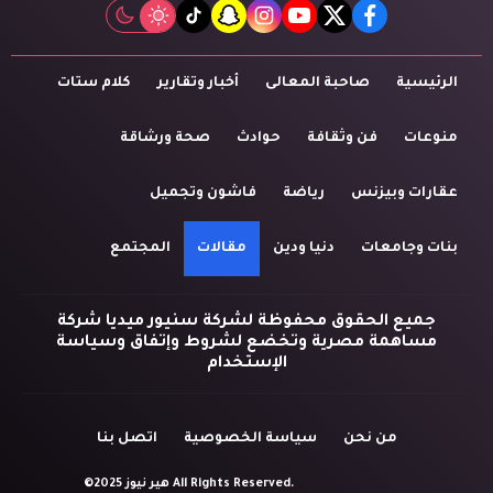
tiktok
snapchat
instagram
youtube
twitter
facebook
الرئيسية
صاحبة المعالى
أخبار وتقارير
كلام ستات
منوعات
فن وثقافة
حوادث
صحة ورشاقة
عقارات وبيزنس
رياضة
فاشون وتجميل
بنات وجامعات
دنيا ودين
مقالات
المجتمع
جميع الحقوق محفوظة لشركة سنيور ميديا شركة
مساهمة مصرية وتخضع لشروط وإتفاق وسياسة
الإستخدام
من نحن
سياسة الخصوصية
اتصل بنا
©2025 هير نيوز All Rights Reserved.