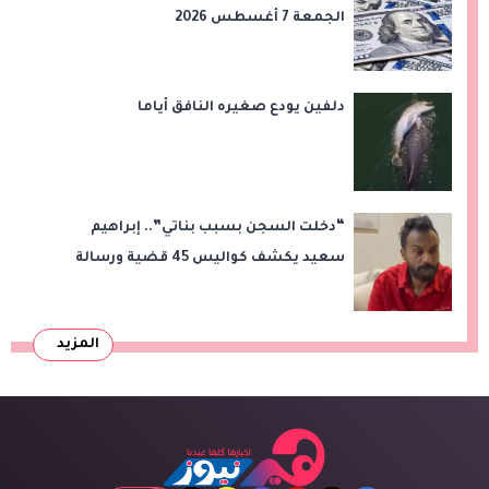
الجمعة 7 أغسطس 2026
دلفين يودع صغيره النافق أياما
“دخلت السجن بسبب بناتي”.. إبراهيم
سعيد يكشف كواليس 45 قضية ورسالة
مؤثرة لابنتيه
المزيد