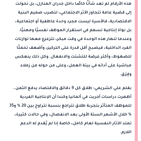
هذه الأرقام لم تعد شأنًا خاصًا داخل جدران المنازل، بل تحولت
إلى قضية عامة تتجاوز الأثر الاجتماعي، لتضرب صميم البنية
الاقتصادية، فالأسرة ليست مجرد وحدة عاطفية أو اجتماعية،
بل نواة إنتاجية تسهم في استقرار الموظف نفسيًا ومهنيًا.
وعندما تنهار هذه الوحدة في وقت مبكر، تتزعزع معها توازنات
الفرد الداخلية، فيصبح أقل قدرة على التركيز، وأضعف تحملًا
للضغوط، وأكثر عرضة للتشتت والانفعال. وكل ذلك ينعكس
مباشرة على أدائه في بيئة العمل، وعلى من حوله من زملاء
وفِرَق.
بقلم علي الشريمي: طلاق كل 9 دقائق والاقتصاد يدفع الثمن..
أظهرت دراسات أجريت في ألمانيا وكندا أن الإنتاجية الفردية
للموظف المتأثر بتجربة طلاق تتراجع بنسبة تتراوح بين 20 % و35
% خلال الأشهر الستة الأولى بعد الانفصال، وفي حالات كثيرة،
تمتد الآثار النفسية لعام كامل، خاصة إذا لم يُقدم له الدعم
اللازم.