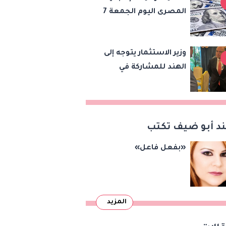
المصرى اليوم الجمعة 7
أغسطس 2026
وزير الاستثمار يتوجه إلى
الهند للمشاركة في
اجتماع وزراء تجارة
«بريكس» وتعزيز
التعاون التجاري
والاستثماري
د أبو ضيف تكتب
«بفعل فاعل»
المزيد