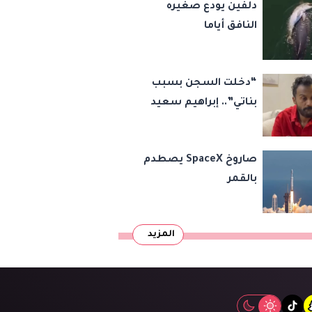
دلفين يودع صغيره
النافق أياما
“دخلت السجن بسبب
بناتي”.. إبراهيم سعيد
يكشف كواليس 45
قضية ورسالة مؤثرة
صاروخ SpaceX يصطدم
لابنتيه
بالقمر
المزيد
tiktok
snapcha
inst