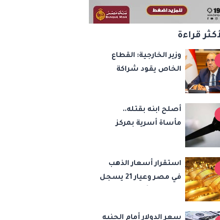
أكثر قراءة
وزير الخارجية: القطاع
الخاص يقود شراكة
مصر وتشاد نحو
مشروعات واستثمارات
أصلح ابنه بقتله..
جديدة
مأساة أسرية بمركز
شبين القناطر بسبب
المخدرات
استقرار أسعار الذهب
في مصر وعيار 21 يسجل
5980 جنيهًا
سعر الدولار أمام الجنيه