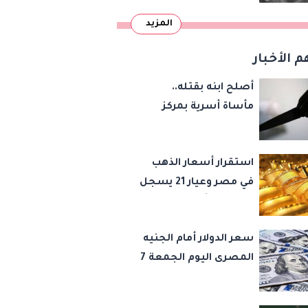
المزيد
م الأخبار
أصلح ابنه بقتله..
مأساة أسرية بمركز
شبين القناطر بسبب
المخدرات
استقرار أسعار الذهب
في مصر وعيار 21 يسجل
5980 جنيهًا
سعر الدولار أمام الجنيه
المصرى اليوم الجمعة 7
أغسطس 2026