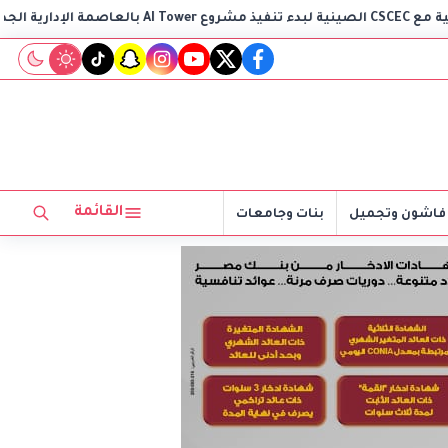
وزي
tiktok
snapchat
instagram
youtube
twitter
facebook
القائمة
فاشون وتجميل
بنات وجامعات