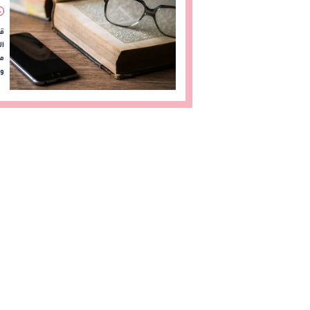
قب
ال
مش
وا