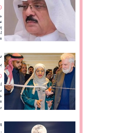
طو
فر
إن
أد
ال
س
ب
أق
بع
ضم
ال
بإ
ا