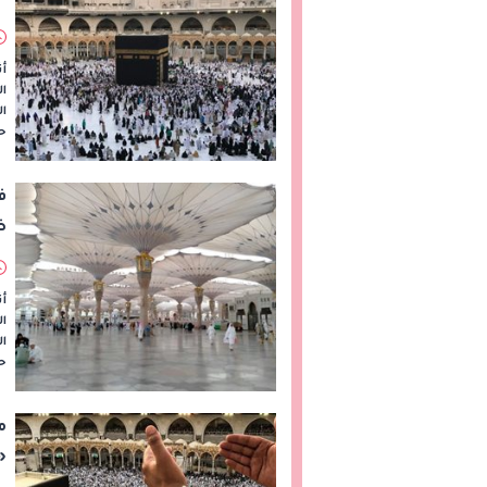
أث
ال
ال
حر
ض
أث
ا
ال
حي
م
«