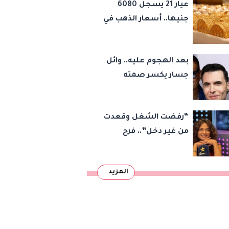
عيار 21 يسجل 6080
والأرباح
جنيها.. أسعار الذهب في
مصر اليوم السبت 8
أغسطس 2026
بعد الهجوم عليه.. وائل
جسار يكسر صمته
بشأن عمرو دياب وأمير
عيد
“رفضت الشغل وقعدت
من غير دخل”.. فرح
يوسف تكشف كواليس
أصعب قراراتها وسر
المزيد
اختفائها