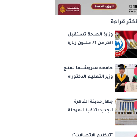
أكثر قراءة
وزارة الصحة تستقبل
اكتر من 71 مليون زيارة
للسيدات ضمن مبادرة
رئيس الجمهورية لدعم
جامعة هيروشيما تمنح
صحة المرأة
وزير التعليم الدكتوراه
الفخرية تقديرًا
للإصلاحات التعليمية
جهاز مدينة القاهرة
في مصر
الجديد: تنفيذ المرحلة
التاسعة لتوصيل التيار
الكهربائي الدائم بامتداد
"تنظيم الاتصالات":
النرجس بمشروع "بيت