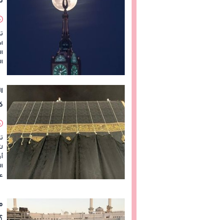
ن
تش
اس
ا
ال
ا
ك
تس
لت
ال
عل
م
؟