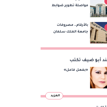
مواصلة تطوير ضوابط
الوطن"
تسجيل وتفعيل
خطوط المحمول في
بالأرقام.. مصروفات
مصر
جامعة الملك سلمان
الدولية بالرسوم الإدارية
والخدمات التعليمية
د أبو ضيف تكتب
«بفعل فاعل»
المزيد