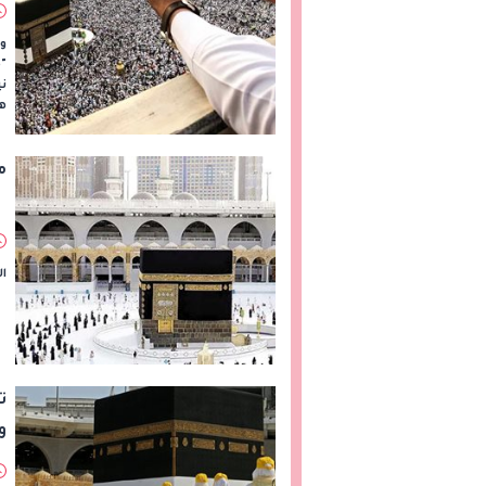
ور
"م
ني
هذ
م
ال
ت
و