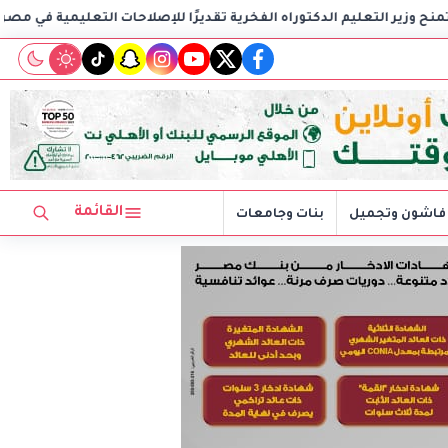
 الفخرية تقديرًا للإصلاحات التعليمية في مصر
وزارة الصحة تستقبل اكتر من 71 مليون زيارة لل
tiktok
snapchat
instagram
youtube
twitter
facebook
القائمة
فاشون وتجميل
بنات وجامعات