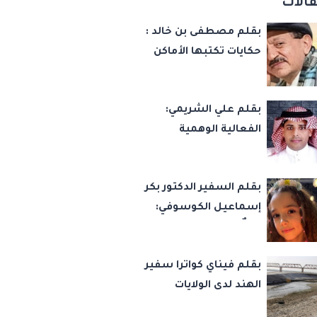
الات
بقلم مصطفى بن خالد :
حكايات تكتبها الأماكن
بقلم علي الشريمي:
الفعالية الوهمية
بقلم السفير الدكتور بكر
إسماعيل الكوسوفي:
زهرةٌ تكبر في بستان
العائلة
بقلم فيناي كواترا سفير
الهند لدى الولايات
المتحدة : معاهدة