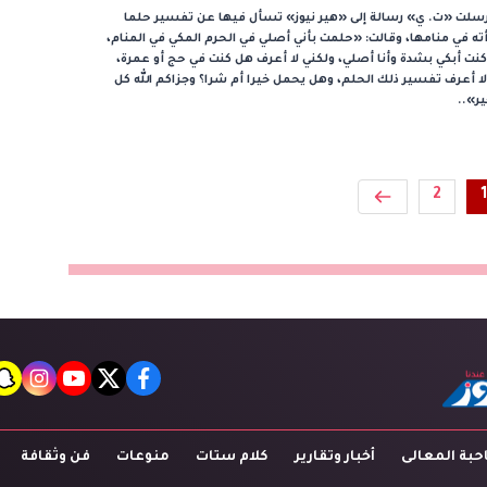
سلت «ت. ي» رسالة إلى «هير نيوز» تسأل فيها عن تفسير حلما
ته في منامها، وقالت: «حلمت بأني أصلي في الحرم المكي في المنام،
نت أبكي بشدة وأنا أصلي، ولكني لا أعرف هل كنت في حج أو عمرة،
ا أعرف تفسير ذلك الحلم، وهل يحمل خيرا أم شرا؟ وجزاكم الله كل
ر»..
2
1
t
agram
youtube
twitter
facebook
بة المعالى
أخبار وتقارير
كلام ستات
منوعات
فن وثقافة