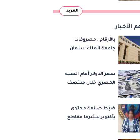
دمرتها باكستان قبل
المزيد
وقت طويل من تعليق
الهند العمل بها
م الأخبار
بالأرقام.. مصروفات
جامعة الملك سلمان
الدولية بالرسوم الإدارية
والخدمات التعليمية
سعر الدولار أمام الجنيه
المصري خلال منتصف
تعاملات اليوم السبت 8
أغسطس 2026
ضبط صانعة محتوى
بأكتوبر لنشرها مقاطع
رقص خادشة للحياء
لتحقيق المشاهدات