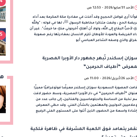
4
الأحد 31/مايو/2026 - 12:53 ص
أنا أرى قوافل الحجيج وقد أخذت في مغادرة مكة المكرمة بعد أداء
يضة الحج ، وقفت متذكرا مخاطبة الرسول ﷺ، لها في قوله : "والله
كِ لأحبُّ البقاع إلى الله، ولولا أن أهلكِ أخرجوني منكِ ما خرجتُ". غير أن
5
اء الفريضة والعودة للأوطان تلزم الانسان بمغادرتها رغم صعوبة
فراق والذي وصفه الشاعر العباسي أبو
وزان إسكندر تُبهر جمهور دار الأوبرا المصرية
معرض “أطياف الحرمين”
هن
الأحد 26/أبريل/2026 - 11:00 ص
امت المصورة السعودية سوزان إسكندر معرضًا فوتوغرافيًا مميزًا
نوان “أطياف الحرمين” في دار الأوبرا المصرية، وسط حضور لافت
 نخبة من الساسة والدبلوماسيين والفنانين، إلى جانب عدد من
إعلاميين الدوليين والمهتمين بالشأن الفني. وقد حظي المعرض
شادة واسعة من الحضور، الذين أثنوا على المستوى الفني الرفيع
لقمر يتعامد فوق الكعبة المشرفة في ظاهرة فلكية