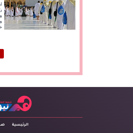
أر
رأ
وك
ول
خي
الرئيسية
صاح