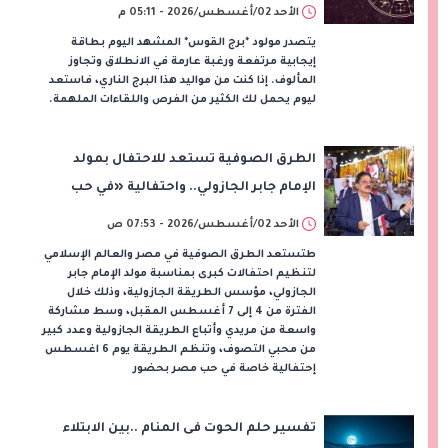
الأحد 02/أغسطس/2026 - 05:11 م
يتصدر مولود *برج القوس* المشهد اليوم بطاقة
إيجابية مرتفعة ورغبة عارمة في الانطلاق وتجاوز
المألوف. إذا كنت من مواليد هذا البرج الناري، فاستعد
ليوم يحمل لك الكثير من الفرص واللقاءات الملهمة.
الطرق الصوفية تستعد للاحتفال بمولد
الإمام جابر الجازولي.. واحتفالية «في حب
مصر» 6 أغسطس
الأحد 02/أغسطس/2026 - 07:53 ص
طتستعد الطرق الصوفية في مصر والعالم الإسلامي
لتنظيم احتفالات كبرى بمناسبة مولد الإمام جابر
الجازولي، مؤسس الطريقة الجازولية، وذلك خلال
الفترة من 4 إلى 7 أغسطس المقبل، وسط مشاركة
واسعة من مريدي وأتباع الطريقة الجازولية وعدد كبير
من محبي التصوف، وتنظم الطريقة يوم 6 اغسطس
إحتفالية خاصة في حب مصر بحضور
تفسير حلم الحوت فى المنام ..بين الابتلاء