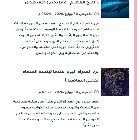
والفرج العظيم.. ماذا يختبئ خلف ظهور
"الحوت" في أحلامنا؟
الخميس 30/يوليو/2026 - 03:24 م
في عالم الأحلام الفسيح، تقف بعض الرموز كعلامات
استفهام كبيرة تتطلب منا الوقوف عندها ملياً. ومن
بين هذه الرموز الرائعة والمثيرة للرهبة، يبرز الحوت
كائن المحيطات الأعظم الذي يتردد على أحلام
الكثيرين حاملًا معه مزيجاً من الهيبة، والغموض،
والمشاعر المتضاربة بين الخوف والأمل.
برج العذراء اليوم: عندما تبتسم السماء
لمحبي التفاصيل!
الخميس 30/يوليو/2026 - 03:22 م
يقف مولود برج العذراء اليوم على أرض صلبة بعد فترة
من التشتت والتردد. تمنحك حركة الكواكب حظوة
خاصة، وتُلقي الأضواء على قدرتك الفائقة في تنظيم
الفوضى المحيطة بك، لتصنع منها فرصة ذهبية لا
تكرر كثيراً.