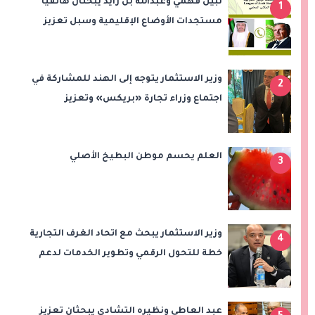
نبيل فهمي وعبدالله بن زايد يبحثان هاتفياً
1
مستجدات الأوضاع الإقليمية وسبل تعزيز
الاستقرار
وزير الاستثمار يتوجه إلى الهند للمشاركة في
2
اجتماع وزراء تجارة «بريكس» وتعزيز
التعاون التجاري والاستثماري
العلم يحسم موطن البطيخ الأصلي
3
وزير الاستثمار يبحث مع اتحاد الغرف التجارية
4
خطة للتحول الرقمي وتطوير الخدمات لدعم
الاستثمار والصادرات
عبد العاطي ونظيره التشادي يبحثان تعزيز