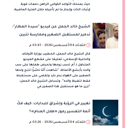
حيث يمنحك التواجد الكوكبي الراهن دفعات قوية
لإثبات الذات وإنجاز ما تم تأجيله خلال الفترة الماضية.
الشيخ خالد الجمل عن فيديو "سيدة المطار":
تدمير لمستقبل الصغير وممارسة تتبين
منها سوء التربية
الثلاثاء 04/أغسطس/2026 - 03:41 م
قال الشيخ خالد الجمل، الخطيب بوزارة الأوقاف
والداعية الإسلامي، تعليقا على مقطع الفيديو
المتداول لـ أم تسب زوجها وتحرض طفلها على سب
والده بأبشع الألفاظ: "شاهدت أمًا ناشزًا تذبح ولدها
الصغير على الهواء بدم بارد وتقضي على مستقبله
فقط لتغيظ والده". وتساءل الشيخ خالد الجمل:
"ترى ما هو مستقبل هذا الصغير في
تغيير في الرؤية وإشراق للبدايات: كيف فكّ
أئمة التفسير رموز «هلال المنام»؟
الثلاثاء 04/أغسطس/2026 - 03:26 م