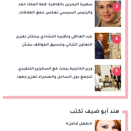
سفيرة البحرين بالقاهرة: قمة الملك حمد
3
والرئيس السيسي تعكس عمق العلاقات
وتدفع الشراكة الاستراتيجية إلى آفاق أرحب
عبد العاطي ونظيره التشادي يبحثان تعزيز
4
التعاون الثنائي وتنسيق المواقف بشأن
قضايا الإقليم
وزير الخارجية يبحث مع السكرتير التنفيذي
5
لتجمع دول الساحل والصحراء تعزيز جهود
الأمن والاستقرار ومكافحة الإرهاب
هند أبو ضيف تكتب
«بفعل فاعل»