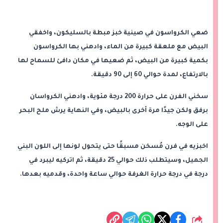
ضعي الكرواسون في صينية خبز مبطة بالسليكون، واخفقي
البيض مع ملعقة كبيرة من الماء، وادهني بها الكرواسون
بكمية كبيرة من البيض، ثم ضعيها في مكان دافئ للسماح لها
بالارتفاع، لمدة حوالي 60 إلى 90 دقيقة.
سخني الفرن على حرارة 200 درجة مئوية، وادهني الكرواسان
برفق ولكن جيدًا مرة أخرى بالبيض، وفي النهاية يرش ملح البحر
على الوجه.
اخبزيه في فرن مُسخن مسبقًا حتى يتحول لونها إلى اللون البني
الجميل، وسيتطلب ذلك حوالي 25 دقيقة، ثم اتركيه ليبرد في
درجة في درجة حرارة الغرفة حوالي ساعة واحدة، وقدميه بعدها.
شارك