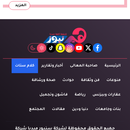
المزيد
tiktok
snapchat
instagram
youtube
twitter
facebook
الرئيسية
صاحبة المعالى
أخبار وتقارير
كلام ستات
منوعات
فن وثقافة
حوادث
صحة ورشاقة
عقارات وبيزنس
رياضة
فاشون وتجميل
بنات وجامعات
دنيا ودين
مقالات
المجتمع
جميع الحقوق محفوظة لشركة سنيور ميديا شركة