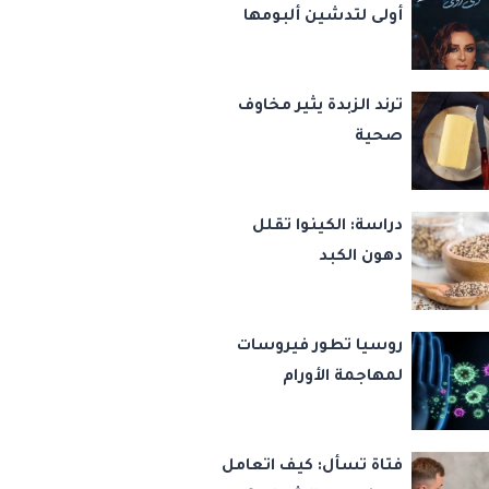
أولى لتدشين ألبومها
الجديد دي روحي
ترند الزبدة يثير مخاوف
صحية
دراسة: الكينوا تقلل
دهون الكبد
روسيا تطور فيروسات
لمهاجمة الأورام
فتاة تسأل: كيف اتعامل