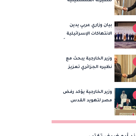
لنظيرته الفلسطينية
النادي
رفض مصر للانتهاكات
الإسرائيلية ودعم إقامة
بيان وزاري عربي يدين
الدولة الفلسطينية
الانتهاكات الإسرائيلية
في القدس ويطلق تحركًا
دوليًا لحماية المقدسات
وزير الخارجية يبحث مع
ودعم الدولة
نظيره الجزائري تعزيز
الفلسطينية
التعاون الثنائي وتطورات
الأوضاع في ليبيا
وزير الخارجية يؤكد رفض
مصر لتهويد القدس
ويدعو لتكثيف الجهود
الدولية لإقامة الدولة
الفلسطينية