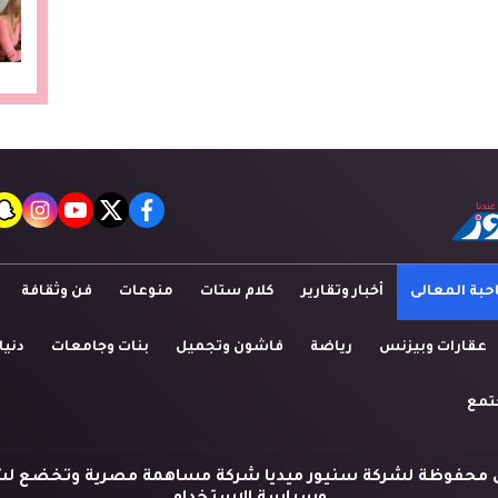
t
agram
youtube
twitter
facebook
بة المعالى
أخبار وتقارير
كلام ستات
منوعات
فن وثقافة
عقارات وبيزنس
رياضة
فاشون وتجميل
بنات وجامعات
دنيا
تمع
 محفوظة لشركة سنيور ميديا شركة مساهمة مصرية وتخضع لش