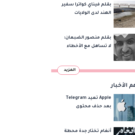
بقلم فيناي كواترا سفير
الهند لدى الولايات
المتحدة : معاهدة
دمرتها باكستان قبل
بقلم منصور الضبعان:
وقت طويل من تعليق
لا تساهل مع الأخطاء
الهند العمل بها
الإملائية
المزيد
م الأخبار
Apple تعيد Telegram
بعد حذف محتوى
مخالف
أنغام تختار جدة محطة