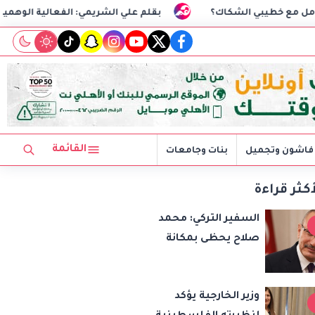
لشكاك؟
بقلم علي الشريمي: الفعالية الوهمية
السفي
tiktok
snapchat
instagram
youtube
twitter
facebook
القائمة
فاشون وتجميل
بنات وجامعات
أكثر قراءة
السفير التركي: محمد
صلاح يحظى بمكانة
خاصة في تركيا..
وانضمامه لطرابزون
وزير الخارجية يؤكد
سبور سيعزز طموحات