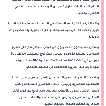
ونجح أبطال وبطلات المنتخب في اعتلاء صدارة جدول الترتيب
العام للميداليات بفارق كبير عن أقرب منافسيهم، منتخبي
المغرب وقطر.
وأكد الفراعنة تفوقهم المعتاد في السباحة بعدما حققوا إنجازا
كبيرا بحصد 173 ميدالية متنوعة بواقع 94 ذهبية و53 فضية و26
برونزية.
وتمكن السباحون المصريون من فرض سيطرتهم على جميع
المراحل السنية للأولاد والبنات، حيث توج المنتخب الوطني بـ6
كؤوس في فئات 13-14 سنة، 15-16 سنة، و17-18 سنة، ليؤكد
مجددا زعامته العربية المطلقة في مختلف الأعمار.
وشهدت البطولة حضور المهندس ياسر إدريس رئيس اللجنة
الأولمبية المصرية ورئيس الاتحاد المصري للسباحة ونائب
رئيس الاتحاد الدولي للألعاب المائية، الذي تابع عن قرب تألق
الأبطال المصريين وحرص على تهنئتهم والتقاط الصور
التذكارية معهم احتفاء بالإنجاز الكبير.