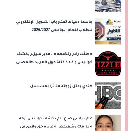
جامعة دمياط تفتح باب التحويل الإلكتروني
للطلاب للعام الجامعي 2026/2027
«صلّت رغم رفضهم».. مدير سيزلر يكشف
كواليس واقعة فتاة مول العرب: «المصلى
على بُعد 50 متر»
هندي يقتل زوجته متأثرا بمسلسل
عام دراسي ضاع.. أم تكشف كواليس أزمة
«كارما» وشقيقها: «عايزة حق ولادي في