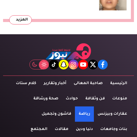
التعليم»
المزيد
tiktok
snapchat
instagram
youtube
twitter
facebook
الرئيسية
صاحبة المعالى
أخبار وتقارير
كلام ستات
منوعات
فن وثقافة
حوادث
صحة ورشاقة
عقارات وبيزنس
رياضة
فاشون وتجميل
بنات وجامعات
دنيا ودين
مقالات
المجتمع