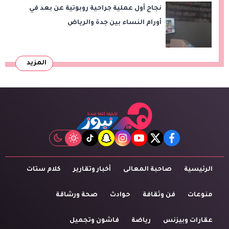
نجاح أول عملية جراحية روبوتية عن بعد في
أورام النساء بين جدة والرياض
المزيد
tiktok
snapchat
instagram
youtube
twitter
facebook
الرئيسية
صاحبة المعالى
أخبار وتقارير
كلام ستات
منوعات
فن وثقافة
حوادث
صحة ورشاقة
عقارات وبيزنس
رياضة
فاشون وتجميل