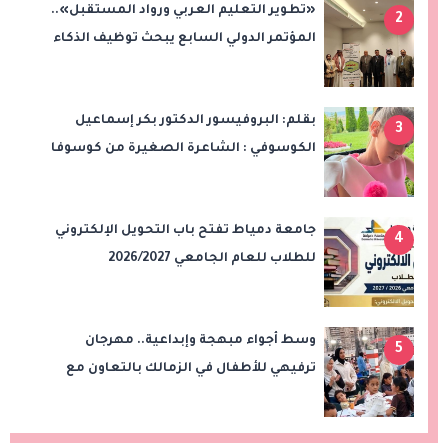
«تطوير التعليم العربي ورواد المستقبل»..
2
المؤتمر الدولي السابع يبحث توظيف الذكاء
الاصطناعي والتحول الرقمي في التعليم
بقلم: البروفيسور الدكتور بكر إسماعيل
3
الكوسوفي : الشاعرة الصغيرة من كوسوفا
جامعة دمياط تفتح باب التحويل الإلكتروني
4
للطلاب للعام الجامعي 2026/2027
وسط أجواء مبهجة وإبداعية.. مهرجان
5
ترفيهي للأطفال في الزمالك بالتعاون مع
"علاء الدين"