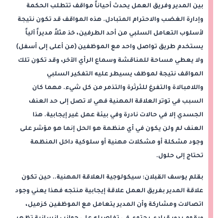
بين المدير وفريق العمل يحدث أحياناً مواقف تتطلب الحكمة
وإدارة الغضب والاحترام المتبادل. هذه المواقف قد تكون نتيجة
لأسلوب التعامل السلبي من أحد الطرفين، خذ مثلاً مديراً آلياً
يستخدم طريق تواصل واحد مع الموظفين (من أعلى إلى أسفل)
ولا يعطي مساحة للمناقشة وسماع الرأي الآخر، وقد تكون تلك
المواقف نتيجة لموظف يسيطر عليه التفكير السلبي
واللامبالاة والتفرغ للثرثرة والتذمر من كل شيء. مهما كان
السبب في توتر العلاقة المهنية فهي لا تصل إلى حد العنف
الجسدي إلا في حالات نادرة وفي بيئة عمل غير إيجابية. هذا
العنف لم ولن يكون في أي منظمة هو الحل إنما هو مؤشر على
وجود مشكلة أو مشكلات مهنية أو سلوكية داخل المنظمة
تحتاج إلى حلول.
بقلم يوسف القبلان: سيكولوجية العلاقة المهنية.. حين تكون
علاقة المدير بفريق العمل علاقة إيجابية منتجه فهذا يعني وجود
اتصالات ومشاركة وأن المدير يتعامل مع الموظفين كزميل،