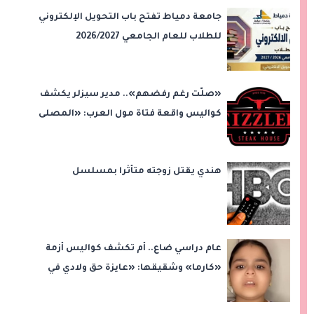
جامعة دمياط تفتح باب التحويل الإلكتروني
للطلاب للعام الجامعي 2026/2027
«صلّت رغم رفضهم».. مدير سيزلر يكشف
كواليس واقعة فتاة مول العرب: «المصلى
على بُعد 50 متر»
هندي يقتل زوجته متأثرا بمسلسل
عام دراسي ضاع.. أم تكشف كواليس أزمة
«كارما» وشقيقها: «عايزة حق ولادي في
التعليم»