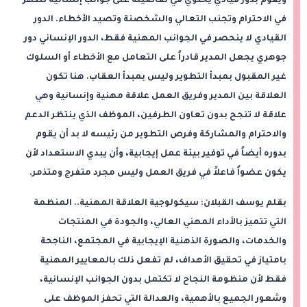
ويقوم بدور قيادي يحتوي في تفاصيله على جوانب إنسانية تظهر
في الاحترام وتجنب التعالي والشخصنة وتصيد الأخطاء. الدور
القيادي لا ينحصر في الجوانب المهنية فقط، الدور الإنساني دور
جوهري يجعل المدير قادراً على التعامل مع الأخطاء أو السلوك
غير المقبول بمبدأ التطوير وليس بمبدأ العقاب. هنا تكون
العلاقة بين المدير وفريق العمل علاقة مهنية وإنسانية وهي
علاقة لا تنجح بدون تعاون الطرفين، الموظف الذي ينتظر الدعم
والاحترام والمشاركة وفرص التطوير من رئيسه لا بد أن يقوم
بدوره أيضاً في توفير بيئة عمل إيجابية، وأن يبدي الاستعداد لأن
يكون عضواً فاعلاً في فريق العمل وليس مجرد متفرج ومتذمر.
بقلم يوسف القبلان: سيكولوجية العلاقة المهنية.. المنظمة
التي تتميز بالأداء المهني العالي، والجودة في المنتجات
والخدمات، والصورة الذهنية الإيجابية في المجتمع، الناجحة
بامتياز في تحقيق الأهداف، لم تفعل ذلك بالمعايير المهنية
فقط لأن منظومة النجاح لا تكتمل بدون الجوانب الإنسانية،
وشعور الجميع بالأهمية، والعدالة التي تحفز الموظف على