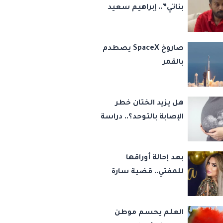
بناتي”.. إبراهيم سعيد
يكشف كواليس 45
قضية ورسالة مؤثرة
صاروخ SpaceX يصطدم
لابنتيه
بالقمر
هل يزيد الختان خطر
الإصابة بالتوحد؟.. دراسة
تجيب
بعد إحالة أوراقها
للمفتي.. قضية سارة
خليفة تشعل مواقع
التواصل
العلم يحسم موطن