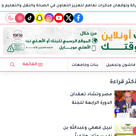
ات تفاهم لتعزيز التعاون في الصحة والنقل والتعليم والثقافة
tiktok
snapchat
instagram
youtube
twitter
facebook
القائمة
فاشون وتجميل
بنات وجامعات
أكثر قراءة
مصر وتشاد تعقدان
الدورة الرابعة للجنة
المشتركة وتوقعان
مذكرات تفاهم لتعزيز
نبيل فهمي وعبدالله بن
التعاون في الصحة