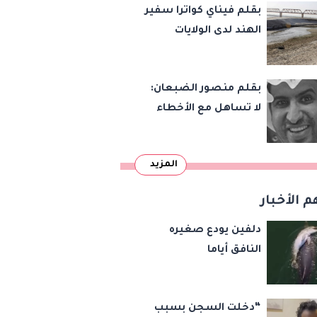
بقلم فيناي كواترا سفير
الهند لدى الولايات
المتحدة : معاهدة
دمرتها باكستان قبل
بقلم منصور الضبعان:
وقت طويل من تعليق
لا تساهل مع الأخطاء
الهند العمل بها
الإملائية
المزيد
م الأخبار
دلفين يودع صغيره
النافق أياما
“دخلت السجن بسبب