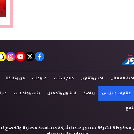
t
agram
youtube
twitter
facebook
بة المعالى
أخبار وتقارير
كلام ستات
منوعات
فن وثقافة
عقارات وبيزنس
رياضة
فاشون وتجميل
بنات وجامعات
دنيا
تمع
 محفوظة لشركة سنيور ميديا شركة مساهمة مصرية وتخضع لش