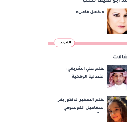
د أبو ضيف تكتب
«بفعل فاعل»
المزيد
الات
بقلم علي الشريمي:
الفعالية الوهمية
بقلم السفير الدكتور بكر
إسماعيل الكوسوفي:
زهرةٌ تكبر في بستان
العائلة