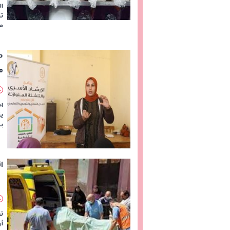
ا
مح
«
م
اخ
ين
ب
ا
تع
أو