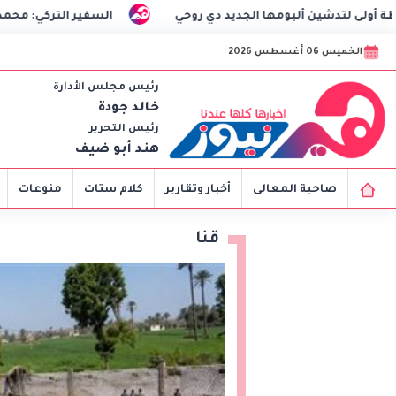
ها الجديد دي روحي
السفير التركي: محمد صلاح يحظى بمكانة خ
الخميس 06 أغسطس 2026
رئيس مجلس الأدارة
خالد جودة
رئيس التحرير
هند أبو ضيف
صاحبة المعالى
أخبار وتقارير
كلام ستات
منوعات
قنا