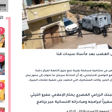
ال
1
عل الغضب بعد مأساة سيدات قنا
2
ص في مشاجرة مسلحة بقرية نجع عزوز التابعة لمركز دشنا
التواصل الاجتماعي، إلا أن الحادثة سرعان ما تحولت إلى محور جدل
لخبر. وكانت المشاجرة، التي اندلعت على خلفية خلافات الجيرة،
3
لبنك الزراعي المصري يختار الإعلامي عمرو الليثي
فيراً لبرامجه ومبادراته الانسانية عبر برنامج
أجمل ناس في مصر” خلال رمضان
الجمعة 20/فبراير/2026 - 01:31 م