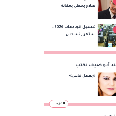
صلاح يحظى بمكانة
خاصة في تركيا..
وانضمامه لطرابزون
تنسيق الجامعات 2026..
سبور سيعزز طموحات
استمرار تسجيل
النادي
الرغبات إلكترونيا لطلاب
المرحلة الأولى
د أبو ضيف تكتب
«بفعل فاعل»
المزيد