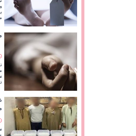
تو
وا
بي
م
م
تم
م
فأ
تم
مخ
في
عل