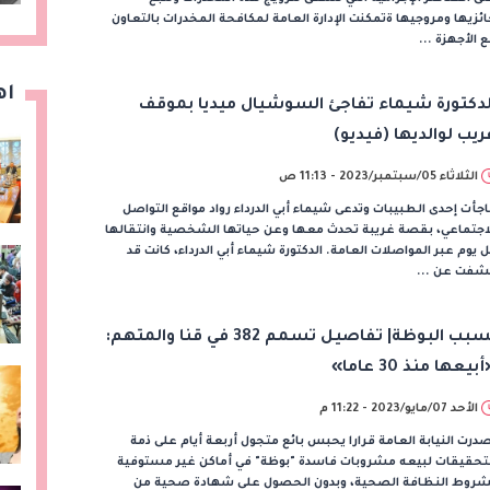
ئزيها ومروجيها ةتمكنت الإدارة العامة لمكافحة المخدرات بالتعاون
 الأجهزة ...
اه
لدكتورة شيماء تفاجئ السوشيال ميديا بموقف
ريب لوالديها (فيديو)
الثلاثاء 05/سبتمبر/2023 - 11:13 ص
جأت إحدى الطبيبات وتدعى شيماء أبي الدرداء رواد مواقع التواصل
اجتماعي، بقصة غريبة تحدث معها وعن حياتها الشخصية وانتقالها
 يوم عبر المواصلات العامة. الدكتورة شيماء أبي الدرداء، كانت قد
شفت عن ...
بسبب البوظة| تفاصيل تسمم 382 في قنا والمتهم:
بيعها منذ 30 عاما»
الأحد 07/مايو/2023 - 11:22 م
درت النيابة العامة قرارا يحبس بائع متجول أربعة أيام على ذمة
لتحقيقات لبيعه مشروبات فاسدة "بوظة" في أماكن غير مستوفية
شروط النظافة الصحية، وبدون الحصول على شهادة صحية من