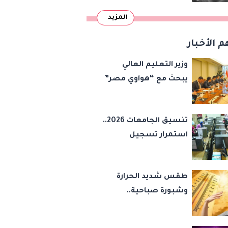
المزيد
م الأخبار
وزير التعليم العالي
يبحث مع “هواوي مصر”
توظيف الذكاء
الاصطناعي في تطوير
تنسيق الجامعات 2026..
أداء الجامعات وبناء
استمرار تسجيل
الكوادر الرقمية
الرغبات إلكترونيا لطلاب
المرحلة الأولى
طقس شديد الحرارة
وشبورة صباحية..
الأرصاد تحذر من
اضطراب الملاحة البحرية