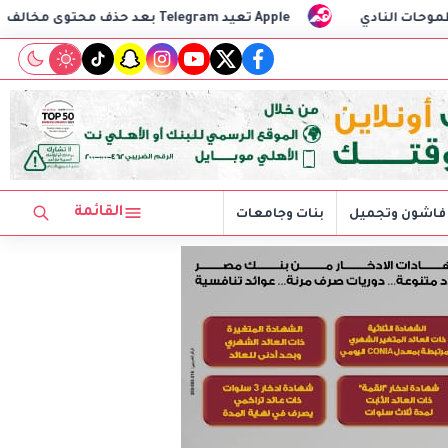
Apple تعيد Telegram بعد حذف محتوى مخالف
مستشفى طيبة
tiktok
snapchat
instagram
youtube
twitter
facebook
القائمة
فاشون وتجميل
بنات وجامعات