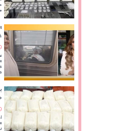
حا
مع
ا
غ
فا
ال
كل
ك
«أ
أص
ا
ل