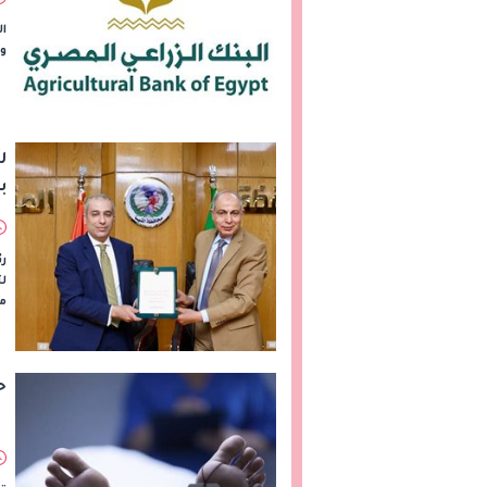
ال
وم
ر
ب
رئ
مي
ح