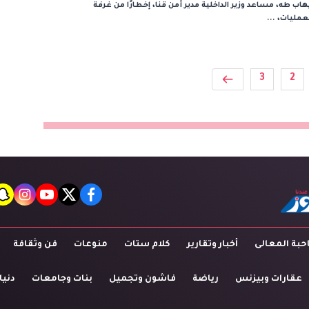
هاب طه، مساعد وزير الداخلية مدير أمن قنا، إخطارًا من غرفة
عمليات، ...
3
2
t
agram
youtube
twitter
facebook
بة المعالى
أخبار وتقارير
كلام ستات
منوعات
فن وثقافة
عقارات وبيزنس
رياضة
فاشون وتجميل
بنات وجامعات
دنيا