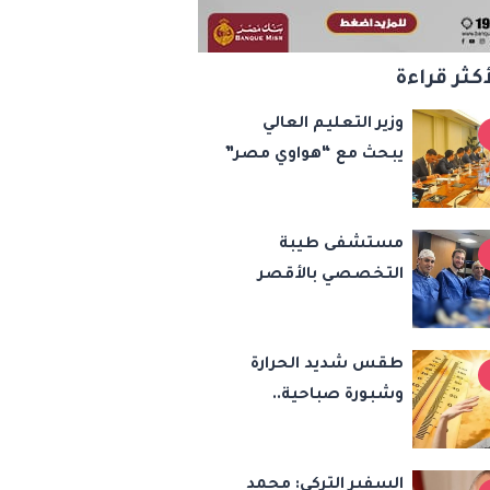
أكثر قراءة
وزير التعليم العالي
يبحث مع “هواوي مصر”
توظيف الذكاء
الاصطناعي في تطوير
مستشفى طيبة
أداء الجامعات وبناء
التخصصي بالأقصر
الكوادر الرقمية
يقوم بإجراء زراعة
الصمام الأورطي
طقس شديد الحرارة
بالقسطرة (TAVI)
وشبورة صباحية..
الأرصاد تحذر من
اضطراب الملاحة البحرية
السفير التركي: محمد
اليوم الخميس