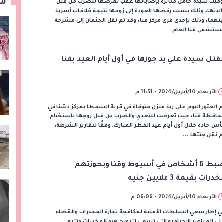
مق
فيت سيدة حامل متأثرة بإصاباتها عقب تعرضها للضرب من قِبل
لدتها، وذلك بسبب رفضها العودة إلى زوجها نتيجة خلافات أسرية
نهما، وذلك بإحدى قرى مركز قنا، وقد تم نقل الجثمان إلى مشرحة
ستشفى قنا العام.
قتل سيدة علي يد جوزها في أول أيام العيد بقنا
الأربعاء 10/أبريل/2024 - 11:51 م
 العثور اليوم على ربة منزل متوفاة في قرية السمطا بمركز دشنا في
حافظة قنا، حيث تعرضت للتعدي والضرب من قبل زوجها باستخدام
س حادة خلال أول أيام عيد الفطر المبارك. وفقًا لتقارير الشرطة،
 نقل جثتها ...
ضبط 6 أشخاص في أسيوط وقنا وبحوزتهم
درات بقيمة 3 ملايين جنيه
الأربعاء 10/أبريل/2024 - 06:06 م
 إطار سعي السلطات الأمنية لمكافحة تجارة المخدرات والقضاء
ى العناصر الإجرامية التي تسعى لترويج هذه المخدرات وتتبع