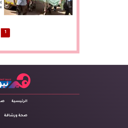
إي
ال
1
الرئيسية
صاح
صحة ورشاقة