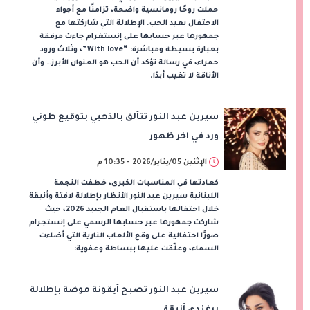
حملت روحًا رومانسية واضحة، تزامنًا مع أجواء
الاحتفال بعيد الحب. الإطلالة التي شاركتها مع
جمهورها عبر حسابها على إنستغرام جاءت مرفقة
بعبارة بسيطة ومباشرة: “With love”، وثلاث ورود
حمراء، في رسالة تؤكد أن الحب هو العنوان الأبرز… وأن
الأناقة لا تغيب أبدًا.
سيرين عبد النور تتألق بالذهبي بتوقيع طوني
ورد في آخر ظهور
الإثنين 05/يناير/2026 - 10:35 م
كعادتها في المناسبات الكبرى، خطفت النجمة
اللبنانية سيرين عبد النور الأنظار بإطلالة لافتة وأنيقة
خلال احتفالها باستقبال العام الجديد 2026، حيث
شاركت جمهورها عبر حسابها الرسمي على إنستجرام
صورًا احتفالية على وقع الألعاب النارية التي أضاءت
السماء، وعلّقت عليها ببساطة وعفوية:
سيرين عبد النور تصبح أيقونة موضة بإطلالة
برغندي أنيقة