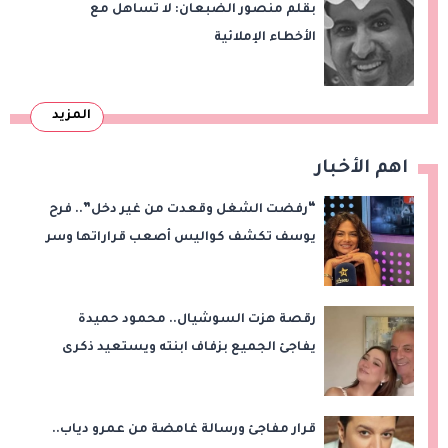
بقلم منصور الضبعان: لا تساهل مع
الأخطاء الإملائية
المزيد
اهم الأخبار
“رفضت الشغل وقعدت من غير دخل”.. فرح
يوسف تكشف كواليس أصعب قراراتها وسر
اختفائها
رقصة هزت السوشيال.. محمود حميدة
يفاجئ الجميع بزفاف ابنته ويستعيد ذكرى
من «حرب الفراولة»
قرار مفاجئ ورسالة غامضة من عمرو دياب..