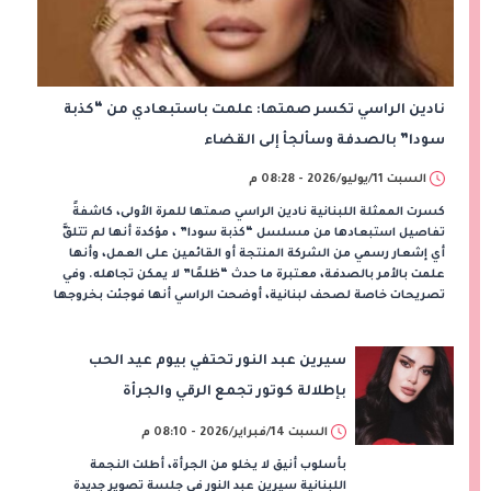
نادين الراسي تكسر صمتها: علمت باستبعادي من “كذبة
سودا” بالصدفة وسألجأ إلى القضاء
السبت 11/يوليو/2026 - 08:28 م
كسرت الممثلة اللبنانية نادين الراسي صمتها للمرة الأولى، كاشفةً
تفاصيل استبعادها من مسلسل “كذبة سودا” ، مؤكدة أنها لم تتلقَّ
أي إشعار رسمي من الشركة المنتجة أو القائمين على العمل، وأنها
علمت بالأمر بالصدفة، معتبرة ما حدث “ظلمًا” لا يمكن تجاهله. وفي
تصريحات خاصة لصحف لبنانية، أوضحت الراسي أنها فوجئت بخروجها
سيرين عبد النور تحتفي بيوم عيد الحب
بإطلالة كوتور تجمع الرقي والجرأة
السبت 14/فبراير/2026 - 08:10 م
بأسلوب أنيق لا يخلو من الجرأة، أطلت النجمة
اللبنانية سيرين عبد النور في جلسة تصوير جديدة