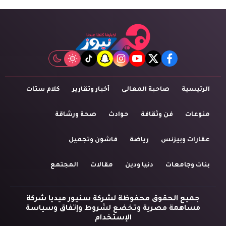
tiktok
snapchat
instagram
youtube
twitter
facebook
الرئيسية
صاحبة المعالى
أخبار وتقارير
كلام ستات
منوعات
فن وثقافة
حوادث
صحة ورشاقة
عقارات وبيزنس
رياضة
فاشون وتجميل
بنات وجامعات
دنيا ودين
مقالات
المجتمع
جميع الحقوق محفوظة لشركة سنيور ميديا شركة
مساهمة مصرية وتخضع لشروط وإتفاق وسياسة
الإستخدام