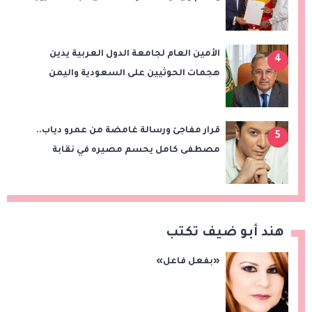
الشراكة الاستراتيجية بين البلدين
الأمين العام لجامعة الدول العربية يدين
4
هجمات الحوثيين على السعودية واليمن
ويدعو لوقف التصعيد
قرار مفاجئ ورسالة غامضة من عمرو دياب..
5
مصطفى كامل يحسم مصيره في نقابة
الموسيقيين
هند أبو ضيف تكتب
«بفعل فاعل»