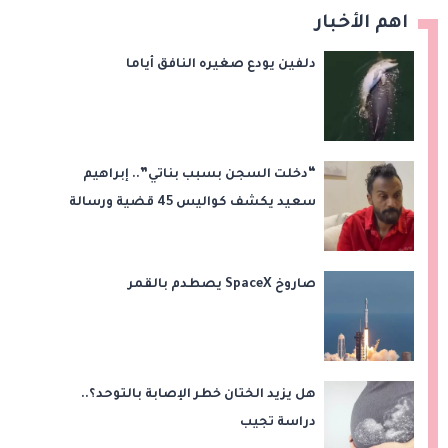
اهم الأخبار
دلفين يودع صغيره النافق أياما
“دخلت السجن بسبب بناتي”.. إبراهيم
سعيد يكشف كواليس 45 قضية ورسالة
مؤثرة لابنتيه
صاروخ SpaceX يصطدم بالقمر
هل يزيد الختان خطر الإصابة بالتوحد؟..
دراسة تجيب