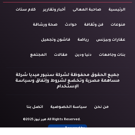
الرئيسية
صاحبة المعالى
أخبار وتقارير
كلام ستات
منوعات
فن وثقافة
حوادث
صحة ورشاقة
عقارات وبيزنس
رياضة
فاشون وتجميل
بنات وجامعات
دنيا ودين
مقالات
المجتمع
جميع الحقوق محفوظة لشركة سنيور ميديا شركة
مساهمة مصرية وتخضع لشروط وإتفاق وسياسة
الإستخدام
من نحن
سياسة الخصوصية
اتصل بنا
©2025 هير نيوز All Rights Reserved.
Powered by