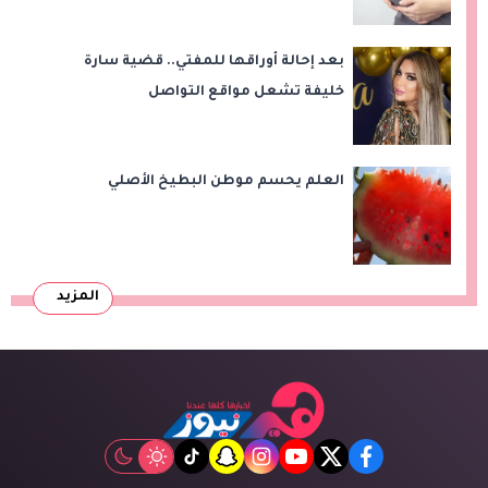
بعد إحالة أوراقها للمفتي.. قضية سارة
خليفة تشعل مواقع التواصل
العلم يحسم موطن البطيخ الأصلي
المزيد
tiktok
snapchat
instagram
youtube
twitter
facebook