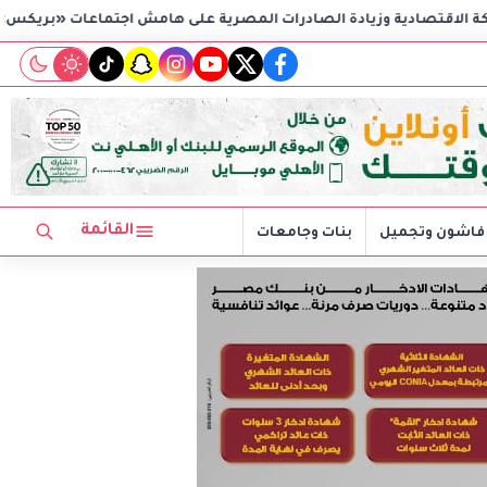
لصادرات المصرية على هامش اجتماعات «بريكس»
وزير الاستثمار 
tiktok
snapchat
instagram
youtube
twitter
facebook
القائمة
فاشون وتجميل
بنات وجامعات