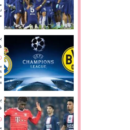
م
مي
ب
كأ
بث
ال
ال
ب
ف
بث