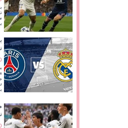
با
تش
بي
ب
ن
بث
ال
جي
با
م
ن