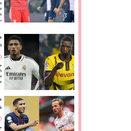
ال
ال
ال
با
م
ال
مو
ال
ال
م
ف
مو