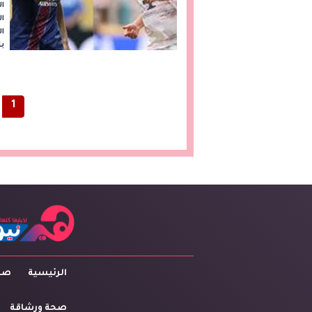
ال
ال
ال
با
1
الرئيسية
صاح
صحة ورشاقة