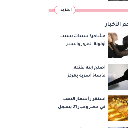
المزيد
م الأخبار
مشاجرة سيدات بسبب
أولوية المرور والسير
عكس الاتجاه بالشيخ
زايد
أصلح ابنه بقتله..
مأساة أسرية بمركز
شبين القناطر بسبب
المخدرات
استقرار أسعار الذهب
في مصر وعيار 21 يسجل
5980 جنيهًا