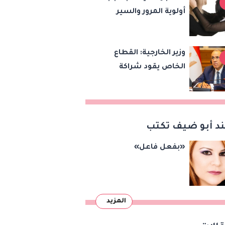
أولوية المرور والسير
عكس الاتجاه بالشيخ
زايد
وزير الخارجية: القطاع
الخاص يقود شراكة
مصر وتشاد نحو
مشروعات واستثمارات
جديدة
د أبو ضيف تكتب
«بفعل فاعل»
المزيد