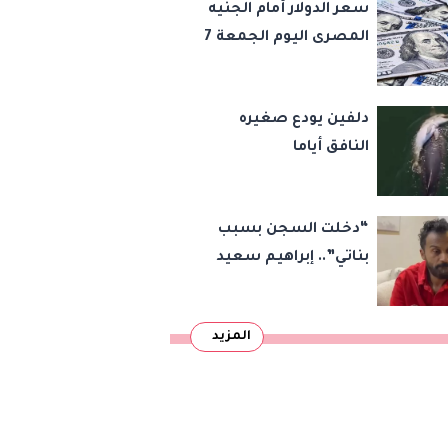
سعر الدولار أمام الجنيه
المصرى اليوم الجمعة 7
أغسطس 2026
دلفين يودع صغيره
النافق أياما
“دخلت السجن بسبب
بناتي”.. إبراهيم سعيد
يكشف كواليس 45
قضية ورسالة مؤثرة
المزيد
لابنتيه