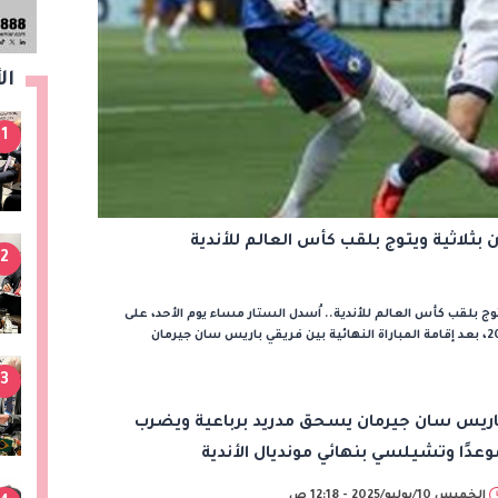
ال
1
اثية ويتوج بلقب كأس العالم للأندية
2
بلقب كأس العالم للأندية.. اُسدل الستار مساء يوم الأحد، على
منافسات بطولة كأس العالم للأندية نسخة 2025، بعد إقامة المباراة النهائية بين فريقي باريس سان جيرمان
3
اريس سان جيرمان يسحق مدريد برباعية ويضرب
وعدًا وتشيلسي بنهائي مونديال الأندية
الخميس 10/يوليو/2025 - 12:18 ص