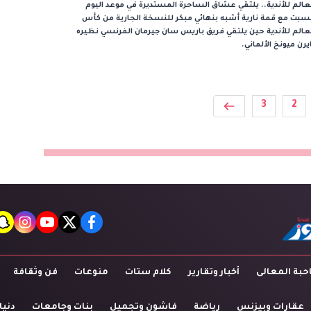
عالم للأندية.. يلتقي عشاق الساحرة المستديرة في موعد اليوم
سبت مع قمة نارية أشبه بنهائي مبكر للنسخة الجارية من كأس
عالم للأندية حين يلتقي فريق باريس سان جيرمان الفرنسي نظيره
يرن ميونخ الألماني.
3
2
t
agram
youtube
twitter
facebook
بة المعالى
أخبار وتقارير
كلام ستات
منوعات
فن وثقافة
عقارات وبيزنس
رياضة
فاشون وتجميل
بنات وجامعات
دنيا