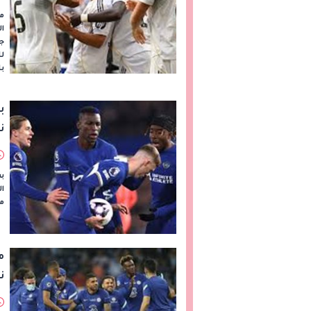
مو
ال
جي
با
ب
ن
ب
مل
م
ن