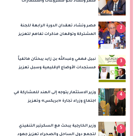
مصر وتشاد نحو مشروعات واستثمارات
جديدة
مصر وتشاد تعقدان الدورة الرابعة للجنة
2
المشتركة وتوقعان مذكرات تفاهم لتعزيز
التعاون في الصحة والنقل والتعليم والثقافة
نبيل فهمي وعبدالله بن زايد يبحثان هاتفياً
3
مستجدات الأوضاع الإقليمية وسبل تعزيز
الاستقرار
وزير الاستثمار يتوجه إلى الهند للمشاركة في
4
اجتماع وزراء تجارة «بريكس» وتعزيز
التعاون التجاري والاستثماري
وزير الخارجية يبحث مع السكرتير التنفيذي
5
لتجمع دول الساحل والصحراء تعزيز جهود