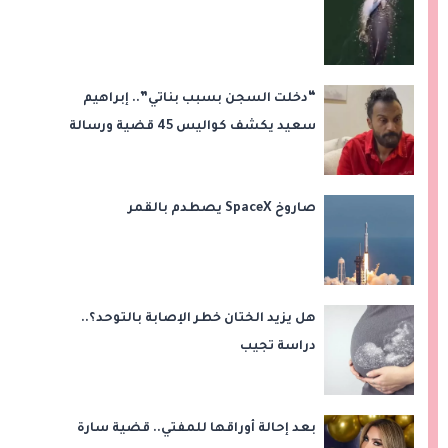
“دخلت السجن بسبب بناتي”.. إبراهيم
سعيد يكشف كواليس 45 قضية ورسالة
مؤثرة لابنتيه
صاروخ SpaceX يصطدم بالقمر
هل يزيد الختان خطر الإصابة بالتوحد؟..
دراسة تجيب
بعد إحالة أوراقها للمفتي.. قضية سارة