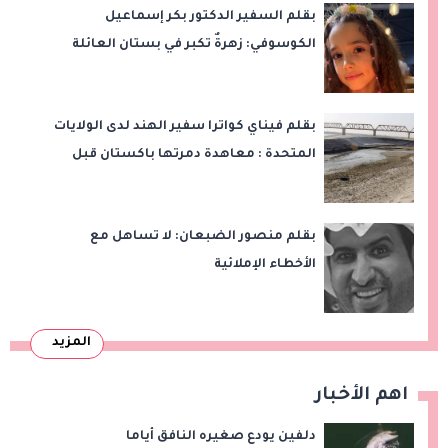
بقلم السفير الدكتور بكر إسماعيل
الكوسوفي: زهرةٌ تكبر في بستان العائلة
بقلم فيناي كواترا سفير الهند لدى الولايات
المتحدة : معاهدة دمرتها باكستان قبل
وقت طويل من تعليق الهند العمل بها
بقلم منصور الضبعان: لا تساهل مع
الأخطاء الإملائية
المزيد
اهم الأخبار
دلفين يودع صغيره النافق أياما