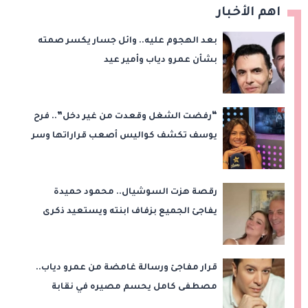
اهم الأخبار
بعد الهجوم عليه.. وائل جسار يكسر صمته
بشأن عمرو دياب وأمير عيد
“رفضت الشغل وقعدت من غير دخل”.. فرح
يوسف تكشف كواليس أصعب قراراتها وسر
اختفائها
رقصة هزت السوشيال.. محمود حميدة
يفاجئ الجميع بزفاف ابنته ويستعيد ذكرى
من «حرب الفراولة»
قرار مفاجئ ورسالة غامضة من عمرو دياب..
مصطفى كامل يحسم مصيره في نقابة
الموسيقيين