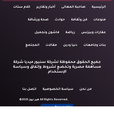
الرئيسية
صاحبة المعالى
أخبار وتقارير
كلام ستات
منوعات
فن وثقافة
حوادث
صحة ورشاقة
عقارات وبيزنس
رياضة
فاشون وتجميل
بنات وجامعات
دنيا ودين
مقالات
المجتمع
جميع الحقوق محفوظة لشركة سنيور ميديا شركة
مساهمة مصرية وتخضع لشروط وإتفاق وسياسة
الإستخدام
من نحن
سياسة الخصوصية
اتصل بنا
©2025 هير نيوز All Rights Reserved.
Powered by