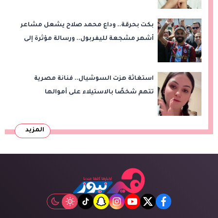
بكت بحرقة.. وداع محمد صلاح يشعل مشاعر
أشهر مشجعة لليفربول.. ورسالة مؤثرة إلى
ناديه الجديد
استغاثة هزت السوشيال.. فنانة مصرية
تتهم شخصًا بالاستيلاء على أموالها
وتكشف مفاجأة
المزيد
tiktok
snapchat
instagram
youtube
twitter
facebook