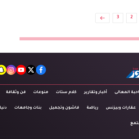
3
2
t
agram
youtube
twitter
facebook
بة المعالى
أخبار وتقارير
كلام ستات
منوعات
فن وثقافة
عقارات وبيزنس
رياضة
فاشون وتجميل
بنات وجامعات
دنيا
تمع