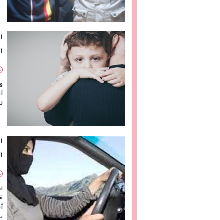
ا
ا
وا
أ
لت
ا
ا
ا
ق
أن
به