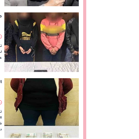
ط
تم
ل
عل
ا
تم
ال
ض
دا