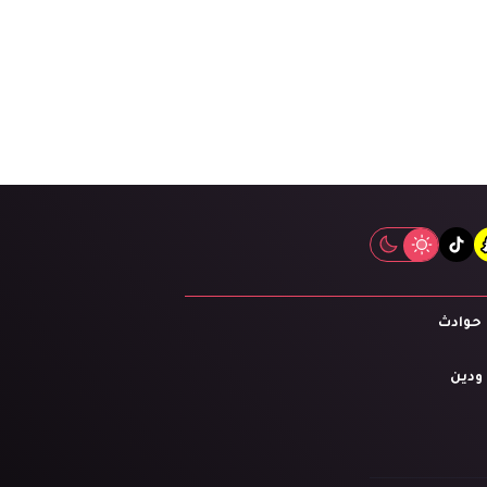
tiktok
snapcha
inst
حوادث
 ودين