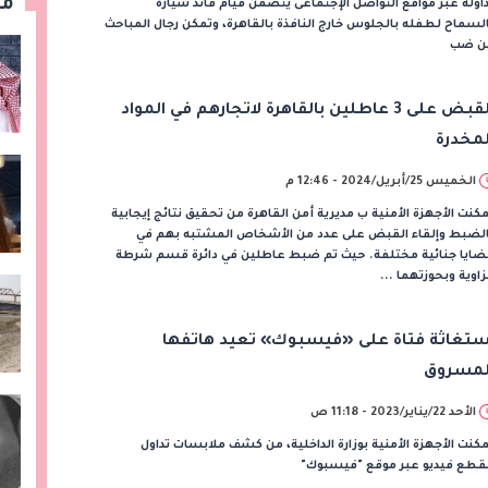
مق
اوله عبر مواقع التواصل الإجتماعى يتضمن قيام قائد سيارة
لسماح لطفله بالجلوس خارج النافذة بالقاهرة، وتمكن رجال المباحث
ن ضب
القبض على 3 عاطلين بالقاهرة لاتجارهم في المواد
لمخدرة
الخميس 25/أبريل/2024 - 12:46 م
كنت الأجهزة الأمنية ب مديرية أمن القاهرة من تحقيق نتائج إيجابية
الضبط وإلقاء القبض على عدد من الأشخاص المشتبه بهم في
ضايا جنائية مختلفة. حيث تم ضبط عاطلين في دائرة قسم شرطة
زاوية وبحوزتهما ...
ستغاثة فتاة على «فيسبوك» تعيد هاتفها
لمسروق
الأحد 22/يناير/2023 - 11:18 ص
كنت الأجهزة الأمنية بوزارة الداخلية، من كشف ملابسات تداول
قطع فيديو عبر موقع "فيسبوك"