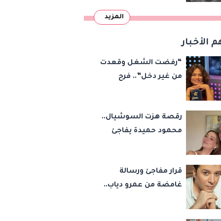
المزيد
م الأخبار
“رفضت الشغل وقعدت
من غير دخل”.. فرح
يوسف تكشف كواليس
أصعب قراراتها وسر
رقصة هزت السوشيال..
اختفائها
محمود حميدة يفاجئ
الجميع بزفاف ابنته
ويستعيد ذكرى من
قرار مفاجئ ورسالة
«حرب الفراولة»
غامضة من عمرو دياب..
مصطفى كامل يحسم
مصيره في نقابة