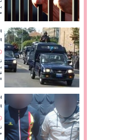
تد
با
م
ا
تم
ب
ق
ال
ا
ا
تم
م