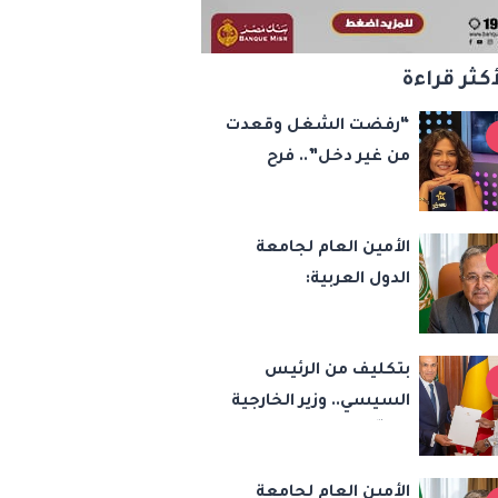
أكثر قراءة
“رفضت الشغل وقعدت
من غير دخل”.. فرح
يوسف تكشف كواليس
أصعب قراراتها وسر
الأمين العام لجامعة
اختفائها
الدول العربية:
الاعتداءات الإسرائيلية
تهدد أمن واستقرار
بتكليف من الرئيس
المنطقة
السيسي.. وزير الخارجية
يسلّم رئيس تشاد
رسالة خطية لبحث
الأمين العام لجامعة
تعزيز الشراكة