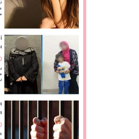
تم
عل
مس
أ
ا
رص
م
لل
ا
ا
كش