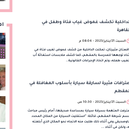
لداخلية تكشف غموض غياب فتاة وطفل في
اه
لقاهرة
السبت 21/يناير/2023 - 08:04 م
قعتان مثيرتان، تمكنت الداخلية من كشف غموض تغيب فتاة في
ثناء توجهها للمدرسة بالمقطم، كما كشف ملابسات استغاثة أب
غيب طفله، وتم اتخاذ الإجراءات القانونية..
عترافات مثيرة لسارقة سيارة بأسلوب المغافلة في
لمقطم
السبت 21/يناير/2023 - 10:30 ص
عترفت المتهمة بسرقة سيارة بمساعدة صديقها، أمام رئيس مباحث
سم شرطة المقطم، قائلة: "استقليت السيارة من المكان المحدد
اوصديقي وفي أثناء ذلك طلبت منه الاتجاه نحو المكان الذي أبلغته
، ولكن في أثناء ...