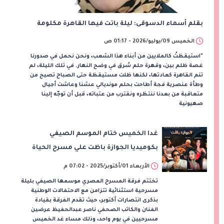
بقلم أسماء الدسوقى:​ ليلة باتت فيها القاهرة مكلومة
الخميس 09/يوليو/2026 - 01:17 ص
​"استيقظتُ كالملايين من أبناء هذا الشعب، ونحن نحمل في صدورنا
غصة ظلم بين، وقهرة حلم سُرق في وضح النهار. في تلك الليلة، لم
تنم القاهرة كعادتها، لكنها ظلت مستيقظة حتى الصباح تصيح من
وطأة عنصرية فجة أطاحت بحلم مونديالي عشنا وعاشت أجيال
متعاقبة من بعدنا ننتظره ونقترب من عتباته، قبل أن توجّه إلينا
صهيونية
غدا الخميس ختام الموسم الصيفي
بكوميديا الجوازة باظت علي مسرح الحياة
الأربعاء 01/أكتوبر/2025 - 07:02 م
تختتم فرقة المسرح المصري موسمها الصيفي بليلة
مسرحية استثنائية تتزامن مع الاحتفالات الوطنية
بذكرى انتصارات أكتوبر، حيث تقدم الفرقة بقيادة
الفنان والكاتب الصحفي ناصر عبدالحفيظ عرضين
مسرحيين في يوم واحد، وذلك مساء غد الخميس