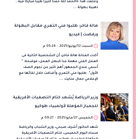
وعلقت هنا: «الحمد لله حمدا كثيرا طيبا مباركا فيه..
ذهبية بطولة ...
هالة فاخر: طلبوا مني التعري مقابل البطولة
ورفضت | فيديو
السبت 12/يونيو/2021 - 05:24 م
أكدت الفنانة هالة فاخر، أن الشخصية الثانية فى
العمل الفني مهمة جدا كبطل العمل، موضحة: "
أسمي عندي الجمهور أهم كثير عن نجوم الصف
الأول". طلبوا مني التعري وأضافت خلال لقائها مع
الإعلامي جمال عنايت: ...
وزير الرياضة يُشهد ختام التصفيات الأفريقية
للجمباز المؤهلة لأولمبياد طوكيو
الخميس 27/مايو/2021 - 09:27 م
شهد الدكتور أشرف صبحي، وزير الشباب والرياضة
مساء اليوم الخميس، ختام التصفيات الأفريقية
المؤهلة لاولمبياد طوكيو. ختام التصفيات الأفريقية