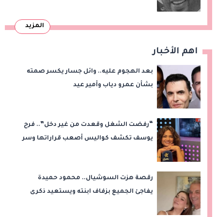
المزيد
اهم الأخبار
بعد الهجوم عليه.. وائل جسار يكسر صمته
بشأن عمرو دياب وأمير عيد
“رفضت الشغل وقعدت من غير دخل”.. فرح
يوسف تكشف كواليس أصعب قراراتها وسر
اختفائها
رقصة هزت السوشيال.. محمود حميدة
يفاجئ الجميع بزفاف ابنته ويستعيد ذكرى
من «حرب الفراولة»