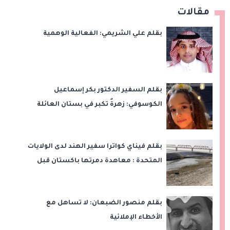
مقالات
بقلم علي الشريمي: الفعالية الوهمية
بقلم السفير الدكتور بكر إسماعيل
الكوسوفي: زهرةٌ تكبر في بستان العائلة
بقلم فيناي كواترا سفير الهند لدى الولايات
المتحدة : معاهدة دمرتها باكستان قبل
وقت طويل من تعليق الهند العمل بها
بقلم منصور الضبعان: لا تساهل مع
الأخطاء الإملائية