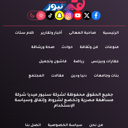
tiktok
snapchat
instagram
youtube
twitter
facebook
الرئيسية
صاحبة المعالى
أخبار وتقارير
كلام ستات
منوعات
فن وثقافة
حوادث
صحة ورشاقة
عقارات وبيزنس
رياضة
فاشون وتجميل
بنات وجامعات
دنيا ودين
مقالات
المجتمع
جميع الحقوق محفوظة لشركة سنيور ميديا شركة
مساهمة مصرية وتخضع لشروط وإتفاق وسياسة
الإستخدام
من نحن
سياسة الخصوصية
اتصل بنا