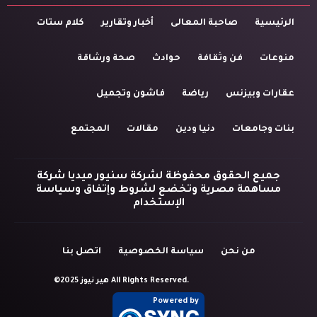
الرئيسية
صاحبة المعالى
أخبار وتقارير
كلام ستات
منوعات
فن وثقافة
حوادث
صحة ورشاقة
عقارات وبيزنس
رياضة
فاشون وتجميل
بنات وجامعات
دنيا ودين
مقالات
المجتمع
جميع الحقوق محفوظة لشركة سنيور ميديا شركة
مساهمة مصرية وتخضع لشروط وإتفاق وسياسة
الإستخدام
من نحن
سياسة الخصوصية
اتصل بنا
©2025 هير نيوز All Rights Reserved.
Powered by