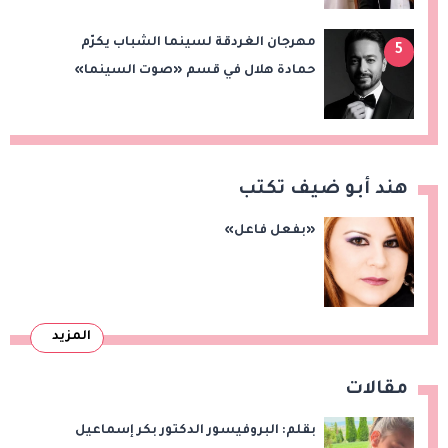
مهرجان الغردقة لسينما الشباب يكرّم
5
حمادة هلال في قسم «صوت السينما»
هند أبو ضيف تكتب
«بفعل فاعل»
المزيد
مقالات
بقلم: البروفيسور الدكتور بكر إسماعيل