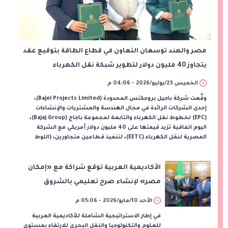
مصر والهند توسعان التعاون في قطاع الطاقة بتوقيع عقد
يتجاوز 40 مليون دولار لتطوير شبكة نقل الكهرباء
الخميس 23/يوليو/2026 - 04:06 م
وقّعت شركة باجيل بروجكتس المحدودة (Bajel Projects Limited)،
إحدى الشركات الرائدة في مجال الهندسة والمشتريات والإنشاءات
(EPC) لخطوط نقل الكهرباء والتابعة لمجموعة باجاج (Bajaj Group)،
اليوم اتفاقية تزيد قيمتها على 40 مليون دولار أمريكي مع الشركة
المصرية لنقل الكهرباء (EETC)، لتنفيذ قطاعين متجاورين، (اللوط
الأكاديمية العربية توقع شراكة مع «إمكان
مصر» لإنشاء صرح تعليمي بالشروق
بحضور أبو الغيط
الأحد 10/مايو/2026 - 05:06 م
في إطار الاستراتيجية الشاملة للأكاديمية العربية
للعلوم والتكنولوجيا والنقل البحري للارتقاء بمستوى