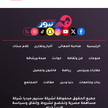
tiktok
snapchat
instagram
youtube
twitter
facebook
الرئيسية
صاحبة المعالى
أخبار وتقارير
كلام ستات
منوعات
فن وثقافة
حوادث
صحة ورشاقة
عقارات وبيزنس
رياضة
فاشون وتجميل
بنات وجامعات
دنيا ودين
مقالات
المجتمع
جميع الحقوق محفوظة لشركة سنيور ميديا شركة
مساهمة مصرية وتخضع لشروط وإتفاق وسياسة