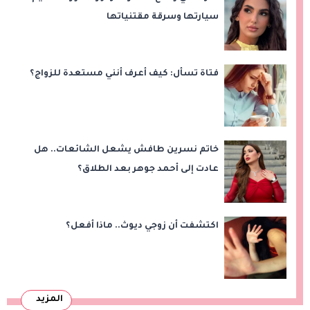
سيارتها وسرقة مقتنياتها
فتاة تسأل: كيف أعرف أنني مستعدة للزواج؟
خاتم نسرين طافش يشعل الشائعات.. هل
عادت إلى أحمد جوهر بعد الطلاق؟
اكتشفت أن زوجي ديوث.. ماذا أفعل؟
المزيد