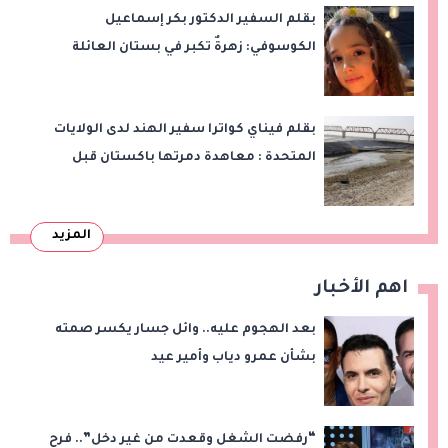
بقلم السفير الدكتور بكر إسماعيل
الكوسوفي: زهرةٌ تكبر في بستان العائلة
بقلم فيناي كواترا سفير الهند لدى الولايات
المتحدة : معاهدة دمرتها باكستان قبل
وقت طويل من تعليق الهند العمل بها
المزيد
اهم الأخبار
بعد الهجوم عليه.. وائل جسار يكسر صمته
بشأن عمرو دياب وأمير عيد
“رفضت الشغل وقعدت من غير دخل”.. فرح