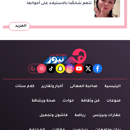
تتهم شخصًا بالاستيلاء على أموالها
وتكشف مفاجأة
المزيد
tiktok
snapchat
instagram
youtube
twitter
facebook
الرئيسية
صاحبة المعالى
أخبار وتقارير
كلام ستات
منوعات
فن وثقافة
حوادث
صحة ورشاقة
عقارات وبيزنس
رياضة
فاشون وتجميل