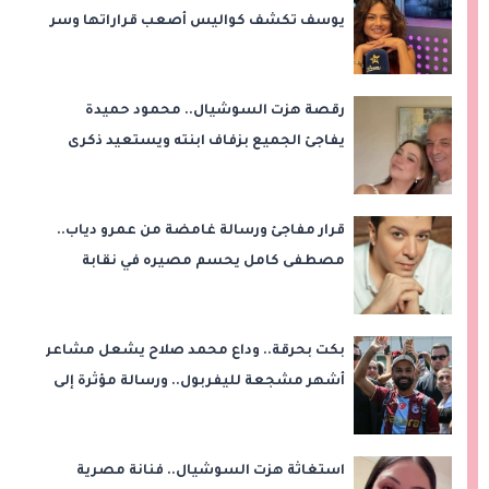
يوسف تكشف كواليس أصعب قراراتها وسر
اختفائها
رقصة هزت السوشيال.. محمود حميدة
يفاجئ الجميع بزفاف ابنته ويستعيد ذكرى
من «حرب الفراولة»
قرار مفاجئ ورسالة غامضة من عمرو دياب..
مصطفى كامل يحسم مصيره في نقابة
الموسيقيين
بكت بحرقة.. وداع محمد صلاح يشعل مشاعر
أشهر مشجعة لليفربول.. ورسالة مؤثرة إلى
ناديه الجديد
استغاثة هزت السوشيال.. فنانة مصرية