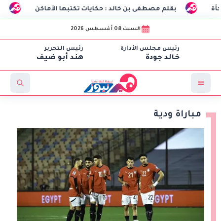
قلم مصطفى بن خالد : حكايات تكتبها الأماكن
طلاب هندسة الاتصالات بـCIC ينجحون في تصنيع أول «درون» جامعية مصري
السبت 08 أغسطس 2026
رئيس مجلس الأدارة
رئيس التحرير
خالد جودة
هند أبو ضيف
مباراة ودية