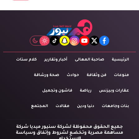
tiktok
snapchat
instagram
youtube
twitter
facebook
الرئيسية
صاحبة المعالى
أخبار وتقارير
كلام ستات
منوعات
فن وثقافة
حوادث
صحة ورشاقة
عقارات وبيزنس
رياضة
فاشون وتجميل
بنات وجامعات
دنيا ودين
مقالات
المجتمع
جميع الحقوق محفوظة لشركة سنيور ميديا شركة
مساهمة مصرية وتخضع لشروط وإتفاق وسياسة