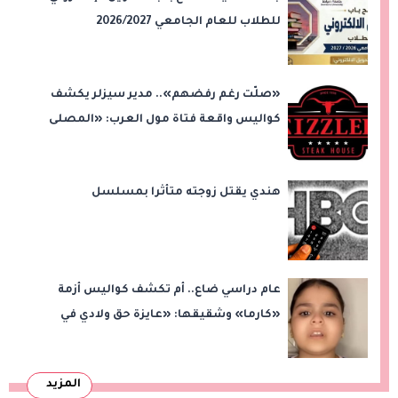
للطلاب للعام الجامعي 2026/2027
«صلّت رغم رفضهم».. مدير سيزلر يكشف
كواليس واقعة فتاة مول العرب: «المصلى
على بُعد 50 متر»
هندي يقتل زوجته متأثرا بمسلسل
عام دراسي ضاع.. أم تكشف كواليس أزمة
«كارما» وشقيقها: «عايزة حق ولادي في
التعليم»
المزيد