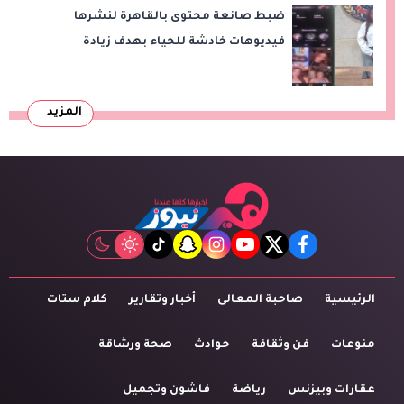
ضبط صانعة محتوى بالقاهرة لنشرها
فيديوهات خادشة للحياء بهدف زيادة
المشاهدات
المزيد
tiktok
snapchat
instagram
youtube
twitter
facebook
الرئيسية
صاحبة المعالى
أخبار وتقارير
كلام ستات
منوعات
فن وثقافة
حوادث
صحة ورشاقة
عقارات وبيزنس
رياضة
فاشون وتجميل