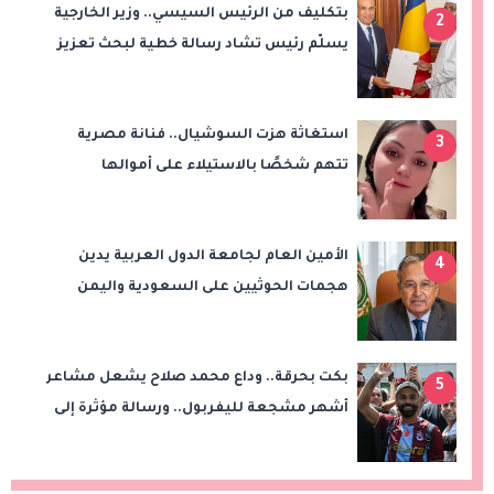
بتكليف من الرئيس السيسي.. وزير الخارجية
2
يسلّم رئيس تشاد رسالة خطية لبحث تعزيز
الشراكة الاستراتيجية بين البلدين
استغاثة هزت السوشيال.. فنانة مصرية
3
تتهم شخصًا بالاستيلاء على أموالها
وتكشف مفاجأة
الأمين العام لجامعة الدول العربية يدين
4
هجمات الحوثيين على السعودية واليمن
ويدعو لوقف التصعيد
بكت بحرقة.. وداع محمد صلاح يشعل مشاعر
5
أشهر مشجعة لليفربول.. ورسالة مؤثرة إلى
ناديه الجديد