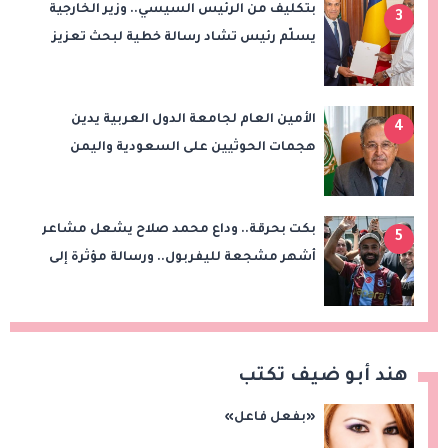
بتكليف من الرئيس السيسي.. وزير الخارجية
3
يسلّم رئيس تشاد رسالة خطية لبحث تعزيز
الشراكة الاستراتيجية بين البلدين
الأمين العام لجامعة الدول العربية يدين
4
هجمات الحوثيين على السعودية واليمن
ويدعو لوقف التصعيد
بكت بحرقة.. وداع محمد صلاح يشعل مشاعر
5
أشهر مشجعة لليفربول.. ورسالة مؤثرة إلى
ناديه الجديد
هند أبو ضيف تكتب
«بفعل فاعل»