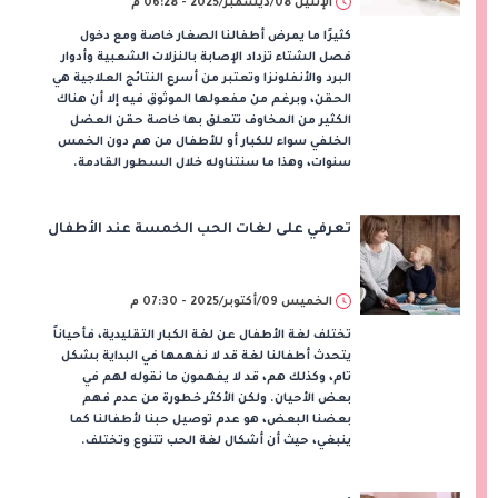
الإثنين 08/ديسمبر/2025 - 06:28 م
كثيرًا ما يمرض أطفالنا الصغار خاصة ومع دخول
فصل الشتاء تزداد الإصابة بالنزلات الشعبية وأدوار
البرد والأنفلونزا وتعتبر من أسرع النتائج العلاجية هي
الحقن، وبرغم من مفعولها الموثوق فيه إلا أن هناك
الكثير من المخاوف تتعلق بها خاصة حقن العضل
الخلفي سواء للكبار أو للأطفال من هم دون الخمس
سنوات، وهذا ما سنتناوله خلال السطور القادمة.
تعرفي على لغات الحب الخمسة عند الأطفال
الخميس 09/أكتوبر/2025 - 07:30 م
تختلف لغة الأطفال عن لغة الكبار التقليدية، فأحياناً
يتحدث أطفالنا لغة قد لا نفهمها في البداية بشكل
تام، وكذلك هم، قد لا يفهمون ما نقوله لهم في
بعض الأحيان. ولكن الأكثر خطورة من عدم فهم
بعضنا البعض، هو عدم توصيل حبنا لأطفالنا كما
ينبغي، حيث أن أشكال لغة الحب تتنوع وتختلف.