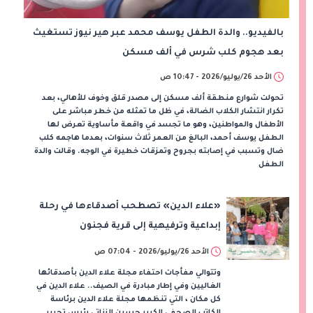
بالفيديو.. والدة الطفل يوسف محمد عبر هير نيوز تستغيث
بعد هجوم كلب شرس في ألف مسكن
الأحد 26/يوليو/2026 - 10:47 ص
تحولت شوارع منطقة ألف مسكن إلى مصدر قلق وخوف للأهالي، بعد
تكرار انتشار الكلاب الضالة، في ظل ما تمثله من خطر مباشر على
الأطفال والمواطنين، وهو ما تجسد في واقعة مأساوية تعرض لها
الطفل يوسف أحمد، البالغ من العمر ثلاث سنوات، بعدما هاجمه كلب
ضال وتسبب في إصابته بجروح وتمزقات خطيرة في الوجه. وقالت والدة
الطفل
«علاء الدين» تصطحب أصدقاءها في رحلة
إبداعية وترفيهية إلى قرية فجنون
الأحد 26/يوليو/2026 - 07:04 ص
وتتوالي مفأجات احتفاء مجلة علاء الدين بأصدقائها
الغاليين وفي إطار مبادرة في الصيف.. علاء الدين في
كل مكان ، التي تنظمها مجلة علاء الدين برئاسة
الكاتب الصحفي الكبير حسين الزناتي رئيس تحرير