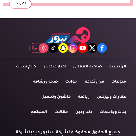
المزيد
tiktok
snapchat
instagram
youtube
twitter
facebook
الرئيسية
صاحبة المعالى
أخبار وتقارير
كلام ستات
منوعات
فن وثقافة
حوادث
صحة ورشاقة
عقارات وبيزنس
رياضة
فاشون وتجميل
بنات وجامعات
دنيا ودين
مقالات
المجتمع
جميع الحقوق محفوظة لشركة سنيور ميديا شركة