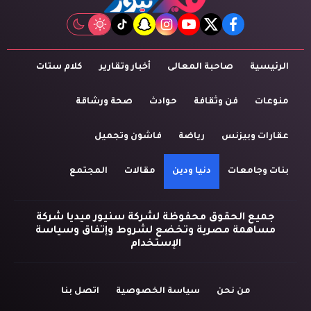
tiktok
snapchat
instagram
youtube
twitter
facebook
الرئيسية
صاحبة المعالى
أخبار وتقارير
كلام ستات
منوعات
فن وثقافة
حوادث
صحة ورشاقة
عقارات وبيزنس
رياضة
فاشون وتجميل
بنات وجامعات
دنيا ودين
مقالات
المجتمع
جميع الحقوق محفوظة لشركة سنيور ميديا شركة
مساهمة مصرية وتخضع لشروط وإتفاق وسياسة
الإستخدام
من نحن
سياسة الخصوصية
اتصل بنا