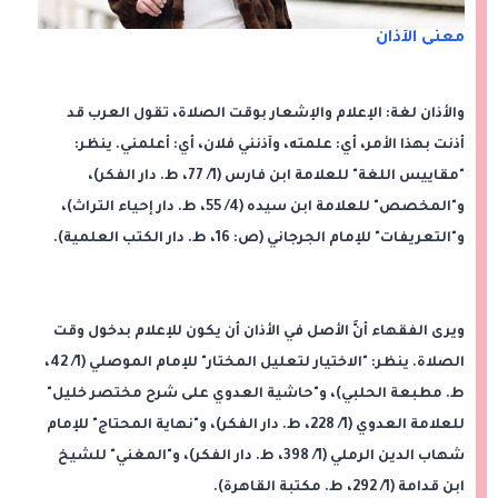
معنى الآذان
والأذان لغة: الإعلام والإشعار بوقت الصلاة، تقول العرب قد
أذنت بهذا الأمر، أي: علمته، وآذنني فلان، أي: أعلمني. ينظر:
"مقاييس اللغة" للعلامة ابن فارس (1/ 77، ط. دار الفكر)،
و"المخصص" للعلامة ابن سيده (4/ 55، ط. دار إحياء التراث)،
و"التعريفات" للإمام الجرجاني (ص: 16، ط. دار الكتب العلمية).
ويرى الفقهاء أنَّ الأصل في الأذان أن يكون للإعلام بدخول وقت
الصلاة. ينظر: "الاختيار لتعليل المختار" للإمام الموصلي (1/ 42،
ط. مطبعة الحلبي)، و"حاشية العدوي على شرح مختصر خليل"
للعلامة العدوي (1/ 228، ط. دار الفكر)، و"نهاية المحتاج" للإمام
شهاب الدين الرملي (1/ 398، ط. دار الفكر)، و"المغني" للشيخ
ابن قدامة (1/ 292، ط. مكتبة القاهرة).