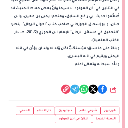
ولعل مُدْرَك الإمام مالك في الكراهة عدم ثبوت نصٍّ صحيحٍ لديه
في التأذين في أُذن المولود؛ لا سيما وأَنَّ بعض حفاظ الحديث قد
ضَعَّفوا حديث أبي رافع السابق، ومنهم: يحيى بن معين، وابن
حبان، وأبو إسحاق الجوزجاني صاحب كتاب "أحوال الرجال". ينظر:
"التحقيق في مسائل الرجال" للإمام ابن الجوزي (2/ 281، ط. دار
الكتب العلمية).
وبناءً على ما سبق: فيُستحَبُّ لمَن وُلِد له ولد أن يؤذِّن في أذنه
اليمنى ويقيم في أذنه اليسرى.
والله سبحانه وتعالى أعلم.
شارك
هير نيوز
شوقي علام
دنيا ودين
دار الافتاء
المفتي
السنة النبوية
الاذان في اذن المولود