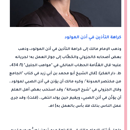
كراهة التأذين في أذن المولود
وذهب الإمام مالك إلى كراهة التأذين في أذن المولود، وذهب
بعض أصحابه كالجزولي والحَطَّاب إلى جواز العمل به؛ لجريانه
عليه؛ قال العَلَّامة الحطاب المالكي في "مواهب الجليل" (1/ 434،
ط. دار الفكر): [قال الشيخ أبو محمد بن أبي زيد في كتاب "الجامع
من مختصر المدونة": وكره مالك أن يؤذن في أذن الصبي لمولود..
وقال الجزولي في "شرح الرسالة": وقد استحب بعض أهل العلم
أن يؤذَّن في أذن الصبي، ويقيم حين يولد انتهى.. (قلت): وقد جرى
عمل الناس بذلك فلا بأس بالعمل به] اهـ.