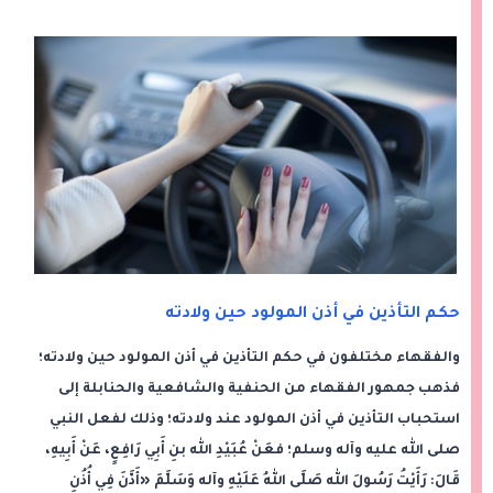
حكم التأذين في أذن المولود حين ولادته
والفقهاء مختلفون في حكم التأذين في أذن المولود حين ولادته؛
فذهب جمهور الفقهاء من الحنفية والشافعية والحنابلة إلى
استحباب التأذين في أذن المولود عند ولادته؛ وذلك لفعل النبي
صلى الله عليه وآله وسلم؛ فعَنْ عُبَيْدِ الله بنِ أَبِي رَافِعٍ، عَنْ أَبِيهِ،
قَالَ: رَأَيْتُ رَسُولَ الله صَلَّى اللهُ عَلَيْهِ وآله وَسَلَّمَ «أَذَّنَ فِي أُذُنِ