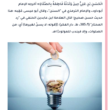
الْحَسَنِ بْنِ عَلِيٍّ حِينَ وَلَدَتْهُ فَاطِمَةُ بِالصَّلَاةِ» أخرجه الإمام
أبوداود، والإمام الترمذي في "السنن"، وقال أبو عيسى عَقِبه: هذا
حديث حسن صحيح؛ قال العلامة ابن عابدين الحنفي في "رد
المحتار" (1/ 385، ط. دار الفكر): [(قوله: لا يسنّ لغيرها) أي: من
الصلوات، وإلا فيندب للمولود] اهـ.