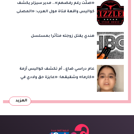
«صلّت رغم رفضهم».. مدير سيزلر يكشف
كواليس واقعة فتاة مول العرب: «المصلى
على بُعد 50 متر»
هندي يقتل زوجته متأثرا بمسلسل
عام دراسي ضاع.. أم تكشف كواليس أزمة
«كارما» وشقيقها: «عايزة حق ولادي في
التعليم»
المزيد