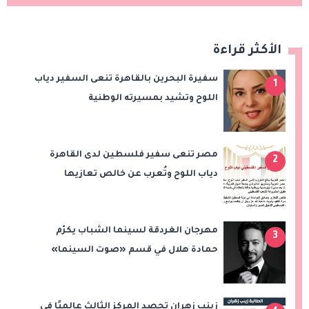
الأكثر قراءة
سفيرة البحرين بالقاهرة تنعى السفير دياب
1
اللوح وتشيد بمسيرته الوطنية
والدبلوماسية
مصر تنعى سفير فلسطين لدى القاهرة
2
دياب اللوح وتُعرب عن خالص تعازيها
للشعب الفلسطيني
مهرجان الغردقة لسينما الشباب يكرّم
3
حمادة هلال في قسم «صوت السينما»
زينب زهران تحصد المركز الثالث عالميًا في