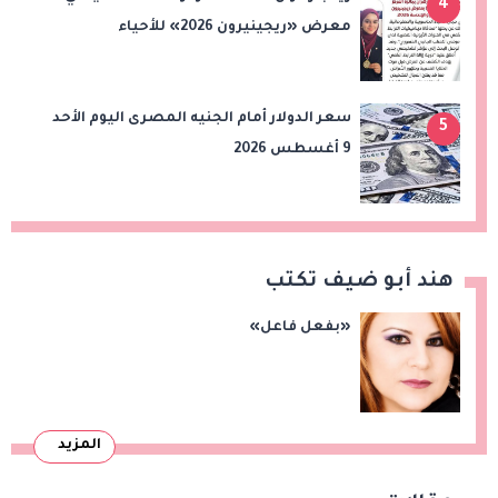
4
معرض «ريجينيرون 2026» للأحياء
الحاسوبية
سعر الدولار أمام الجنيه المصرى اليوم الأحد
5
9 أغسطس 2026
هند أبو ضيف تكتب
«بفعل فاعل»
المزيد