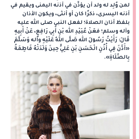
لمن وُلِد له ولد أن يؤذِّن في أذنه اليمنى ويقيم في
أذنه اليسرى، ذكرًا كان أو أنثى، ويكون الأذان
بلفظ أذان الصلاة؛ لفعل النبي صلى الله عليه
وآله وسلم؛ فعَنْ عُبَيْدِ الله بْنِ أَبِي رَافِعٍ، عَنْ أَبِيهِ
قَالَ: رَأَيْتُ رَسُولَ الله صَلَّى اللهُ عَلَيْهِ وآله وَسَلَّمَ
«أَذَّنَ فِي أُذُنِ الْحَسَنِ بْنِ عَلِيٍّ حِينَ وَلَدَتْهُ فَاطِمَةُ
بِالصَّلَاةِ».