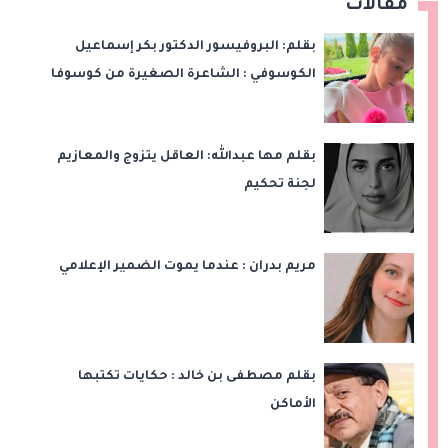
مقالات
بقلم: البروفيسور الدكتور بكر إسماعيل
الكوسوفي : الشاعرة الصغيرة من كوسوفا
بقلم مها عبدالله: العاقل يتزوج والمعازيم
لجنة تحكيم
مريم بدران : عندما يموت الضمير الإعلامي
بقلم مصطفى بن خالد : حكايات تكتبها
الأماكن